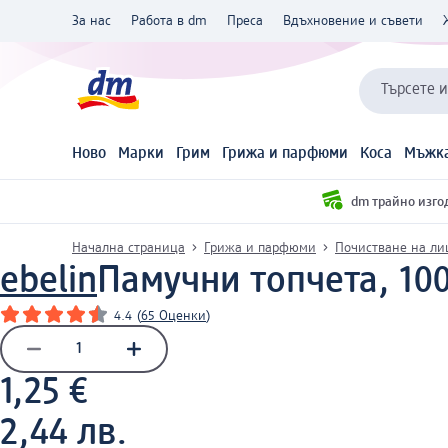
За нас
Работа в dm
Преса
Вдъхновение и съвети
Търсете 
Ново
Марки
Грим
Грижа и парфюми
Коса
Мъжка
dm трайно изго
Начална страница
Грижа и парфюми
Почистване на ли
ebelin
Памучни топчета, 10
4.4
(
65 Оценки
)
1,25 €
2,44 лв.