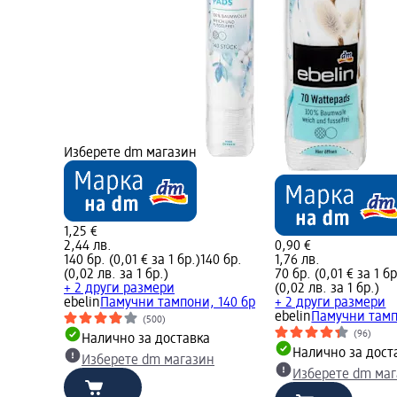
Изберете dm магазин
1,25 €
2,44 лв.
0,90 €
140 бр. (0,01 € за 1 бр.)
140 бр.
1,76 лв.
(0,02 лв. за 1 бр.)
70 бр. (0,01 € за 1 бр
+ 2 други размери
(0,02 лв. за 1 бр.)
ebelin
Памучни тампони, 140 бр
+ 2 други размери
ebelin
Памучни тамп
(500)
(96)
Налично за доставка
Налично за дост
Изберете dm магазин
Изберете dm ма