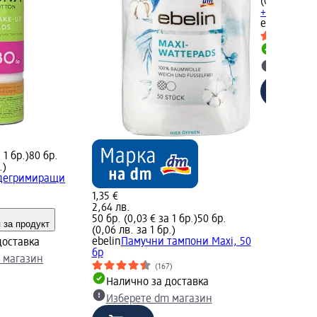
(0,04 лв. за
+ 1 друг ра
ebelin
Био п
Налично
Изберет
 1 бр.)
80 бр.
.)
дегримиращи
1,35 €
2,64 лв.
50 бр. (0,03 € за 1 бр.)
50 бр.
 за продукт
(0,06 лв. за 1 бр.)
ebelin
Памучни тампони Maxi, 50
доставка
бр
 магазин
(167)
Налично за доставка
Изберете dm магазин