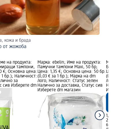
а, кожа и брада
о от жожоба
Име на продукта:
Марка: ebelin; Име на продукта:
Марка: ebel
миращи тампони,
Памучни тампони Maxi, 50 бр;
Био памучн
20 €; Основна цена:
Цена: 1,35 €; Основна цена: 50 бр.
Цена: 1,35 
а 1 бр.); Наличност:
(0,03 € за 1 бр.); Марка на dm
(0,02 € за 
алично за
лого; Наличност: Статус зелен
лого; Налич
ус сив Изберете dm
Налично за доставка, Статус сив
Налично за
Изберете dm магазин
Изберете d
1,35 €
2,64 лв.
60 бр. (0,02