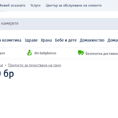
Живей осъзнато
Услуги
Център за обслужване на клиенти
и намерете
 козметика
Здраве
Храна
Бебе и дете
Домакинство
Дома
дно
dm babybonus
Безплатна доставка н
це
Продукти за почистване на грим
0 бр