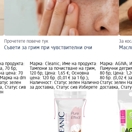
Прочетете повече тук
За кос
Съвети за грим при чувствителни очи
Масл
на продукта:
Марка: Cleanic; Име на продукта:
Марка: AGIVA; 
, 70 бр;
Тампони за почистване на грим,
Памучни дегри
на цена: 70
120 бр; Цена: 1,65 €; Основна
80 бр; Цена: 1,
); Марка на dm
цена: 120 бр. (0,01 € за 1 бр.);
80 бр. (0,02 € з
атус зелен
Наличност: Статус зелен Налично
Статус зелен Н
а, Статус сив
за доставка, Статус сив Изберете
доставка, Стат
ин