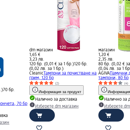
dm магазин
магазин
1,65 €
1,20 €
3,23 лв.
2,35 лв.
120 бр. (0,01 € за 1 бр.)
120 бр.
80 бр. (0,02 € за
(0,02 лв. за 1 бр.)
(0,04 лв. за 1 бр
Cleanic
Тампони за почистване на
AGIVA
Памучни 
грим, 120 бр
тампони, 80 бр
(2)
(4)
.)
70 бр.
Информация за продукт
Информация
Налично за доставка
Налично за 
ончета, 70 бр
Изберете dm магазин
Изберете dm
авка
газин