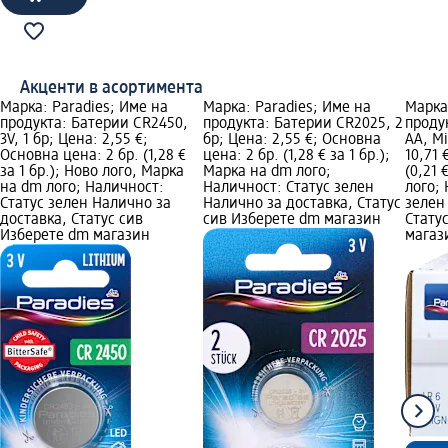
Акценти в асортимента
Марка: Paradies; Име на
Марка: Paradies; Име на
Марка
продукта: Батерии CR2450,
продукта: Батерии CR2025, 2
проду
3V, 1 бр; Цена: 2,55 €;
бр; Цена: 2,55 €; Основна
АА, Mi
Основна цена: 2 бр. (1,28 €
цена: 2 бр. (1,28 € за 1 бр.);
10,71 
за 1 бр.); Ново лого, Марка
Марка на dm лого;
(0,21 
на dm лого; Наличност:
Наличност: Статус зелен
лого;
Статус зелен Налично за
Налично за доставка, Статус
зелен
доставка, Статус сив
сив Изберете dm магазин
Стату
Изберете dm магазин
магаз