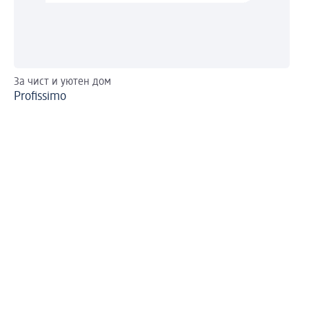
За чист и уютен дом
По
Profissimo
vi