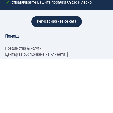
Управлявайте Вашите поръчки бързо и лесно.
Регистрирайте се сега
Помощ
Предимства & Услуги
Център за обслужване на клиенти
Доставка & Изпращане
Връщане на стока
За dm концерна
За нас
Нашата отговорност
Работа в dm
Преса
Маршрут до Централен офис
dm Централен склад
Продуктов свят
dm Свят