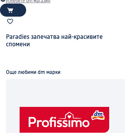
Изберете dm магазин
Pаradies запечатва най-красивите
спомени
Още любими dm марки