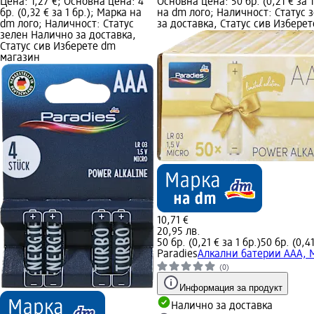
Цена: 1,27 €; Основна цена: 4
Основна цена: 50 бр. (0,21 € за 
бр. (0,32 € за 1 бр.); Марка на
на dm лого; Наличност: Статус 
dm лого; Наличност: Статус
за доставка, Статус сив Избере
зелен Налично за доставка,
Статус сив Изберете dm
магазин
10,71 €
20,95 лв.
50 бр. (0,21 € за 1 бр.)
50 бр. (0,41
Paradies
Алкални батерии ААА, M
(0)
Информация за продукт
Налично за доставка