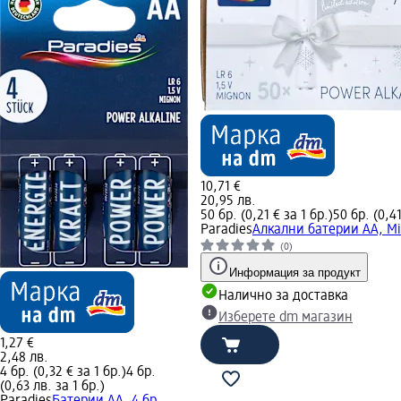
10,71 €
20,95 лв.
50 бр. (0,21 € за 1 бр.)
50 бр. (0,41
Paradies
Алкални батерии АА, Mi
(0)
Информация за продукт
Налично за доставка
Изберете dm магазин
1,27 €
2,48 лв.
4 бр. (0,32 € за 1 бр.)
4 бр.
(0,63 лв. за 1 бр.)