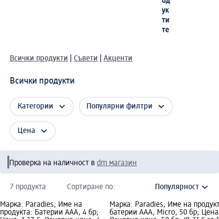
од
ук
ти
те
Всички продукти
|
Съвети
|
Акценти
Всички продукти
Категории
Популярни филтри
Цена
Проверка на наличност в
dm магазин
7 продукта
Сортиране по:
Марка: Paradies; Име на
Марка: Paradies; Име на продук
продукта: Батерии AAA, 4 бр;
батерии ААА, Micro, 50 бр; Цена: