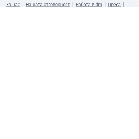
За нас
Нашата отговорност
Работа в dm
Преса
Маршрут до Централен офис
dm Централен склад
Продуктов свят
dm Свят
Сертификати