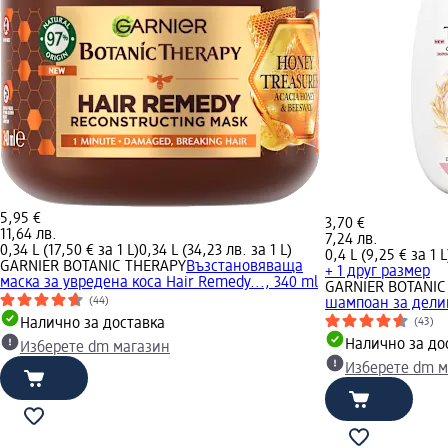
5,95 €
3,70 €
11,64 лв.
7,24 лв.
0,34 L (17,50 € за 1 L)
0,34 L (34,23 лв. за 1 L)
0,4 L (9,25 € за 1 L
GARNIER BOTANIC THERAPY
Възстановяваща
+ 1 друг размер
маска за увредена коса Hair Remedy..., 340 ml
GARNIER BOTANIC
(44)
шампоан за делика
Налично за доставка
(43)
Налично за до
Изберете dm магазин
Изберете dm м