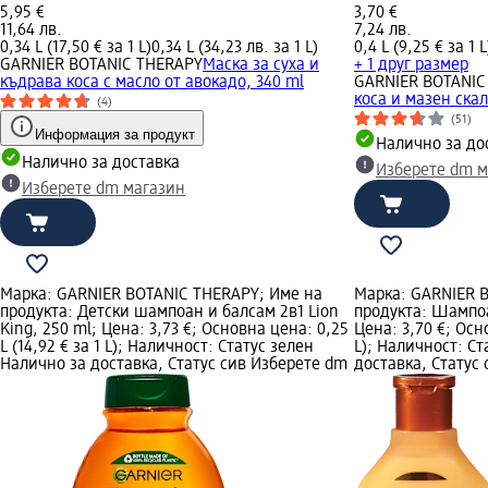
5,95 €
3,70 €
11,64 лв.
7,24 лв.
0,34 L (17,50 € за 1 L)
0,34 L (34,23 лв. за 1 L)
0,4 L (9,25 € за 1 L
GARNIER BOTANIC THERAPY
Маска за суха и
+ 1 друг размер
къдрава коса с масло от авокадо, 340 ml
GARNIER BOTANIC
коса и мазен скал
(4)
(51)
Информация за продукт
Налично за до
Налично за доставка
Изберете dm м
Изберете dm магазин
Марка: GARNIER BOTANIC THERAPY; Име на
Марка: GARNIER 
продукта: Детски шампоан и балсам 2в1 Lion
продукта: Шампоа
King, 250 ml; Цена: 3,73 €; Основна цена: 0,25
Цена: 3,70 €; Осно
L (14,92 € за 1 L); Наличност: Статус зелен
L); Наличност: С
Налично за доставка, Статус сив Изберете dm
доставка, Статус