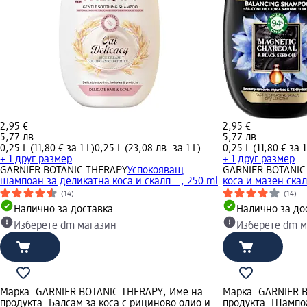
2,95 €
2,95 €
5,77 лв.
5,77 лв.
0,25 L (11,80 € за 1 L)
0,25 L (23,08 лв. за 1 L)
0,25 L (11,80 € за 1
+ 1 друг размер
+ 1 друг размер
GARNIER BOTANIC THERAPY
Успокояващ
GARNIER BOTANIC
шампоан за деликатна коса и скалп..., 250 ml
коса и мазен скал
(14)
(14)
Налично за доставка
Налично за до
Изберете dm магазин
Изберете dm м
Марка: GARNIER BOTANIC THERAPY; Име на
Марка: GARNIER 
продукта: Балсам за коса с рициново олио и
продукта: Шампо