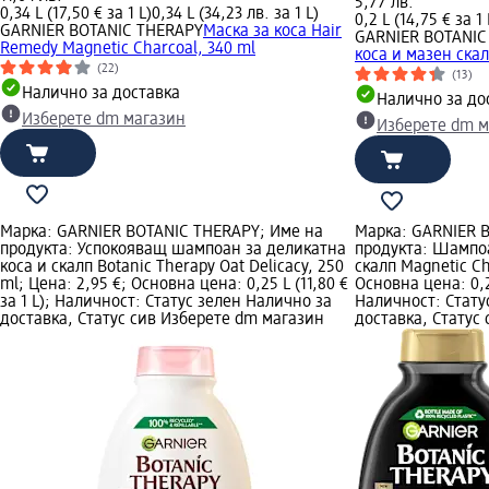
5,77 лв.
0,34 L (17,50 € за 1 L)
0,34 L (34,23 лв. за 1 L)
0,2 L (14,75 € за 1 
GARNIER BOTANIC THERAPY
Маска за коса Hair
GARNIER BOTANIC
Remedy Magnetic Charcoal, 340 ml
коса и мазен скал
(22)
(13)
Налично за доставка
Налично за до
Изберете dm магазин
Изберете dm м
Марка: GARNIER BOTANIC THERAPY; Име на
Марка: GARNIER 
продукта: Успокояващ шампоан за деликатна
продукта: Шампоа
коса и скалп Botanic Therapy Oat Delicacy, 250
скалп Magnetic Ch
ml; Цена: 2,95 €; Основна цена: 0,25 L (11,80 €
Основна цена: 0,25
за 1 L); Наличност: Статус зелен Налично за
Наличност: Стату
доставка, Статус сив Изберете dm магазин
доставка, Статус