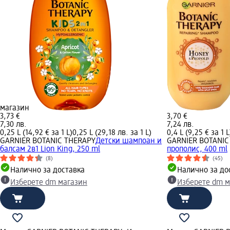
магазин
3,73 €
3,70 €
7,30 лв.
7,24 лв.
0,25 L (14,92 € за 1 L)
0,25 L (29,18 лв. за 1 L)
0,4 L (9,25 € за 1 L
GARNIER BOTANIC THERAPY
Детски шампоан и
GARNIER BOTANIC
балсам 2в1 Lion King, 250 ml
прополис, 400 ml
(8)
(45)
Налично за доставка
Налично за до
Изберете dm магазин
Изберете dm м