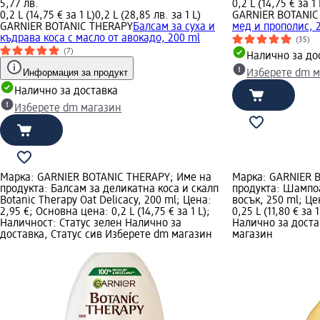
5,77 лв.
0,2 L (14,75 € за 1 
0,2 L (14,75 € за 1 L)
0,2 L (28,85 лв. за 1 L)
GARNIER BOTANIC
GARNIER BOTANIC THERAPY
Балсам за суха и
мед и прополис, 
къдрава коса с масло от авокадо, 200 ml
(35)
(7)
Налично за до
Информация за продукт
Изберете dm м
Налично за доставка
Изберете dm магазин
Марка: GARNIER BOTANIC THERAPY; Име на
Марка: GARNIER 
продукта: Балсам за деликатна коса и скалп
продукта: Шампоа
Botanic Therapy Oat Delicacy, 200 ml; Цена:
восък, 250 ml; Це
2,95 €; Основна цена: 0,2 L (14,75 € за 1 L);
0,25 L (11,80 € за
Наличност: Статус зелен Налично за
Налично за доста
доставка, Статус сив Изберете dm магазин
магазин