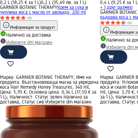
0,2 L (18,25 € за 1 L)
0,2 L (35,69 лв. за 1 L)
0,4 L (9,25 € за 1 L
GARNIER BOTANIC THERAPY
Крем за суха и
+ 1 друг размер
чуплива коса с масло от авокадо, 200 ml
GARNIER BOTANIC
къдрава коса с ма
(3)
(4)
Информация за продукт
Информация за
Налично за доставка
Налично за до
Изберете dm магазин
Изберете dm м
Марка: GARNIER BOTANIC THERAPY; Име на
Марка: GARNIER 
продукта: Възстановяваща маска за увредена
продукта: Успок
коса Hair Remedy Honey Treasures, 340 ml;
коса и скалп Bota
Цена: 5,95 €; Основна цена: 0,34 L (17,50 € за
ml; Цена: 3,70 €; 
1 L); Наличност: Статус зелен Налично за
за 1 L); Наличнос
доставка, Статус сив Изберете dm магазин
доставка, Статус