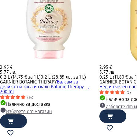
2,95 €
2,95 €
5,77 лв.
5,77 лв.
0,2 L (14,75 € за 1 L)
0,2 L (28,85 лв. за 1 L)
0,25 L (11,80 € за 1
GARNIER BOTANIC THERAPY
Балсам за
GARNIER BOTANIC
деликатна коса и скалп Botanic Therapy...,
мед и пчелен вос
200 ml
(5)
(26)
Налично за до
Налично за доставка
Изберете dm м
Изберете dm магазин