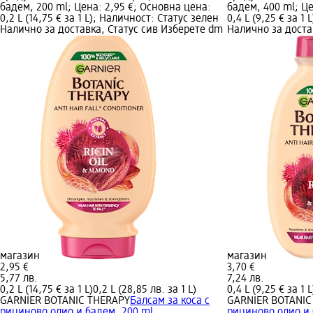
бадем, 200 ml; Цена: 2,95 €; Основна цена:
бадем, 400 ml; Це
0,2 L (14,75 € за 1 L); Наличност: Статус зелен
0,4 L (9,25 € за 1
Налично за доставка, Статус сив Изберете dm
Налично за доста
магазин
магазин
2,95 €
3,70 €
5,77 лв.
7,24 лв.
0,2 L (14,75 € за 1 L)
0,2 L (28,85 лв. за 1 L)
0,4 L (9,25 € за 1 L
GARNIER BOTANIC THERAPY
Балсам за коса с
GARNIER BOTANIC
рициново олио и бадем, 200 ml
рициново олио и 