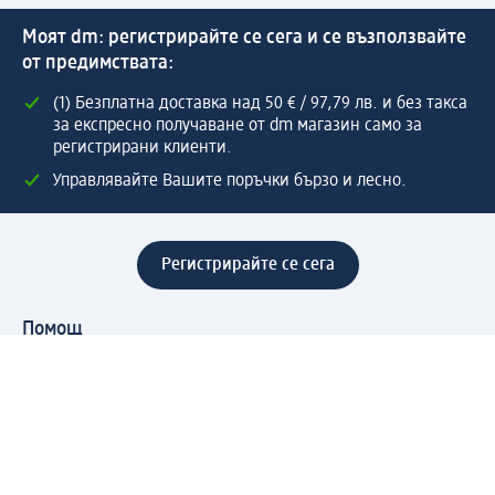
Моят dm: регистрирайте се сега и се възползвайте
от предимствата:
(1) Безплатна доставка над 50 € / 97,79 лв. и без такса
за експресно получаване от dm магазин само за
регистрирани клиенти.
Управлявайте Вашите поръчки бързо и лесно.
Регистрирайте се сега
Помощ
Предимства & Услуги
Център за обслужване на клиенти
Доставка & Изпращане
Връщане на стока
За dm концерна