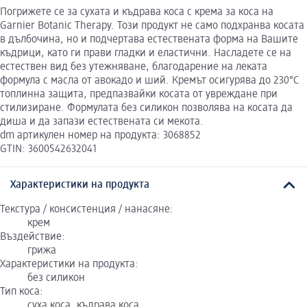
Погрижете се за сухата и къдрава коса с крема за коса на
Garnier Botanic Therapy. Този продукт не само подхранва косата
в дълбочина, но и подчертава естествената форма на Вашите
къдрици, като ги прави гладки и еластични. Насладете се на
естествен вид без утежняване, благодарение на леката
формула с масла от авокадо и ший. Кремът осигурява до 230°C
топлинна защита, предпазвайки косата от увреждане при
стилизиране. Формулата без силикон позволява на косата да
диша и да запази естествената си мекота.
dm артикулен номер на продукта: 3068852
GTIN: 3600542632041
Характеристики на продукта
Текстура / консистенция / нанасяне:
крем
Въздействие:
грижа
Характеристики на продукта:
без силикон
Тип коса:
суха коса, къдрава коса