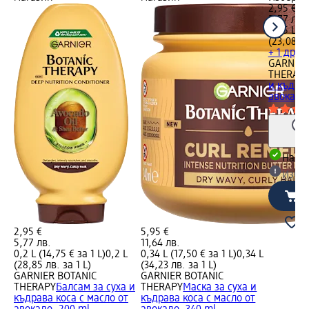
2,95 €
5,77 лв.
0,25 L (1
(23,08 лв
+ 1 друг
GARNIER
THERAP
и къдрав
авокадо,
Налич
Избе
2,95 €
5,95 €
5,77 лв.
11,64 лв.
0,2 L (14,75 € за 1 L)
0,2 L
0,34 L (17,50 € за 1 L)
0,34 L
(28,85 лв. за 1 L)
(34,23 лв. за 1 L)
GARNIER BOTANIC
GARNIER BOTANIC
THERAPY
Балсам за суха и
THERAPY
Маска за суха и
къдрава коса с масло от
къдрава коса с масло от