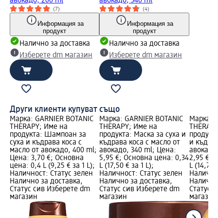
авокадо, 200 ml
авокадо, 340 ml
(7)
(4)
Информация за
Информация за
продукт
продукт
Налично за доставка
Налично за доставка
Изберете dm магазин
Изберете dm магазин
Други клиенти купуват също
Марка: GARNIER BOTANIC
Марка: GARNIER BOTANIC
Марка: 
THERAPY; Име на
THERAPY; Име на
THERAPY
продукта: Шампоан за
продукта: Маска за суха и
продукта
суха и къдрава коса с
къдрава коса с масло от
и къдрав
масло от авокадо, 400 ml;
авокадо, 340 ml; Цена:
авокадо,
Цена: 3,70 €; Основна
5,95 €; Основна цена: 0,34
2,95 €; 
цена: 0,4 L (9,25 € за 1 L);
L (17,50 € за 1 L);
L (14,75 
Наличност: Статус зелен
Наличност: Статус зелен
Налично
Налично за доставка,
Налично за доставка,
Налично
Статус сив Изберете dm
Статус сив Изберете dm
Статус 
магазин
магазин
магазин