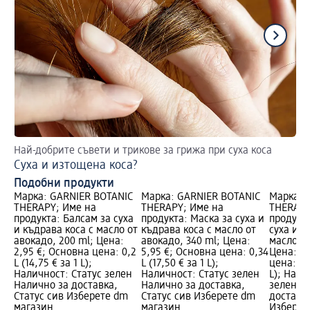
Най-добрите съвети и трикове за грижа при суха коса
Къ
Суха и изтощена коса?
Бо
Подобни продукти
Марка: GARNIER BOTANIC
Марка: GARNIER BOTANIC
Марка: 
THERAPY; Име на
THERAPY; Име на
THERAPY
продукта: Балсам за суха
продукта: Маска за суха и
продукт
и къдрава коса с масло от
къдрава коса с масло от
суха и к
авокадо, 200 ml; Цена:
авокадо, 340 ml; Цена:
масло от
2,95 €; Основна цена: 0,2
5,95 €; Основна цена: 0,34
Цена: 2,
L (14,75 € за 1 L);
L (17,50 € за 1 L);
цена: 0,2
Наличност: Статус зелен
Наличност: Статус зелен
L); Нали
Налично за доставка,
Налично за доставка,
зелен Н
Статус сив Изберете dm
Статус сив Изберете dm
доставка
магазин
магазин
Изберет