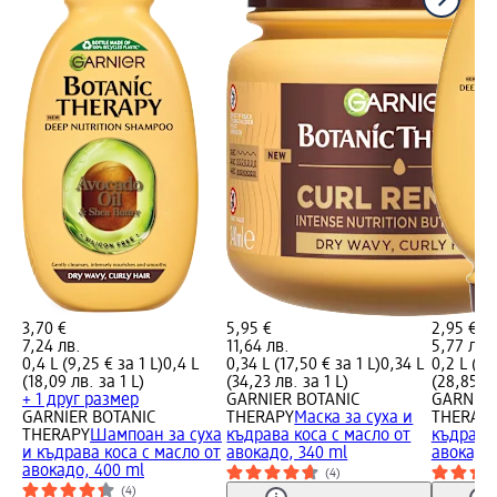
3,70 €
5,95 €
2,95 €
7,24 лв.
11,64 лв.
5,77 лв.
0,4 L (9,25 € за 1 L)
0,4 L
0,34 L (17,50 € за 1 L)
0,34 L
0,2 L (14
(18,09 лв. за 1 L)
(34,23 лв. за 1 L)
(28,85 лв
+ 1 друг размер
GARNIER BOTANIC
GARNIER
GARNIER BOTANIC
THERAPY
Маска за суха и
THERAP
THERAPY
Шампоан за суха
къдрава коса с масло от
къдрава 
и къдрава коса с масло от
авокадо, 340 ml
авокадо,
авокадо, 400 ml
(4)
(4)