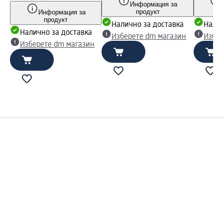
Информация за
продукт
Информация за
продукт
Налично за доставка
Налич
Налично за доставка
Изберете dm магазин
Избе
Изберете dm магазин