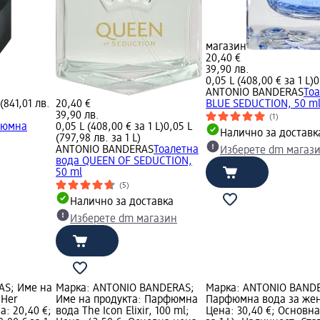
магазин
20,40 €
39,90 лв.
0,05 L (408,00 € за 1 L)
0
ANTONIO BANDERAS
Тоа
 (841,01 лв.
20,40 €
BLUE SEDUCTION, 50 m
39,90 лв.
(1)
фюмна
0,05 L (408,00 € за 1 L)
0,05 L
Налично за доставк
(797,98 лв. за 1 L)
ANTONIO BANDERAS
Тоалетна
Изберете dm магаз
вода QUEEN OF SEDUCTION,
50 ml
(5)
Налично за доставка
Изберете dm магазин
AS; Име на
Марка: ANTONIO BANDERAS;
Марка: ANTONIO BANDE
 Her
Име на продукта: Парфюмна
Парфюмна вода за жени
а: 20,40 €;
вода The Icon Elixir, 100 ml;
Цена: 30,40 €; Основна 