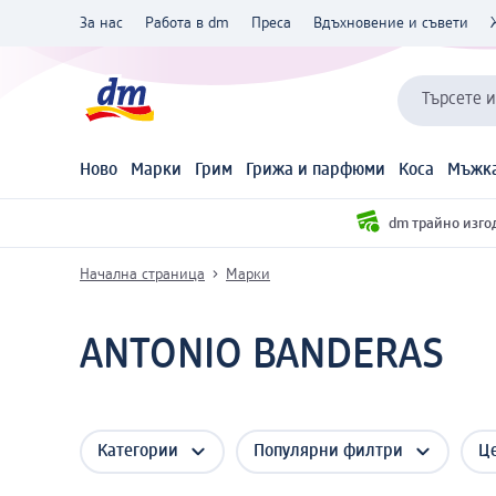
За нас
Работа в dm
Преса
Вдъхновение и съвети
Търсете 
Ново
Марки
Грим
Грижа и парфюми
Коса
Мъжка
dm трайно изго
Начална страница
Марки
ANTONIO BANDERAS
Категории
Популярни филтри
Ц