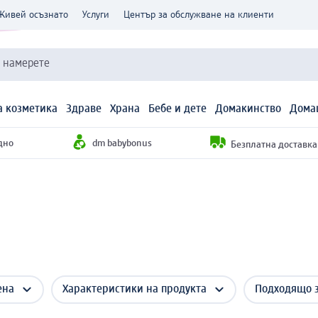
Живей осъзнато
Услуги
Център за обслужване на клиенти
и намерете
 козметика
Здраве
Храна
Бебе и дете
Домакинство
Дома
дно
dm babybonus
Безплатна доставка н
ена
Характеристики на продукта
Подходящо 