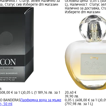
; Наличност: Статус зелен Налично за
Основна цена: 0,05 L (408
ка, Статус сив Изберете dm магазин
L); Наличност: Статус зе
Налично за доставка, Ст
Изберете dm магазин
в.
608,00 € за 1 L)
0,05 L (1 189,14 лв. за 1
20,40 €
39,90 лв.
IO BANDERAS
Парфюмна вода за мъже
0,05 L (408,00 € за 1 L)
0,0
n, 50 ml
(797,98 лв. за 1 L)