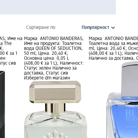
Сортиране по:
AS; Име на
Марка: ANTONIO BANDERAS;
Марка: ANTONIO BANDE
а The
Име на продукта: Тоалетна
Тоалетна вода за мъж
€;
вода QUEEN OF SEDUCTION,
ml; Цена: 20,40 €; Осн
00 € за 1
50 ml; Цена: 20,40 €;
(408,00 € за 1 L); Нали
лен
Основна цена: 0,05 L
Налично за доставка, 
атус сив
(408,00 € за 1 L); Наличност:
Статус зелен Налично за
доставка, Статус сив
Изберете dm магазин