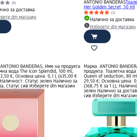
ANTONIO BANDERAS
Тоал
(0)
Her Golden Secret, 50 ml
чно за доставка
(2)
ерете dm магазин
Налично за доставка
Изберете dm магазин
 ANTONIO BANDERAS; Име на продукта:
Марка: ANTONIO BANDER
а вода The Icon Splendid, 100 ml;
продукта: Тоалетна вода
3,50 €; Основна цена: 0,1 L (435,00 €
Queen of seduction, 80 m
; Наличност: Статус зелен Налично за
29,50 €; Основна цена: 0
ка, Статус сив Изберете dm магазин
(368,75 € за 1 L); Наличн
зелен Налично за достав
сив Изберете dm магази