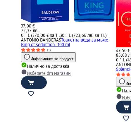
37,00 €
72,37 лв.
0,1 L (370,00 € за 1 L)
0,1 L (723,66 лв. за 1 L)
ANTONIO BANDERAS
Тоалетна вода за мъже
King of seduction, 100 ml
43,50 €
(1)
85,08 л
Информация за продукт
0,1 L (4
ANTON
Налично за доставка
Splendi
Изберете dm магазин
Ин
Нали
Изб