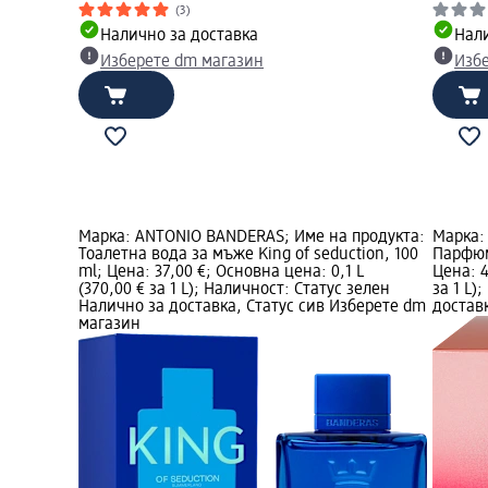
(3)
Налично за доставка
Нали
Изберете dm магазин
Изб
Марка: ANTONIO BANDERAS; Име на продукта:
Марка:
Тоалетна вода за мъже King of seduction, 100
Парфюмн
ml; Цена: 37,00 €; Основна цена: 0,1 L
Цена: 4
(370,00 € за 1 L); Наличност: Статус зелен
за 1 L)
Налично за доставка, Статус сив Изберете dm
достав
магазин