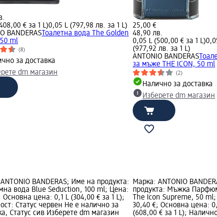
в.
408,00 € за 1 L)
0,05 L (797,98 лв. за 1 L)
25,00 €
IO BANDERAS
Тоалетна вода The Golden
48,90 лв.
 50 ml
0,05 L (500,00 € за 1 L)
0,0
(977,92 лв. за 1 L)
(8)
ANTONIO BANDERAS
Тоал
чно за доставка
за мъже THE ICON, 50 ml
ерете dm магазин
(2)
Налично за доставка
Изберете dm магазин
 ANTONIO BANDERAS; Име на продукта:
Марка: ANTONIO BANDER
на вода Blue Seduction, 100 ml; Цена:
продукта: Мъжка Парфю
; Основна цена: 0,1 L (304,00 € за 1 L);
The Icon Supreme, 50 ml;
ост: Статус червен Не е налично за
30,40 €; Основна цена: 0
ка, Статус сив Изберете dm магазин
(608,00 € за 1 L); Наличн