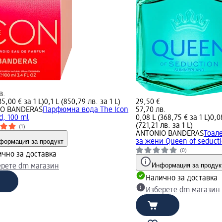
в.
35,00 € за 1 L)
0,1 L (850,79 лв. за 1 L)
29,50 €
IO BANDERAS
Парфюмна вода The Icon
57,70 лв.
d, 100 ml
0,08 L (368,75 € за 1 L)
0,0
(721,21 лв. за 1 L)
(1)
ANTONIO BANDERAS
Тоал
формация за продукт
за жени Queen of seducti
(0)
чно за доставка
Информация за продук
ерете dm магазин
Налично за доставка
Изберете dm магазин