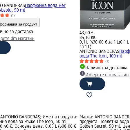
IO BANDERAS
Парфюмна вода Her
Absolu, 50 ml
(1)
формация за продукт
чно за доставка
43,00 €
84,10 лв.
ерете dm магазин
0,1 L (430,00 € за 1 L)
0,1 L
за 1 L)
ANTONIO BANDERAS
Пар
вода The Icon, 100 ml
(3)
Налично за доставка
Изберете dm магазин
 ANTONIO BANDERAS; Име на продукта:
Марка: ANTONIO BANDER
на вода за мъже The Icon, 50 ml;
продукта: Тоалетна вода
0,40 €; Основна цена: 0,05 L (608,00 €
Golden Secret, 50 ml; Цен