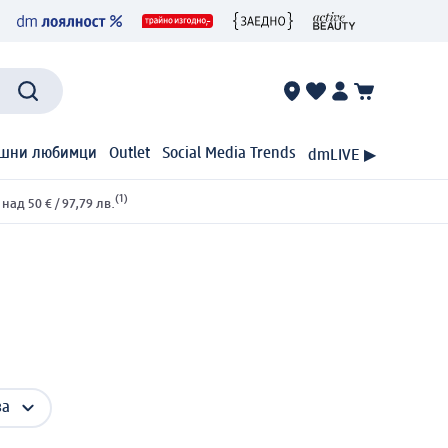
шни любимци
Outlet
Social Media Trends
dmLIVE ▶
(1)
ад 50 € / 97,79 лв.
за