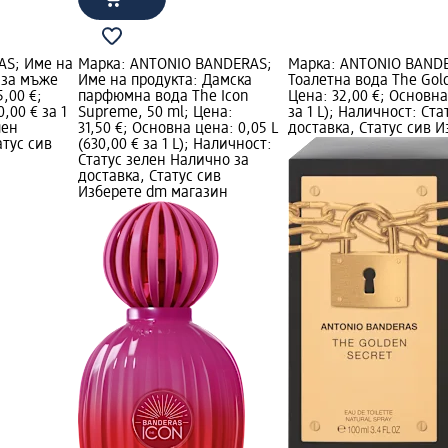
AS; Име на
Марка: ANTONIO BANDERAS;
Марка: ANTONIO BANDE
 за мъже
Име на продукта: Дамска
Тоалетна вода The Gold
5,00 €;
парфюмнa вода The Icon
Цена: 32,00 €; Основна 
,00 € за 1
Supreme, 50 ml; Цена:
за 1 L); Наличност: Ст
лен
31,50 €; Основна цена: 0,05 L
доставка, Статус сив 
атус сив
(630,00 € за 1 L); Наличност:
Статус зелен Налично за
доставка, Статус сив
Изберете dm магазин