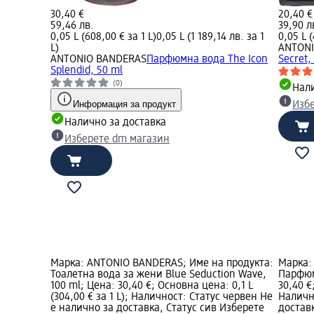
30,40 €
20,40 €
59,46 лв.
39,90 л
0,05 L (608,00 € за 1 L)
0,05 L (1 189,14 лв. за 1
0,05 L (
L)
ANTON
ANTONIO BANDERAS
Парфюмна вода The Icon
Secret,
Splendid, 50 ml
(0)
Нали
Информация за продукт
Изб
Налично за доставка
Изберете dm магазин
Марка: ANTONIO BANDERAS; Име на продукта:
Марка:
Тоалетна вода за жени Blue Seduction Wave,
Парфюм
100 ml; Цена: 30,40 €; Основна цена: 0,1 L
30,40 €
(304,00 € за 1 L); Наличност: Статус червен Не
Наличн
е налично за доставка, Статус сив Изберете
достав