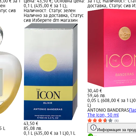
,00 € за 1
Цена: 43,50 €; Основна цена:
за 1 L); Наличност: Ст
лен
0,1 L (435,00 € за 1 L);
доставка, Статус сив 
атус сив
Наличност: Статус зелен
Налично за доставка, Статус
сив Изберете dm магазин
30,40 €
59,46 лв.
0,05 L (608,00 € за 1 L)
0
L)
ANTONIO BANDERAS
Па
The Icon, 50 ml
(6)
43,50 €
5 L
85,08 лв.
Информация за прод
0,1 L (435,00 € за 1 L)
0,1 L