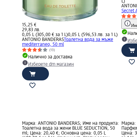
L)
ANTON
Secret 
15,25 €
Ин
29,83 лв.
Нали
0,05 L (305,00 € за 1 L)
0,05 L (596,53 лв. за 1 L)
ANTONIO BANDERAS
Тоалетна вода за мъже
Изб
mediterraneo, 50 ml
(13)
Налично за доставка
Изберете dm магазин
Марка: ANTONIO BANDERAS; Име на продукта:
Марка:
Тоалетна вода за жени BLUE SEDUCTION, 50
Парфюм
ml; Цена: 20,40 €; Основна цена: 0,05 L
Цена: 3