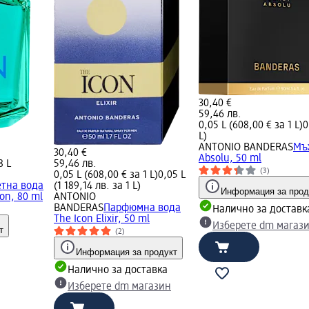
30,40 €
59,46 лв.
0,05 L (608,00 € за 1 L)
0
L)
ANTONIO BANDERAS
Мъ
30,40 €
Absolu, 50 ml
8 L
59,46 лв.
(3)
0,05 L (608,00 € за 1 L)
0,05 L
етна вода
(1 189,14 лв. за 1 L)
Информация за прод
on, 80 ml
ANTONIO
BANDERAS
Парфюмна вода
Налично за доставк
The Icon Elixir, 50 ml
Изберете dm магаз
т
(2)
Информация за продукт
Налично за доставка
Изберете dm магазин