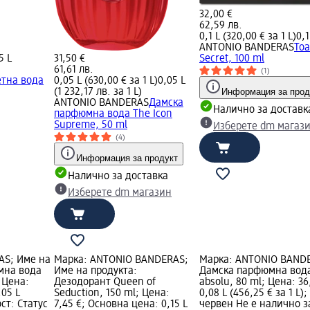
32,00 €
62,59 лв.
0,1 L (320,00 € за 1 L)
0,1
ANTONIO BANDERAS
Тоа
5 L
31,50 €
Secret, 100 ml
61,61 лв.
(1)
етна вода
0,05 L (630,00 € за 1 L)
0,05 L
(1 232,17 лв. за 1 L)
Информация за прод
ANTONIO BANDERAS
Дамска
Налично за доставк
парфюмнa вода The Icon
Supreme, 50 ml
Изберете dm магаз
(4)
Информация за продукт
Налично за доставка
Изберете dm магазин
AS; Име на
Марка: ANTONIO BANDERAS;
Марка: ANTONIO BANDE
мна вода
Име на продукта:
Дамска парфюмна вода 
 Цена:
Дезодорант Queen of
absolu, 80 ml; Цена: 3
,05 L
Seduction, 150 ml; Цена:
0,08 L (456,25 € за 1 L
ост: Статус
7,45 €; Основна цена: 0,15 L
червен Не е налично за