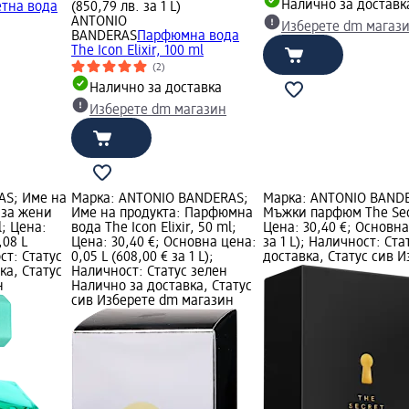
Налично за доставк
етна вода
(850,79 лв. за 1 L)
ANTONIO
Изберете dm магаз
BANDERAS
Парфюмна вода
The Icon Elixir, 100 ml
(2)
Налично за доставка
Изберете dm магазин
AS; Име на
Марка: ANTONIO BANDERAS;
Марка: ANTONIO BANDE
 за жени
Име на продукта: Парфюмна
Мъжки парфюм The Secr
l; Цена:
вода The Icon Elixir, 50 ml;
Цена: 30,40 €; Основна 
,08 L
Цена: 30,40 €; Основна цена:
за 1 L); Наличност: Ст
ост: Статус
0,05 L (608,00 € за 1 L);
доставка, Статус сив 
ка, Статус
Наличност: Статус зелен
н
Налично за доставка, Статус
сив Изберете dm магазин