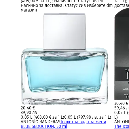
(408,00 € за 1 L); Наличност: Статус зелен
за 1 L)
Налично за доставка, Статус сив Изберете dm
достав
магазин
30,40 €
20,40 €
59,46 л
39,90 лв.
0,05 L (
0,05 L (408,00 € за 1 L)
0,05 L (797,98 лв. за 1 L)
L)
ANTONIO BANDERAS
Тоалетна вода за жени
ANTON
BLUE SEDUCTION, 50 ml
The Ico