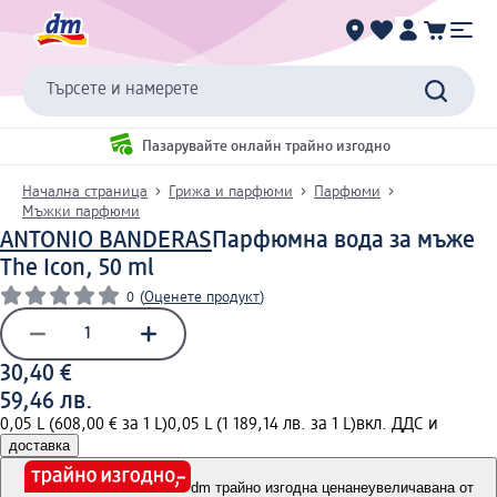
Търсете и намерете
Пазарувайте онлайн трайно изгодно
Начална страница
Грижа и парфюми
Парфюми
Мъжки парфюми
ANTONIO BANDERAS
Парфюмна вода за мъже
The Icon, 50 ml
0
(
Оценете продукт
)
30,40 €
59,46 лв.
0,05 L (608,00 € за 1 L)
0,05 L (1 189,14 лв. за 1 L)
вкл. ДДС и
доставка
dm трайно изгодна цена
неувеличавана от