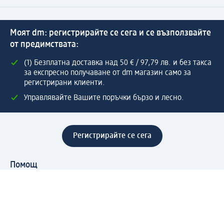
Моят dm: регистрирайте се сега и се възползвайте
от предимствата:
(1) Безплатна доставка над 50 € / 97,79 лв. и без такса
за експресно получаване от dm магазин само за
регистрирани клиенти.
Управлявайте Вашите поръчки бързо и лесно.
Регистрирайте се сега
Помощ
Предимства & Услуги
Център за обслужване на клиенти
Доставка & Изпращане
Връщане на стока