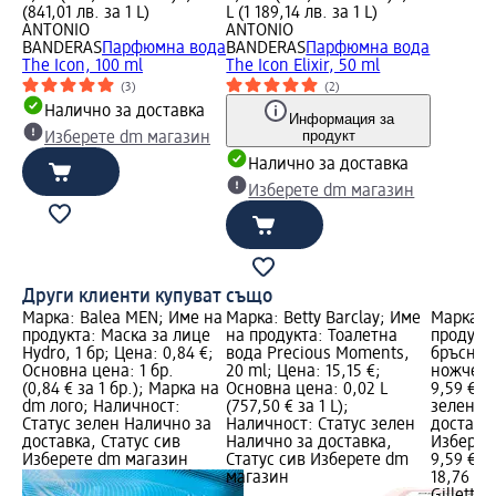
(841,01 лв. за 1 L)
L (1 189,14 лв. за 1 L)
ANTONIO
ANTONIO
BANDERAS
Парфюмна вода
BANDERAS
Парфюмна вода
The Icon, 100 ml
The Icon Elixir, 50 ml
(3)
(2)
Налично за доставка
Информация за
продукт
Изберете dm магазин
Налично за доставка
Изберете dm магазин
Други клиенти купуват също
Марка: Balea MEN; Име на
Марка: Betty Barclay; Име
Марка: G
продукта: Маска за лице
на продукта: Тоалетна
продукта
Hydro, 1 бр; Цена: 0,84 €;
вода Precious Moments,
бръснен
Основна цена: 1 бр.
20 ml; Цена: 15,15 €;
ножчета,
(0,84 € за 1 бр.); Марка на
Основна цена: 0,02 L
9,59 €; 
dm лого; Наличност:
(757,50 € за 1 L);
зелен Н
Статус зелен Налично за
Наличност: Статус зелен
доставка
доставка, Статус сив
Налично за доставка,
Изберет
Изберете dm магазин
Статус сив Изберете dm
9,59 €
магазин
18,76 лв