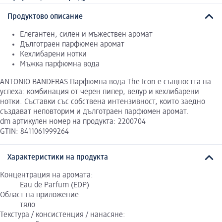
Продуктово описание
Елегантен, силен и мъжествен аромат
Дълготраен парфюмен аромат
Кехлибарени нотки
Мъжка парфюмна вода
ANTONIO BANDERAS Парфюмна вода The Icon е същността на
успеха: комбинация от черен пипер, велур и кехлибарени
нотки. Съставки със собствена интензивност, които заедно
създават неповторим и дълготраен парфюмен аромат.
dm артикулен номер на продукта: 2200704
GTIN: 8411061999264
Характеристики на продукта
Концентрация на аромата:
Eau de Parfum (EDP)
Област на приложение:
тяло
Текстура / консистенция / нанасяне: