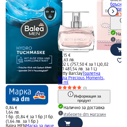
Gillette
С
бръснен
ножчета,
Налич
Избе
15,15 €
29,63 лв.
0,02 L (757,50 € за 1 L)
0,02
L (1 481,54 лв. за 1 L)
Betty Barclay
Тоалетна
вода Precious Moments,
20 ml
(3)
Информация за
продукт
0,84 €
Налично за доставка
1,64 лв.
Изберете dm магазин
1 бр. (0,84 € за 1 бр.)
1 бр.
(1,64 лв. за 1 бр.)
Balea MEN
Маска за лице