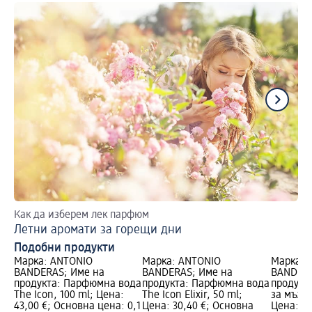
Как да изберем лек парфюм
Ус
Летни аромати за горещи дни
Св
Подобни продукти
Марка: ANTONIO
Марка: ANTONIO
Марка: 
BANDERAS; Име на
BANDERAS; Име на
BANDERA
продукта: Парфюмна вода
продукта: Парфюмна вода
продукт
The Icon, 100 ml; Цена:
The Icon Elixir, 50 ml;
за мъже 
43,00 €; Основна цена: 0,1
Цена: 30,40 €; Основна
Цена: 25