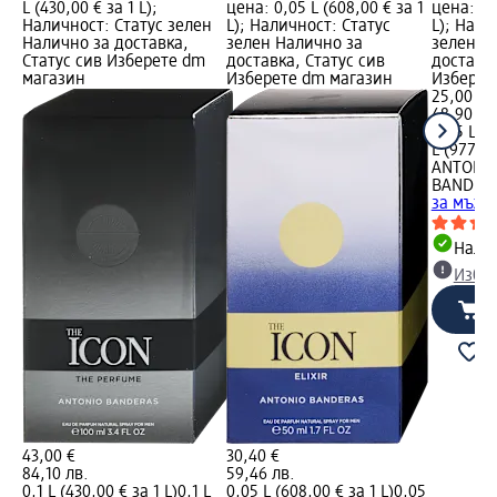
L (430,00 € за 1 L);
цена: 0,05 L (608,00 € за 1
цена: 0,
Наличност: Статус зелен
L); Наличност: Статус
L); Нали
Налично за доставка,
зелен Налично за
зелен Н
Статус сив Изберете dm
доставка, Статус сив
доставка
магазин
Изберете dm магазин
Изберет
25,00 €
48,90 лв
0,05 L (5
L (977,92
ANTONI
BANDER
за мъже 
Налич
Избе
43,00 €
30,40 €
84,10 лв.
59,46 лв.
0,1 L (430,00 € за 1 L)
0,1 L
0,05 L (608,00 € за 1 L)
0,05