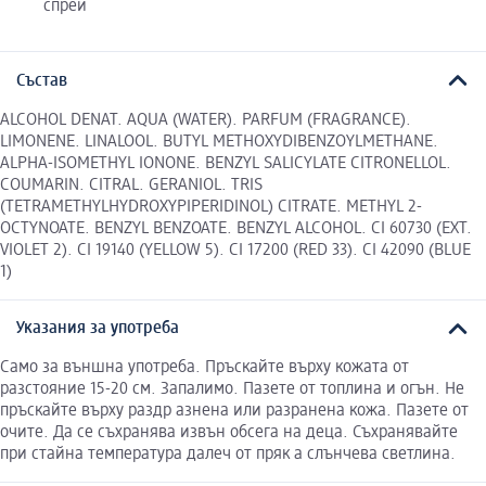
спрей
Състав
ALCOHOL DENAT. AQUA (WATER). PARFUM (FRAGRANCE).
LIMONENE. LINALOOL. BUTYL METHOXYDIBENZOYLMETHANE.
ALPHA-ISOMETHYL IONONE. BENZYL SALICYLATE CITRONELLOL.
COUMARIN. CITRAL. GERANIOL. TRIS
(TETRAMETHYLHYDROXYPIPERIDINOL) CITRATE. METHYL 2-
OCTYNOATE. BENZYL BENZOATE. BENZYL ALCOHOL. CI 60730 (EXT.
VIOLET 2). CI 19140 (YELLOW 5). CI 17200 (RED 33). CI 42090 (BLUE
1)
Указания за употреба
Само за външна употреба. Пръскайте върху кожата от
разстояние 15-20 см. Запалимо. Пазете от топлина и огън. Не
пръскайте върху раздр азнена или разранена кожа. Пазете от
очите. Да се съхранява извън обсега на деца. Съхранявайте
при стайна температура далеч от пряк а слънчева светлина.