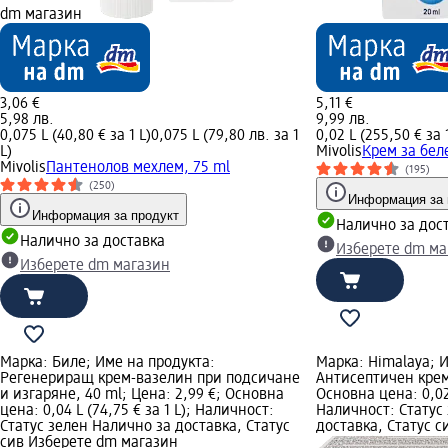
dm магазин
3,06 €
5,11 €
5,98 лв.
9,99 лв.
0,075 L (40,80 € за 1 L)
0,075 L (79,80 лв. за 1
0,02 L (255,50 € за 
L)
Mivolis
Крем за бел
Mivolis
Пантенолов мехлем, 75 ml
(195)
(250)
Информация за 
Информация за продукт
Налично за дос
Налично за доставка
Изберете dm ма
Изберете dm магазин
Марка: Биле; Име на продукта:
Марка: Himalaya; 
Регенериращ крем-вазелин при подсичане
Антисептичен крем,
и изгаряне, 40 ml; Цена: 2,99 €; Основна
Основна цена: 0,02 
цена: 0,04 L (74,75 € за 1 L); Наличност:
Наличност: Статус
Статус зелен Налично за доставка, Статус
доставка, Статус 
сив Изберете dm магазин