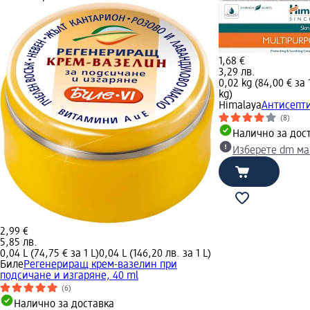
1,68 €
3,29 лв.
0,02 kg (84,00 € за 
kg)
Himalaya
Антисепти
(8)
Налично за дос
Изберете dm ма
2,99 €
5,85 лв.
0,04 L (74,75 € за 1 L)
0,04 L (146,20 лв. за 1 L)
Биле
Регенериращ крем-вазелин при
подсичане и изгаряне, 40 ml
(6)
Налично за доставка