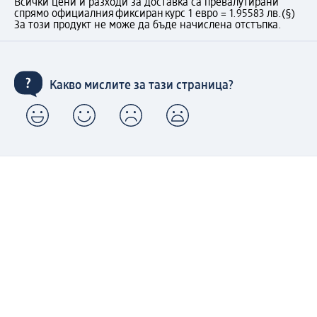
Всички цени и разходи за доставка са превалутирани
спрямо официалния фиксиран курс 1 евро = 1.95583 лв.
(§)
За този продукт не може да бъде начислена отстъпка.
Какво мислите за тази страница?
Моят dm: регистрирайте се сега и се възползвайте
от предимствата:
(1) Безплатна доставка над 50 € / 97,79 лв. и без такса
за експресно получаване от dm магазин само за
регистрирани клиенти.
Управлявайте Вашите поръчки бързо и лесно.