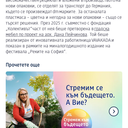
висококачествен рециклат и вложени в производството на
нови опаковки, се отделят за транспорт до Германия,
където се произвеждат dm марките. За останалата
пластмаса – цветна и негодна за нови опаковки – също се
търсят решения. През 2025 г. съвместно с фондация
„Колективът“част от нея беше претворена в
градска
мебел по проект на арх. Дана Пейчинова
. Той беше
реализиран от иновативната работилница VAVAKADA и
показан в рамките на миналогодишното издание на
фестивала „Реките на София“.
Прочетете още