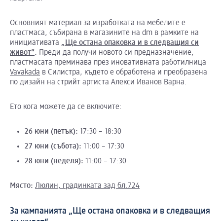
Основният материал за изработката на мебелите е
пластмаса, събирана в магазините на dm в рамките на
инициативата
„Ще остана опаковка и в следващия си
живот“
.
Преди да получи новото си предназначение,
пластмасата преминава през иновативната работилница
Vavakada
в Силистра, където е обработена и преобразена
по дизайн на стрийт артиста Алекси Иванов Варна.
Ето кога можете да се включите:
26
юни
(
петък
):
17:30 – 18:30
27
юни
(
събота
):
11:00 – 17:30
28
юни
(
неделя
):
11:00 – 17:30
Място
:
Люлин, градинката зад бл.724
За кампанията „Ще остана опаковка и в следващия