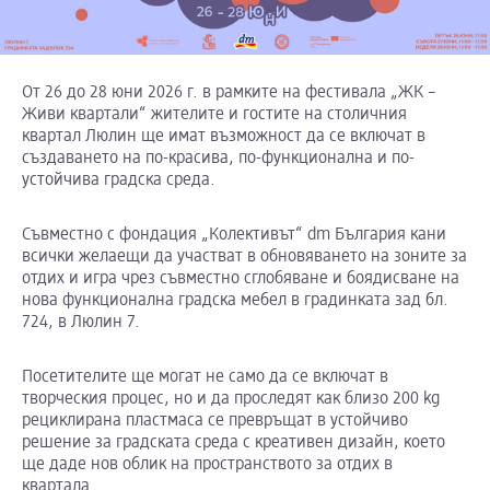
От 26 до 28 юни 2026 г. в рамките на фестивала „ЖК –
Живи квартали“ жителите и гостите на столичния
квартал Люлин ще имат възможност да се включат в
създаването на по-красива, по-функционална и по-
устойчива градска среда.
Съвместно с фондация „Колективът“ dm България кани
всички желаещи да участват в обновяването на зоните за
отдих и игра чрез съвместно сглобяване и боядисване на
нова функционална градска мебел в градинката зад бл.
724, в Люлин 7.
Посетителите ще могат не само да се включат в
творческия процес, но и да проследят как близо 200 kg
рециклирана пластмаса се превръщат в устойчиво
решение за градската среда с креативен дизайн, което
ще даде нов облик на пространството за отдих в
квартала.