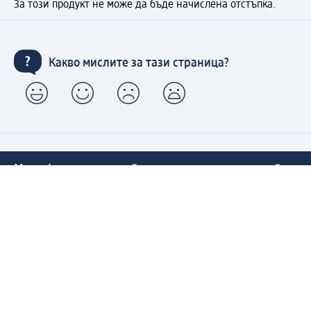
За този продукт не може да бъде начислена отстъпка.
Какво мислите за тази страница?
Моят dm: регистрирайте се сега и се възползвайте
от предимствата:
(1) Безплатна доставка над 50 € / 97,79 лв. и без такса
за експресно получаване от dm магазин само за
регистрирани клиенти.
Управлявайте Вашите поръчки бързо и лесно.