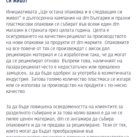
си живот“
Инициативата „Ще остана опаковка и в следващия си
живот“ е дългосрочна кампания на dm България и празни
пластмасови опаковки се събират във всеки един dm
магазин в страната през цялата година. Целта е
осигуряването на качествен рециклат за производството
на нови опаковки за продукти от dm марките. Опаковките
на все повече от тях се произвеждат с висок дял
рециклиран материал и са изработени така, че да могат
да се рециклират отново. Въпреки това, наличният на
пазара рециклат често е недостатъчен или прекалено
замърсен, за да бъде одобрен за употреба в козметичната
индустрия. Затова голямо количество пластмаса се изгаря
или се използва за производство на продукти с по-ниско
качество.
За да бъде повишена осведомеността на клиентите за
разделното събиране и за това колко важно е да не се
пилее ценен материал, dm се ангажира да събира
опаковките и да ги предава за рециклиране. Тези от тях,
които могат да бъдат преобразувани във