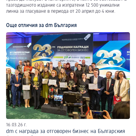
тазгодишното издание са изпратени 12 500 уникални
линка за гласуване в периода от 20 април до 4 юни.
Още отличия за dm България
16.03.26 г.
14.
dm с награда за отговорен бизнес на Българския
dm