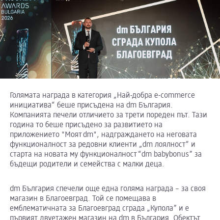
Голямата награда в категория „Най-добра e-commerce
инициатива“ беше присъдена на dm България.
Компанията печели отличието за трети пореден път. Тази
година то беше присъдено за развитието на
приложението "Моят dm", надграждането на неговата
функционалност за редовни клиенти „dm лоялност“ и
старта на новата му функционалност “dm babybonus” за
бъдещи родители и семейства с малки деца.
dm България спечели още една голяма награда – за своя
магазин в Благоевград. Той се помещава в
емблематичната за Благоевград сграда „Купола” и е
първият двуетажен магазин на dm в България. Обектът