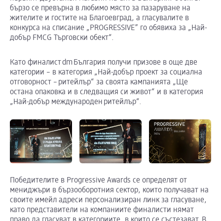
бързо се превърна в любимо място за пазаруване на
жителите и гостите на Благоевград, а гласувалите в
конкурса на списание „PROGRESSIVE” го обявиха за „Най-
добър FMCG Търговски обект“.
Като финалист dm България получи призове в още две
категории – в категория „Най-добър проект за социална
отговорност – ритейлър“ за своята кампанията „Ще
остана опаковка и в следващия си живот“ и в категория
„Най-добър международен ритейлър“.
Победителите в Progressive Awards се определят от
мениджъри в бързооборотния сектор, които получават на
своите имейл адреси персонализиран линк за гласуване,
като представители на компаниите финалисти нямат
право да гласуват в категориите, в които се състезават. В