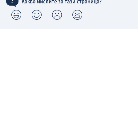
Какво мислите за тази страница?
Моят dm: регистрирайте се сега и се възползвайте
от предимствата:
(1) Безплатна доставка над 50 € / 97,79 лв. и без такса
за експресно получаване от dm магазин само за
регистрирани клиенти.
Управлявайте Вашите поръчки бързо и лесно.
Регистрирайте се сега
Помощ