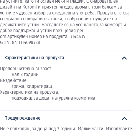
на устните, като ги оставя меки и гладки. С очарователен
дизайн на Kuromi и приятен ягодов аромат, този балсам за
устни е чудесен избор за ежедневна употреба. Продуктът е със
специално подбрани съставки, съобразени с нуждите на
деликатните устни. Насладете се на усещането за комфорт и
добре поддържани устни през целия ден.
dm артикулен номер на продукта: 3144435
GTIN: 8411114098388
Характеристики на продукта
Препоръчителна възраст:
над 3 години
Въздействие:
грижа, хидратиращ
Характеристики на продукта:
подходящ за деца, натурална козметика
Предупреждение
Не е подходящ за деца под 3 години. Малки части. Използвайте