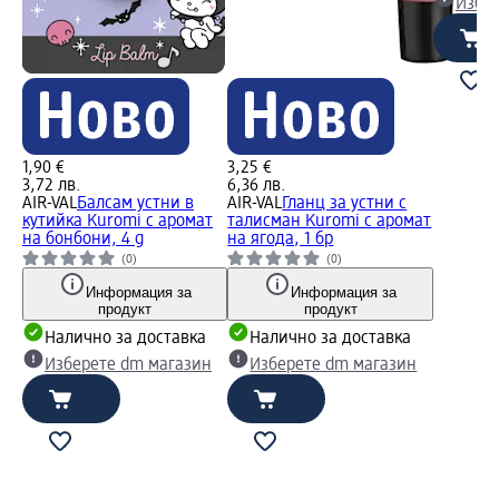
Избе
1,90 €
3,25 €
3,72 лв.
6,36 лв.
AIR-VAL
Балсам устни в
AIR-VAL
Гланц за устни с
кутийка Kuromi с аромат
талисман Kuromi с аромат
на бонбони, 4 g
на ягода, 1 бр
(0)
(0)
Информация за
Информация за
продукт
продукт
Налично за доставка
Налично за доставка
Изберете dm магазин
Изберете dm магазин