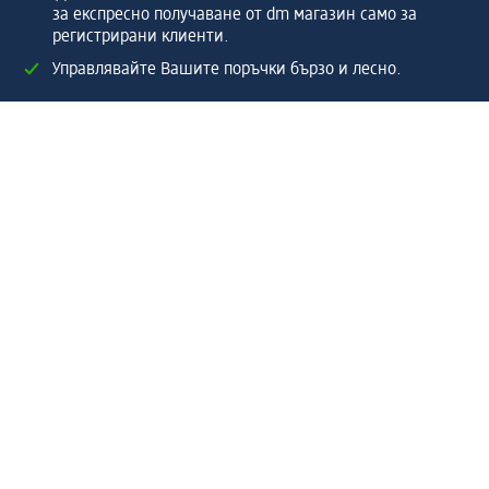
за експресно получаване от dm магазин само за
регистрирани клиенти.
Управлявайте Вашите поръчки бързо и лесно.
Регистрирайте се сега
Помощ
Предимства & Услуги
Център за обслужване на клиенти
Доставка & Изпращане
Връщане на стока
За dm концерна
За нас
Нашата отговорност
Работа в dm
Преса
Маршрут до Централен офис
dm Централен склад
Продуктов свят