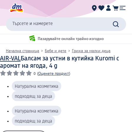
Търсете и намерете
Пазарувайте онлайн трайно изгодно
Начална страница
Бебе и дете
Грижа за малки деца
AIR-VAL
Балсам за устни в кутийка Kuromi с
аромат на ягода, 4 g
0
(
Оценете продукт
)
Натурална козметика
подходящ за деца
Натурална козметика
подходящ за деца