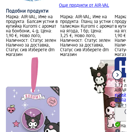
Още продукти от AIR-VAL
Подобни продукти
Марка: AIR-VAL; Име на
Марка: AIR-VAL; Име на
Марка: A
продукта: Балсам устни в
продукта: Гланц за устни с
продукта
кутийка Kuromi с аромат
талисман Kuromi с аромат
в кутийк
на бонбони, 4 g; Цена:
на ягода, 1 бр; Цена:
на ягода
1,90 €; Ново лого;
3,25 €; Ново лого;
1,90 €; 
Наличност: Статус зелен
Наличност: Статус зелен
Налично
Налично за доставка,
Налично за доставка,
Налично
Статус сив Изберете dm
Статус сив Изберете dm
Статус 
магазин
магазин
магазин
1,90 €
3,72 лв.
AIR-VAL
Б
кутийка 
ягода, 4
Налич