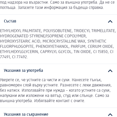
под надзора на възрастни. Само за външна употреба. Да не се
поглъща. Запазете тази информация за бъдеща справка.
Състав
ETHYLHEXYL PALMITATE, POLYISOBUTENE, TRIDECYL TRIMELLITATE,
HYDROGENATED STYRENE/ISOPRENE COPOLYMER,
HYDROXYSTEARIC ACID, MICROCRYSTALLINE WAX, SYNTHETIC
FLUORPHLOGOPITE, PHENOXYETHANOL, PARFUM, CERIUM OXIDE,
ETHYLHEXYLGLYCERIN, CAPRYLYL GLYCOL, TIN OXIDE, CI 15850, CI
77491, CI 77492.
Указания за употреба
Уверете се, че устните са чисти и сухи. Нанесете тънък,
равномерен слой върху устните. Разнесете с леки движения,
без натиск. Използвайте при нужда – когато устните са сухи,
напукани или изложени на вятър, студ или слънце. Само за
външна употреба. Избягвайте контакт с очите.
Указания за съхранение