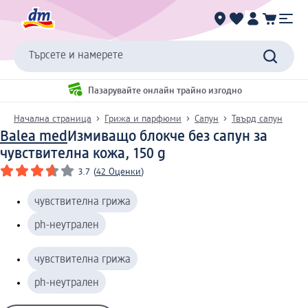
Търсете и намерете
Пазарувайте онлайн трайно изгодно
Начална страница
Грижа и парфюми
Сапун
Твърд сапун
Balea med
Измиващо блокче без сапун за
чувствителна кожа, 150 g
3.7
(
42 Оценки
)
чувствителна грижа
ph-неутрален
чувствителна грижа
ph-неутрален