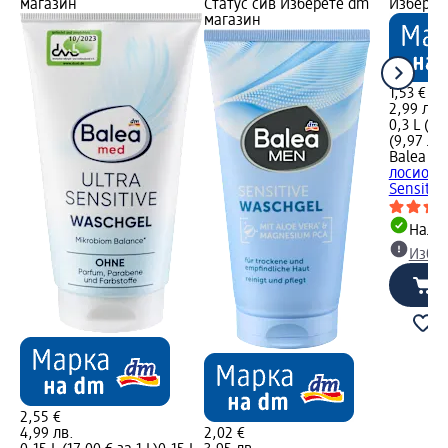
магазин
Статус сив Изберете dm
Изберет
магазин
1,53 €
2,99 лв.
0,3 L (5,1
(9,97 лв.
Balea m
лосион з
Sensitiv
Налич
Избе
2,55 €
4,99 лв.
2,02 €