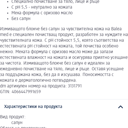
Специално почистване за тяло, лице и ръце
С pH 5,5 - неутрално за кожата
Мека формула с оризово масло
Без сапун
Измиващото блокче без сапун за чувствителна кожа на Balea
med е специален почистващ продукт, разработен за нуждите на
чувствителната кожа. С pH стойност 5,5, която съответства на
естествената pH стойност на кожата, той почиства особено
нежно. Меката формула с оризово масло може да запази
естествената влажност на кожата и осигурява приятно усещане
за чистота. Измиващото блокче без сапун е идеален за
ежедневно почистване на тяло, лице и ръце. Оставя усещане
за поддържана кожа, без да я изсушава. Поносимостта с
кожата е дерматологично потвърдена.
dm артикулен номер на продукта: 3131791
GTIN: 4066447991659
Характеристики на продукта
Вид продукт:
сапун