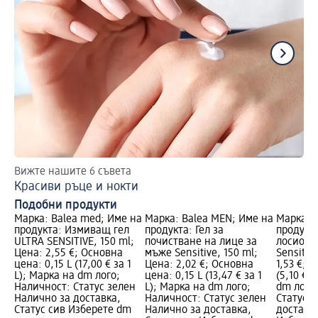
Вижте нашите 6 съвета
По
Красиви ръце и нокти
Ко
Подобни продукти
Марка: Balea med; Име на
Марка: Balea MEN; Име на
Марка: 
продукта: Измиващ гел
продукта: Гел за
продукта
ULTRA SENSITIVE, 150 ml;
почистване на лице за
лосион з
Цена: 2,55 €; Основна
мъже Sensitive, 150 ml;
Sensitiv
цена: 0,15 L (17,00 € за 1
Цена: 2,02 €; Основна
1,53 €; 
L); Марка на dm лого;
цена: 0,15 L (13,47 € за 1
(5,10 € з
Наличност: Статус зелен
L); Марка на dm лого;
dm лого
Налично за доставка,
Наличност: Статус зелен
Статус 
Статус сив Изберете dm
Налично за доставка,
доставка