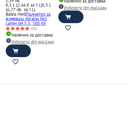
2,39 лв.
Налично за доставка
0,5 L (2,44 € за 1 L)
0,5 L
Изберете dm магазин
(4,77 лв. за 1 L)
Balea med
Пълнител за
измиващ лосион без
сапун pH 5,5, 500 ml
(33)
Налично за доставка
Изберете dm магазин