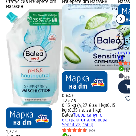
Статус сив Изберете dm
Изберете dm магазин
магазин
магазин
1,27 €
2,48 лв.
0,3 L (4,
(8,27 лв.
Balea m
неутрале
ml
Налич
Избе
0,64 €
1,25 лв.
0,15 kg (4,27 € за 1 kg)
0,15
kg (8,35 лв. за 1 kg)
Balea
Твърд сапун с
екстракт от алое вера
Sensitive, 150 g
(65)
1,22 €