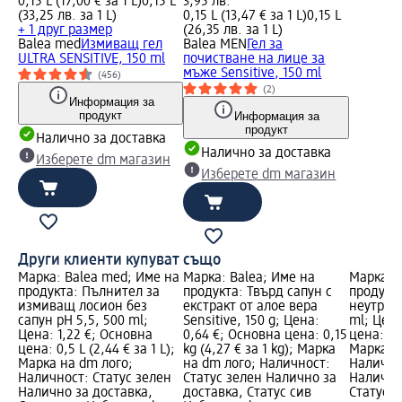
0,15 L (17,00 € за 1 L)
0,15 L
3,95 лв.
(33,25 лв. за 1 L)
0,15 L (13,47 € за 1 L)
0,15 L
+ 1 друг размер
(26,35 лв. за 1 L)
Balea med
Измиващ гел
Balea MEN
Гел за
ULTRA SENSITIVE, 150 ml
почистване на лице за
мъже Sensitive, 150 ml
(456)
(2)
Информация за
продукт
Информация за
продукт
Налично за доставка
Налично за доставка
Изберете dm магазин
Изберете dm магазин
Други клиенти купуват също
Марка: Balea med; Име на
Марка: Balea; Име на
Марка: 
продукта: Пълнител за
продукта: Твърд сапун с
продукта
измиващ лосион без
екстракт от алое вера
неутрале
сапун pH 5,5, 500 ml;
Sensitive, 150 g; Цена:
ml; Цена
Цена: 1,22 €; Основна
0,64 €; Основна цена: 0,15
цена: 0,3
цена: 0,5 L (2,44 € за 1 L);
kg (4,27 € за 1 kg); Марка
Марка н
Марка на dm лого;
на dm лого; Наличност:
Налично
Наличност: Статус зелен
Статус зелен Налично за
Налично
Налично за доставка,
доставка, Статус сив
Статус 