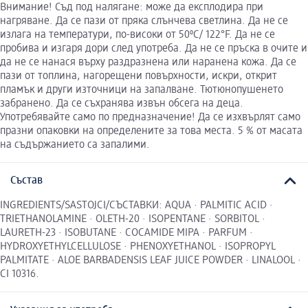
Внимание! Съд под налягане: може да експлодира при
нагряване. Да се пази от пряка слънчева светлина. Да не се
излага на температури, по-високи от 50ºC/ 122°F. Да не се
пробива и изгаря дори след употреба. Да не се пръска в очите и
да не се нанася върху раздразнена или наранена кожа. Да се
пази от топлина, нагорещени повърхности, искри, открит
пламък и други източници на запалване. Тютюнопушенето
забранено. Да се съхранява извън обсега на деца.
Употребявайте само по предназначение! Да се изхвърлят само
празни опаковки на определените за това места. 5 % от масата
на съдържанието са запалими.
Състав
INGREDIENTS/SASTOJCI/СЪСТАВКИ: AQUA · PALMITIC ACID ·
TRIETHANOLAMINE · OLETH-20 · ISOPENTANE · SORBITOL ·
LAURETH-23 · ISOBUTANE · COCAMIDE MIPA · PARFUM ·
HYDROXYETHYLCELLULOSE · PHENOXYETHANOL · ISOPROPYL
PALMITATE · ALOE BARBADENSIS LEAF JUICE POWDER · LINALOOL ·
CI 10316.