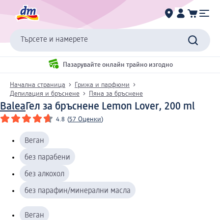
Търсете и намерете
Пазарувайте онлайн трайно изгодно
Начална страница
Грижа и парфюми
Депилация и бръснене
Пяна за бръснене
Balea
Гел за бръснене Lemon Lover, 200 ml
4.8
(
57 Оценки
)
Веган
без парабени
без алкохол
без парафин/минерални масла
Веган