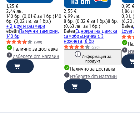
1,25 €
0,95 €
2,44 лв.
2,55 €
1,86 лв.
140 бр. (0,01 € за 1 бр.)
140
4,99 лв.
0,3 L (3,1
бр. (0,02 лв. за 1 бр.)
8 бр. (0,32 € за 1 бр.)
8 бр.
(6,20 лв.
+ 2 други размери
(0,63 лв. за 1 бр.)
Balea
Ду
ebelin
Памучни тампони,
Balea
Еднократна дамска
Lover, 3
140 бр
самобръсначка с 3
ножчета, 8 бр
(500)
Налич
(220)
Налично за доставка
Избе
Информация за
Изберете dm магазин
продукт
Налично за доставка
Изберете dm магазин