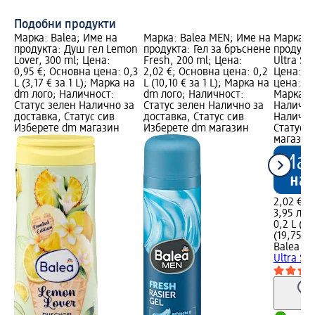
ин
Подобни продукти
Марка: Balea; Име на
Марка: Balea MEN; Име на
Марка: 
продукта: Душ гел Lemon
продукта: Гел за бръснене
продукта
Lover, 300 ml; Цена:
Fresh, 200 ml; Цена:
Ultra Sen
0,95 €; Основна цена: 0,3
2,02 €; Основна цена: 0,2
Цена: 2,
L (3,17 € за 1 L); Марка на
L (10,10 € за 1 L); Марка на
цена: 0,2
dm лого; Наличност:
dm лого; Наличност:
Марка н
Статус зелен Налично за
Статус зелен Налично за
Налично
доставка, Статус сив
доставка, Статус сив
Налично
Изберете dm магазин
Изберете dm магазин
Статус 
магазин
2,02 €
3,95 лв.
0,2 L (10
(19,75 лв
Balea M
Ultra Sen