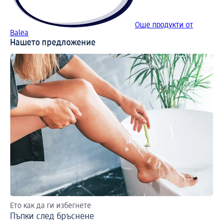
Още продукти от
Balea
Нашето предложение
Ето как да ги избегнете
Съ
Пъпки след бръснене
До