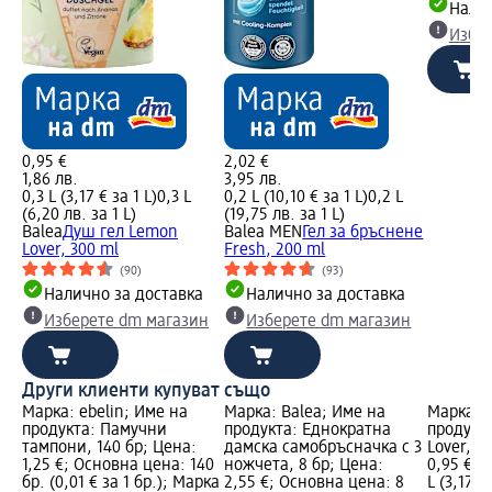
Налич
Избе
0,95 €
2,02 €
1,86 лв.
3,95 лв.
0,3 L (3,17 € за 1 L)
0,3 L
0,2 L (10,10 € за 1 L)
0,2 L
(6,20 лв. за 1 L)
(19,75 лв. за 1 L)
Balea
Душ гел Lemon
Balea MEN
Гел за бръснене
Lover, 300 ml
Fresh, 200 ml
(90)
(93)
Налично за доставка
Налично за доставка
Изберете dm магазин
Изберете dm магазин
Други клиенти купуват също
Марка: ebelin; Име на
Марка: Balea; Име на
Марка: B
продукта: Памучни
продукта: Еднократна
продукт
тампони, 140 бр; Цена:
дамска самобръсначка с 3
Lover, 3
1,25 €; Основна цена: 140
ножчета, 8 бр; Цена:
0,95 €; 
бр. (0,01 € за 1 бр.); Марка
2,55 €; Основна цена: 8
L (3,17 €