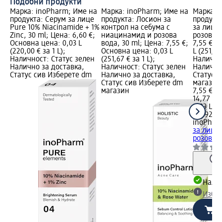
Подобни продукти
Марка: inoPharm; Име на
Марка: inoPharm; Име на
Марка: 
продукта: Серум за лице
продукта: Лосион за
продукт
Pure 10% Niacinamide + 1%
контрол на себума с
за лице
Zinc, 30 ml; Цена: 6,60 €;
ниацинамид и розова
розова в
Основна цена: 0,03 L
вода, 30 ml; Цена: 7,55 €;
7,55 €; 
(220,00 € за 1 L);
Основна цена: 0,03 L
L (251,67
Наличност: Статус зелен
(251,67 € за 1 L);
Налично
Налично за доставка,
Наличност: Статус зелен
Налично
Статус сив Изберете dm
Налично за доставка,
Статус 
Статус сив Изберете dm
магазин
магазин
7,55 €
14,77 лв
0,03 L (2
L (492,22
inoPhar
за лице
розова в
Налич
Избе