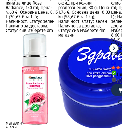
пяна за лице Rose
оксид при кожни
олио за 
Radiance, 150 ml; Цена:
раздразнения, 30 g; Цена:
ml; Цена
4,60 €; Основна цена: 0,15
1,76 €; Основна цена: 0,03
цена: 0,0
L (30,67 € за 1 L);
kg (58,67 € за 1 kg);
L); Нали
Наличност: Статус зелен
Наличност: Статус зелен
зелен Н
Налично за доставка,
Налично за доставка,
доставка
Статус сив Изберете dm
Статус сив Изберете dm
Изберет
магазин
6,60 €
12,91 лв.
0,03 L (2
L (430,28
inoPhar
олио за 
ml
Налич
Избе
магазин