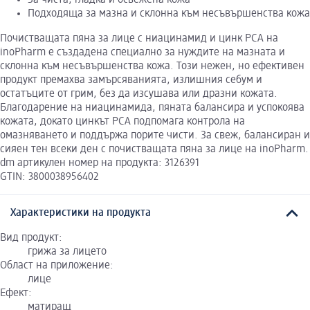
Подходяща за мазна и склонна към несъвършенства кожа
Почистващата пяна за лице с ниацинамид и цинк PCA на
inoPharm е създадена специално за нуждите на мазната и
склонна към несъвършенства кожа. Този нежен, но ефективен
продукт премахва замърсяванията, излишния себум и
остатъците от грим, без да изсушава или дразни кожата.
Благодарение на ниацинамида, пяната балансира и успокоява
кожата, докато цинкът PCA подпомага контрола на
омазняването и поддържа порите чисти. За свеж, балансиран и
сияен тен всеки ден с почистващата пяна за лице на inoPharm.
dm артикулен номер на продукта: 3126391
GTIN: 3800038956402
Характеристики на продукта
Вид продукт:
грижа за лицето
Област на приложение:
лице
Ефект:
матиращ