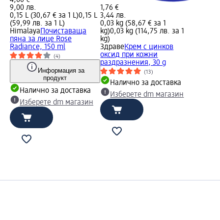
4,60 €
9,00 лв.
1,76 €
0,15 L (30,67 € за 1 L)
0,15 L
3,44 лв.
(59,99 лв. за 1 L)
0,03 kg (58,67 € за 1
Himalaya
Почиставаща
kg)
0,03 kg (114,75 лв. за 1
пяна за лице Rose
kg)
Radiance, 150 ml
Здраве
Крем с цинков
оксид при кожни
(4)
раздразнения, 30 g
Информация за
(13)
продукт
Налично за доставка
Налично за доставка
Изберете dm магазин
Изберете dm магазин