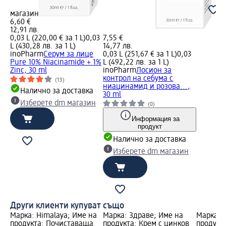
магазин
6,60 €
12,91 лв.
0,03 L (220,00 € за 1 L)
0,03
7,55 €
L (430,28 лв. за 1 L)
14,77 лв.
inoPharm
Серум за лице
0,03 L (251,67 € за 1 L)
0,03
Pure 10% Niacinamide + 1%
L (492,22 лв. за 1 L)
Zinc, 30 ml
inoPharm
Лосион за
контрол на себума с
(13)
ниацинамид и розова...,
Налично за доставка
30 ml
Изберете dm магазин
(0)
Информация за
продукт
Налично за доставка
Изберете dm магазин
Други клиенти купуват също
Марка: Himalaya; Име на
Марка: Здраве; Име на
Марка: 
продукта: Почиставаща
продукта: Крем с цинков
продукт