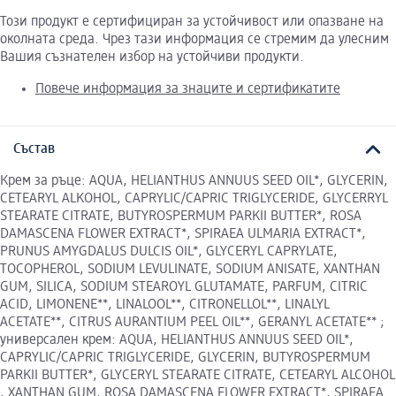
Този продукт е сертифициран за устойчивост или опазване на
околната среда. Чрез тази информация се стремим да улесним
Вашия съзнателен избор на устойчиви продукти.
Повече информация за знаците и сертификатите
Състав
Крем за ръце: AQUA, HELIANTHUS ANNUUS SEED OIL*, GLYCERIN,
CETEARYL ALKOHOL, CAPRYLIC/CAPRIC TRIGLYCERIDE, GLYCERRYL
STEARATE CITRATE, BUTYROSPERMUM PARKII BUTTER*, ROSA
DAMASCENA FLOWER EXTRACT*, SPIRAEA ULMARIA EXTRACT*,
PRUNUS AMYGDALUS DULCIS OIL*, GLYCERYL CAPRYLATE,
TOCOPHEROL, SODIUM LEVULINATE, SODIUM ANISATE, XANTHAN
GUM, SILICA, SODIUM STEAROYL GLUTAMATE, PARFUM, CITRIC
ACID, LIMONENE**, LINALOOL**, CITRONELLOL**, LINALYL
ACETATE**, CITRUS AURANTIUM PEEL OIL**, GERANYL ACETATE** ;
универсален крем: AQUA, HELIANTHUS ANNUUS SEED OIL*,
CAPRYLIC/CAPRIC TRIGLYCERIDE, GLYCERIN, BUTYROSPERMUM
PARKII BUTTER*, GLYCERYL STEARATE CITRATE, CETEARYL ALCOHOL
, XANTHAN GUM, ROSA DAMASCENA FLOWER EXTRACT*, SPIRAEA