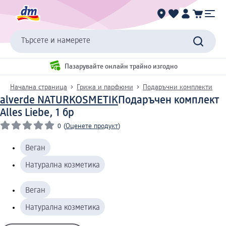
Търсете и намерете
Пазарувайте онлайн трайно изгодно
Начална страница
Грижа и парфюми
Подаръчни комплекти
alverde NATURKOSMETIK
Подаръчен комплект
Alles Liebe, 1 бр
0
(
Оценете продукт
)
Веган
Натурална козметика
Веган
Натурална козметика