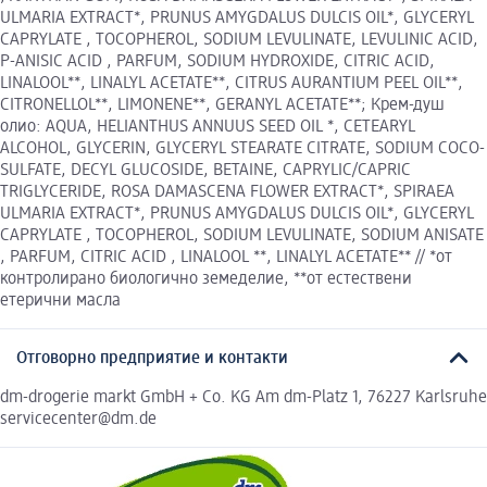
ULMARIA EXTRACT*, PRUNUS AMYGDALUS DULCIS OIL*, GLYCERYL
CAPRYLATE , TOCOPHEROL, SODIUM LEVULINATE, LEVULINIC ACID,
P-ANISIC ACID , PARFUM, SODIUM HYDROXIDE, CITRIC ACID,
LINALOOL**, LINALYL ACETATE**, CITRUS AURANTIUM PEEL OIL**,
CITRONELLOL**, LIMONENE**, GERANYL ACETATE**; Крем-душ
олио: AQUA, HELIANTHUS ANNUUS SEED OIL *, CETEARYL
ALCOHOL, GLYCERIN, GLYCERYL STEARATE CITRATE, SODIUM COCO-
SULFATE, DECYL GLUCOSIDE, BETAINE, CAPRYLIC/CAPRIC
TRIGLYCERIDE, ROSA DAMASCENA FLOWER EXTRACT*, SPIRAEA
ULMARIA EXTRACT*, PRUNUS AMYGDALUS DULCIS OIL*, GLYCERYL
CAPRYLATE , TOCOPHEROL, SODIUM LEVULINATE, SODIUM ANISATE
, PARFUM, CITRIC ACID , LINALOOL **, LINALYL ACETATE** // *от
контролирано биологично земеделие, **от естествени
етерични масла
Отговорно предприятие и контакти
dm-drogerie markt GmbH + Co. KG Am dm-Platz 1, 76227 Karlsruhe
servicecenter@dm.de