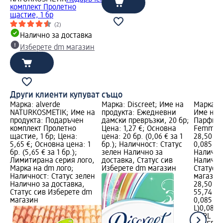
комплект Пролетно
щастие, 1 бр
(2)
Налично за доставка
Изберете dm магазин
Други клиенти купуват също
Марка: alverde
Марка: Discreet; Име на
Марка: 
NATURKOSMETIK; Име на
продукта: Ежедневни
Име на 
продукта: Подаръчен
дамски превръзки, 20 бр;
Парфюмн
комплект Пролетно
Цена: 1,27 €; Основна
Femme, 
щастие, 1 бр; Цена:
цена: 20 бр. (0,06 € за 1
28,50 €;
5,65 €; Основна цена: 1
бр.); Наличност: Статус
0,085 L (
бр. (5,65 € за 1 бр.);
зелен Налично за
Налично
Лимитирана серия лого,
доставка, Статус сив
Налично
Марка на dm лого;
Изберете dm магазин
Статус 
Наличност: Статус зелен
магазин
Налично за доставка,
28,50 €
Статус сив Изберете dm
55,74 лв
магазин
0,085 L (
L)
0,085 L
KARL