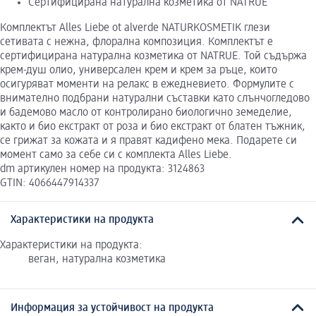
Сертифицирана натурална козметика от NATRUE
Комплектът Alles Liebe ot alverde NATURKOSMETIK глези
сетивата с нежна, флорална композиция. Комплектът е
сертифицирана натурална козметика от NATRUE. Той съдържа
крем-душ олио, универсален крем и крем за ръце, които
осигуряват моменти на релакс в ежедневието. Формулите с
внимателно подбрани натурални съставки като слънчогледово
и бадемово масло от контролирано биологично земеделие,
както и био екстракт от роза и био екстракт от блатен тъжник,
се грижат за кожата и я правят кадифено мека. Подарете си
момент само за себе си с комплекта Alles Liebe.
dm артикулен номер на продукта: 3124863
GTIN: 4066447914337
Характеристики на продукта
Характеристики на продукта:
веган, натурална козметика
Информация за устойчивост на продукта