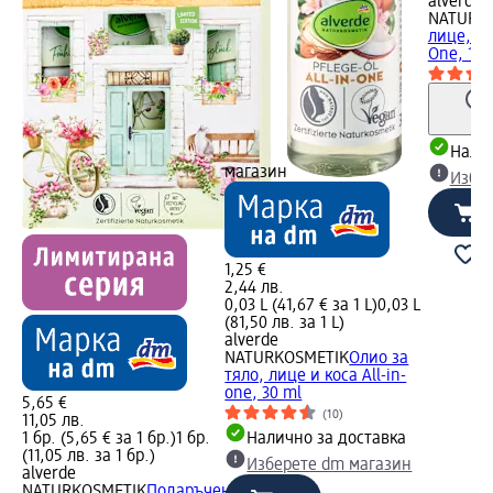
alverde
NATURK
лице, тя
One, 100
Налич
магазин
Избе
1,25 €
2,44 лв.
0,03 L (41,67 € за 1 L)
0,03 L
(81,50 лв. за 1 L)
alverde
NATURKOSMETIK
Олио за
тяло, лице и коса All-in-
one, 30 ml
5,65 €
(10)
11,05 лв.
1 бр. (5,65 € за 1 бр.)
1 бр.
Налично за доставка
(11,05 лв. за 1 бр.)
Изберете dm магазин
alverde
NATURKOSMETIK
Подаръчен