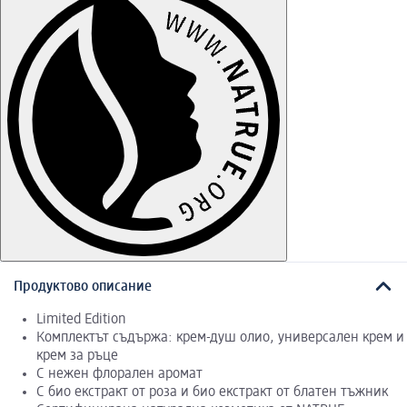
Продуктово описание
Limited Edition
Комплектът съдържа: крем-душ олио, универсален крем и
крем за ръце
С нежен флорален аромат
С био екстракт от роза и био екстракт от блатен тъжник