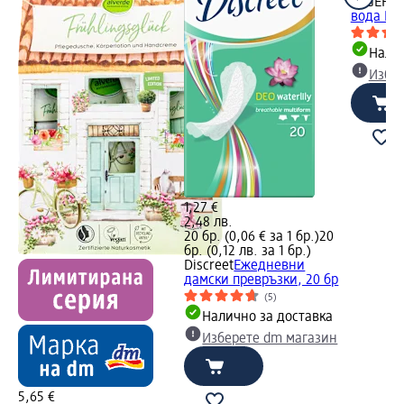
LAGERFE
вода Po
Налич
Избе
1,27 €
2,48 лв.
20 бр. (0,06 € за 1 бр.)
20
бр. (0,12 лв. за 1 бр.)
Discreet
Ежедневни
дамски превръзки, 20 бр
(5)
Налично за доставка
Изберете dm магазин
5,65 €