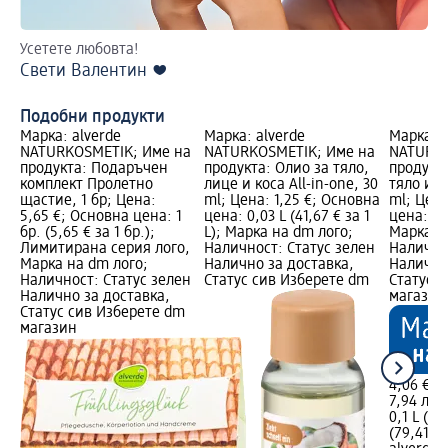
Усетете любовта!
Из
Свети Валентин ❤️
жи
Де
Подобни продукти
Марка: alverde
Марка: alverde
Марка: a
NATURKOSMETIK; Име на
NATURKOSMETIK; Име на
NATURKO
продукта: Подаръчен
продукта: Олио за тяло,
продукта
комплект Пролетно
лице и коса All-in-one, 30
тяло и к
щастие, 1 бр; Цена:
ml; Цена: 1,25 €; Основна
ml; Цена
5,65 €; Основна цена: 1
цена: 0,03 L (41,67 € за 1
цена: 0,1
бр. (5,65 € за 1 бр.);
L); Марка на dm лого;
Марка н
Лимитирана серия лого,
Наличност: Статус зелен
Налично
Марка на dm лого;
Налично за доставка,
Налично
Наличност: Статус зелен
Статус сив Изберете dm
Статус 
Налично за доставка,
магазин
Статус сив Изберете dm
магазин
4,06 €
7,94 лв.
0,1 L (40
(79,41 лв