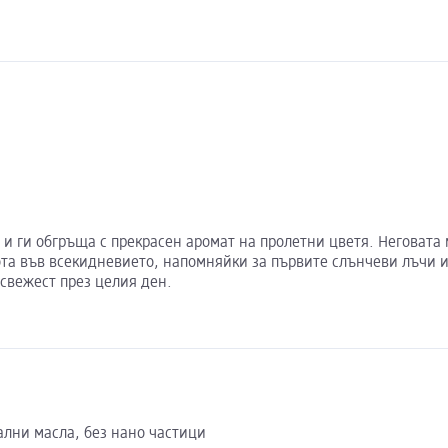
те и ги обгръща с прекрасен аромат на пролетни цветя. Неговат
ота във всекидневието, напомняйки за първите слънчеви лъчи и
 свежест през целия ден.
ални масла, без нано частици