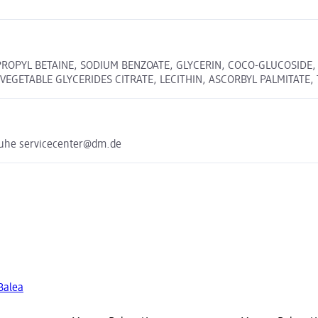
OPYL BETAINE, SODIUM BENZOATE, GLYCERIN, COCO-GLUCOSIDE, P
EGETABLE GLYCERIDES CITRATE, LECITHIN, ASCORBYL PALMITATE
ruhe servicecenter@dm.de
Balea