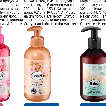
на продукта:
Марка: Balea; Име на продукта:
Марка: Balea; 
e Clouds, 300
Течен сапун с бадемово масло,
Течен сапун с е
сновна цена:
300 ml; Цена: 1,53 €; Основна
300 ml; Цена: 1
); Лимитирана
цена: 0,3 L (5,10 € за 1 L); Марка
цена: 0,3 L (5,1
на dm лого;
на dm лого; Наличност: Статус
на dm лого; На
зелен Налично
зелен Налично за доставка,
зелен Налично 
 сив Изберете
Статус сив Изберете dm магазин
Статус сив Изб