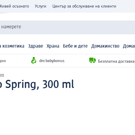
Живей осъзнато
Услуги
Център за обслужване на клиенти
и намерете
 козметика
Здраве
Храна
Бебе и дете
Домакинство
Дома
дно
dm babybonus
Безплатна доставка н
пун
o Spring, 300 ml