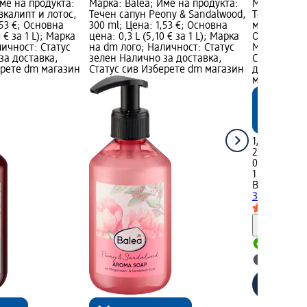
Име на продукта:
Марка: Balea; Име на продукта:
Марка: Bale
вкалипт и лотос,
Течен сапун Peony & Sandalwood,
Течен сапу
,53 €; Основна
300 ml; Цена: 1,53 €; Основна
мандарина, 
0 € за 1 L); Марка
цена: 0,3 L (5,10 € за 1 L); Марка
Основна цена
личност: Статус
на dm лого; Наличност: Статус
Марка на d
за доставка,
зелен Налично за доставка,
Статус зел
ерете dm магазин
Статус сив Изберете dm магазин
доставка, 
магазин
1,53 €
2,99 лв.
0,3 L (5,10 €
1 L)
Balea
Течен
Зелена ман
Информ
Налично
Изберет