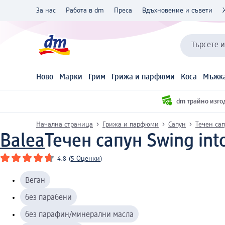
За нас
Работа в dm
Преса
Вдъхновение и съвети
Търсете 
Ново
Марки
Грим
Грижа и парфюми
Коса
Мъжка
dm трайно изго
Начална страница
Грижа и парфюми
Сапун
Течен са
Balea
Течен сапун Swing int
4.8
(
5 Оценки
)
Веган
без парабени
без парафин/минерални масла