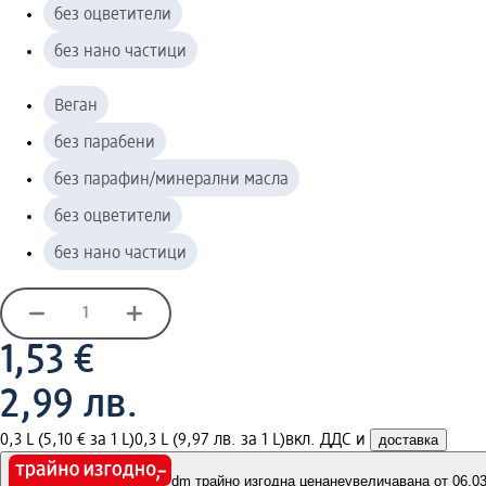
без оцветители
без нано частици
Веган
без парабени
без парафин/минерални масла
без оцветители
без нано частици
1,53 €
2,99 лв.
0,3 L (5,10 € за 1 L)
0,3 L (9,97 лв. за 1 L)
вкл. ДДС и
доставка
dm трайно изгодна цена
неувеличавана от 06.03.