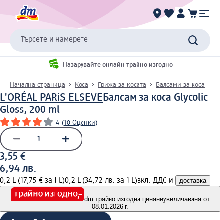
Търсете и намерете
Пазарувайте онлайн трайно изгодно
Начална страница
Коса
Грижа за косата
Балсами за коса
L'ORÉAL PARiS ELSEVE
Балсам за коса Glycolic
Gloss, 200 ml
4
(
10 Оценки
)
3,55 €
6,94 лв.
0,2 L (17,75 € за 1 L)
0,2 L (34,72 лв. за 1 L)
вкл. ДДС и
доставка
dm трайно изгодна цена
неувеличавана от
08.01.2026 г.