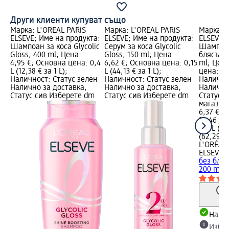
Други клиенти купуват също
Марка: L'ORÉAL PARiS
Марка: L'ORÉAL PARiS
Марка: L
ELSEVE; Име на продукта:
ELSEVE; Име на продукта:
ELSEVE; 
Шампоан за коса Glycolic
Серум за коса Glycolic
Шампоан
Gloss, 400 ml; Цена:
Gloss, 150 ml; Цена:
блясък G
4,95 €; Основна цена: 0,4
6,62 €; Основна цена: 0,15
ml; Цена
L (12,38 € за 1 L);
L (44,13 € за 1 L);
цена: 0,2
Наличност: Статус зелен
Наличност: Статус зелен
Налично
Налично за доставка,
Налично за доставка,
Налично
Статус сив Изберете dm
Статус сив Изберете dm
Статус 
магазин
6,37 €
12,46 лв
0,2 L (31
(62,29 лв
L'ORÉAL 
ELSEVE
Ш
без бляс
200 ml
Налич
Избе