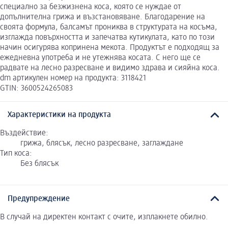
специално за безжизнена коса, която се нуждае от
допълнителна грижа и възстановяване. Благодарение на
своята формула, балсамът прониква в структурата на косъма,
изглажда повърхността и запечатва кутикулата, като по този
начин осигурява копринена мекота. Продуктът е подходящ за
ежедневна употреба и не утежнява косата. С него ще се
радвате на лесно разресване и видимо здрава и сияйна коса.
dm артикулен номер на продукта: 3118421
GTIN: 3600524265083
Характеристики на продукта
Въздействие:
грижа, блясък, лесно разресване, заглаждане
Тип коса:
Без блясък
Предупреждение
В случай на директен контакт с очите, изплакнете обилно.