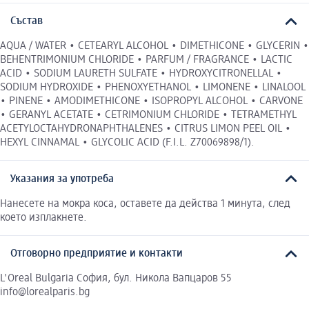
Състав
AQUA / WATER • CETEARYL ALCOHOL • DIMETHICONE • GLYCERIN •
BEHENTRIMONIUM CHLORIDE • PARFUM / FRAGRANCE • LACTIC
ACID • SODIUM LAURETH SULFATE • HYDROXYCITRONELLAL •
SODIUM HYDROXIDE • PHENOXYETHANOL • LIMONENE • LINALOOL
• PINENE • AMODIMETHICONE • ISOPROPYL ALCOHOL • CARVONE
• GERANYL ACETATE • CETRIMONIUM CHLORIDE • TETRAMETHYL
ACETYLOCTAHYDRONAPHTHALENES • CITRUS LIMON PEEL OIL •
HEXYL CINNAMAL • GLYCOLIC ACID (F.I.L. Z70069898/1).
Указания за употреба
Нанесете на мокра коса, оставете да действа 1 минута, след
което изплакнете.
Отговорно предприятие и контакти
L'Oreal Bulgaria София, бул. Никола Вапцаров 55
info@lorealparis.bg