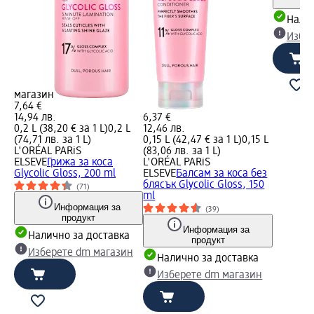
Налич
Избе
магазин
7,64 €
14,94 лв.
6,37 €
0,2 L (38,20 € за 1 L)
0,2 L
12,46 лв.
(74,71 лв. за 1 L)
0,15 L (42,47 € за 1 L)
0,15 L
L'ORÉAL PARiS
(83,06 лв. за 1 L)
ELSEVE
Грижа за коса
L'ORÉAL PARiS
Glycolic Gloss, 200 ml
ELSEVE
Балсам за коса без
блясък Glycolic Gloss, 150
(71)
ml
Информация за
(39)
продукт
Информация за
Налично за доставка
продукт
Изберете dm магазин
Налично за доставка
Изберете dm магазин