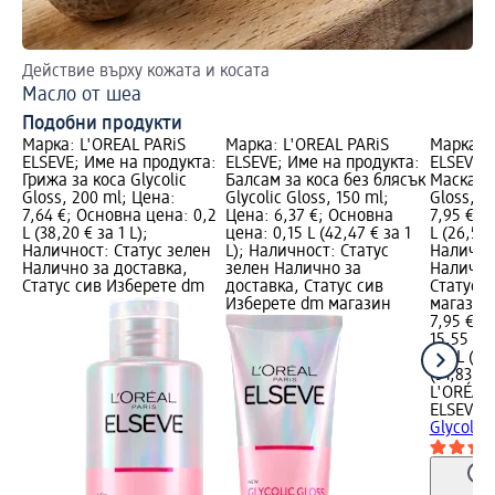
Действие върху кожата и косата
Гр
Масло от шеа
Tъ
Подобни продукти
Марка: L'ORÉAL PARiS
Марка: L'ORÉAL PARiS
Марка: L
ELSEVE; Име на продукта:
ELSEVE; Име на продукта:
ELSEVE; 
Грижа за коса Glycolic
Балсам за коса без блясък
Маска за
Gloss, 200 ml; Цена:
Glycolic Gloss, 150 ml;
Gloss, 3
7,64 €; Основна цена: 0,2
Цена: 6,37 €; Основна
7,95 €; 
L (38,20 € за 1 L);
цена: 0,15 L (42,47 € за 1
L (26,50 
Наличност: Статус зелен
L); Наличност: Статус
Налично
Налично за доставка,
зелен Налично за
Налично
Статус сив Изберете dm
доставка, Статус сив
Статус 
Изберете dm магазин
магазин
7,95 €
15,55 лв
0,3 L (26
(51,83 лв
L'ORÉAL 
ELSEVE
М
Glycolic 