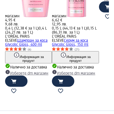
магазин
магазин
4,95 €
6,62 €
9,68 лв.
12,95 лв.
0,4 L (12,38 € за 1 L)
0,4 L
0,15 L (44,13 € за 1 L)
0,15 L
(24,21 лв. за 1 L)
(86,31 лв. за 1 L)
L'ORÉAL PARiS
L'ORÉAL PARiS
ELSEVE
Шампоан за коса
ELSEVE
Серум за коса
Glycolic Gloss, 400 ml
Glycolic Gloss, 150 ml
(6)
(21)
Информация за
Информация за
продукт
продукт
Налично за доставка
Налично за доставка
Изберете dm магазин
Изберете dm магазин