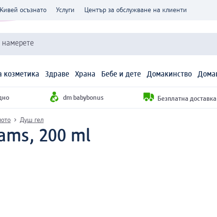
Живей осъзнато
Услуги
Център за обслужване на клиенти
и намерете
 козметика
Здраве
Храна
Бебе и дете
Домакинство
Дома
дно
dm babybonus
Безплатна доставка н
лото
Душ гел
ams, 200 ml