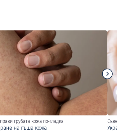
прави грубата кожа по-гладка
Съвети за гри
иране на гъша кожа
Укрепване н