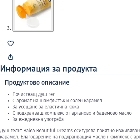
Информация за продукта
Продуктово описание
Почистващ душ гел
С аромат на шамфъстък и солен карамел
За усещане за еластична кожа
С подхранващ комплекс от арганово и бадемово масло
За ежедневна употреба
Душ гелът Balea Beautiful Dreams осигурява приятно изживява
карамел. Благодарение на подхранващия маслен комплекс с арг