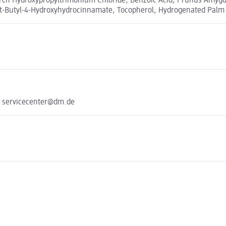
ch Hydroxypropyltrimonium Chloride, Benzoic Acid, Prunus Amygdalu
i-t-Butyl-4-Hydroxyhydrocinnamate, Tocopherol, Hydrogenated Palm 
e servicecenter@dm.de