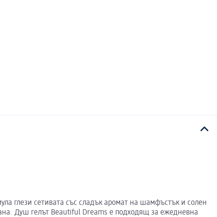
мула глези сетивата със сладък аромат на шамфъстък и солен
на. Душ гелът Beautiful Dreams е подходящ за ежедневна