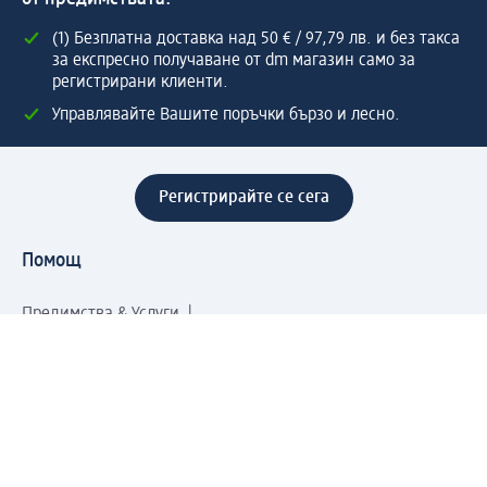
(1) Безплатна доставка над 50 € / 97,79 лв. и без такса
за експресно получаване от dm магазин само за
регистрирани клиенти.
Управлявайте Вашите поръчки бързо и лесно.
Регистрирайте се сега
Помощ
Предимства & Услуги
Център за обслужване на клиенти
Доставка & Изпращане
Връщане на стока
За dm концерна
За нас
Нашата отговорност
Работа в dm
Преса