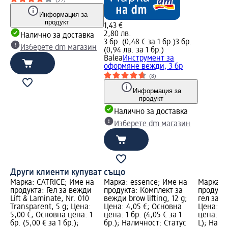
Информация за
продукт
1,43 €
2,80 лв.
Налично за доставка
3 бр. (0,48 € за 1 бр.)
3 бр.
Изберете dm магазин
(0,94 лв. за 1 бр.)
Balea
Инструмент за
оформяне вежди, 3 бр
(8)
Информация за
продукт
Налично за доставка
Изберете dm магазин
Други клиенти купуват също
Марка: CATRICE; Име на
Марка: essence; Име на
Марка: g
продукта: Гел за вежди
продукта: Комплект за
продукт
Lift & Laminate, Nr. 010
вежди brow lifting, 12 g;
гел за к
Transparent, 5 g; Цена:
Цена: 4,05 €; Основна
Цена: 6,
5,00 €; Основна цена: 1
цена: 1 бр. (4,05 € за 1
цена: 0,1
бр. (5,00 € за 1 бр.);
бр.); Наличност: Статус
L); Нали