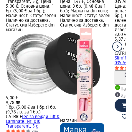
Transparent, 5 g; Цена:
Цена: 1,43 €; Основна
035 Ash 
5,00 €; Основна цена: 1
цена: 3 бр. (0,48 € за 1
Цена: 3,
бр. (5,00 € за 1 бр.);
бр.); Марка на dm лого;
цена: 1 б
Наличност: Статус зелен
Наличност: Статус зелен
бр.); На
Налично за доставка,
Налично за доставка,
зелен Н
Статус сив Изберете dm
Статус сив Изберете dm
доставка
магазин
Изберет
3,00 €
5,87 лв.
1 бр. (3,
(5,87 лв.
CATRICE
Slim'Mat
035 Ash..
Налич
Избе
5,00 €
9,78 лв.
1 бр. (5,00 € за 1 бр.)
1 бр.
(9,78 лв. за 1 бр.)
CATRICE
Гел за вежди Lift &
магазин
Laminate, Nr. 010
Transparent, 5 g
(39)