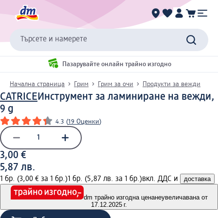
Търсете и намерете
Пазарувайте онлайн трайно изгодно
Начална страница
Грим
Грим за очи
Продукти за вежди
CATRICE
Инструмент за ламиниране на вежди,
9 g
4.3
(
19 Оценки
)
3,00 €
5,87 лв.
1 бр. (3,00 € за 1 бр.)
1 бр. (5,87 лв. за 1 бр.)
вкл. ДДС и
доставка
dm трайно изгодна цена
неувеличавана от
17.12.2025 г.