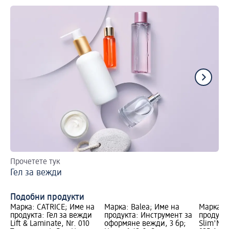
Прочетете тук
Пр
Гел за вежди
Мо
Подобни продукти
Марка: CATRICE; Име на
Марка: Balea; Име на
Марка: 
продукта: Гел за вежди
продукта: Инструмент за
продукт
Lift & Laminate, Nr. 010
оформяне вежди, 3 бр;
Slim'Mat