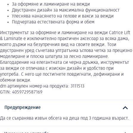
За оформяне и ламиниране на вежди
Двустранен дизайн за максимална функционалност
Улеснява нанасянето на гелове и вакси за вежди
Подчертава естествената форма и обем
Инструментът за оформяне и ламиниране на вежди Catrice Lift
& Laminate е изключително практичен аксесоар за всяка дама,
която държи на безупречния вид на своите вежди. Този
двустранен уред съчетава ултратънка ъглова четка за прецизно
моделиране и плоска шпатула за лесно ламиниране.
Благодарение на елегантната си черна дръжка, инструментът
за вежди се отличава с изискан дизайн и удобство при
употреба. С него ще постигнете повдигнати, дефинирани и
обемни вежди.
dm артикулен номер на продукта: 3111513
GTIN: 4059729587169
Предупреждение
Да се съхранява извън обсега на деца под 3 годишна възраст.