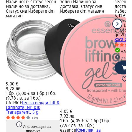
Наличност: Статус зелен
зелен Налично за
зелен Н
Налично за доставка,
доставка, Статус сив
доставка
Статус сив Изберете dm
Изберете dm магазин
Изберет
магазин
6,11 €
11,95 лв.
0,15 L (4
(79,66 лв
got2b
Во
коса Glu
Налич
Избе
5,00 €
9,78 лв.
1 бр. (5,00 € за 1 бр.)
1 бр.
(9,78 лв. за 1 бр.)
CATRICE
Гел за вежди Lift &
Laminate, Nr. 010
4,05 €
Transparent, 5 g
7,92 лв.
(39)
1 бр. (4,05 € за 1 бр.)
1 бр.
(7,92 лв. за 1 бр.)
Информация за
essence
Комплект за
продукт