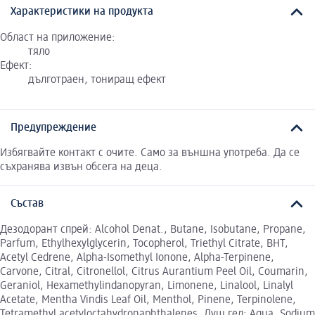
Характеристики на продукта
Област на приложение:
тяло
Ефект:
дълготраен, тониращ ефект
Предупреждение
Избягвайте контакт с очите. Само за външна употреба. Да се
съхранява извън обсега на деца.
Състав
Дезодорант спрей: Alcohol Denat., Butane, Isobutane, Propane,
Parfum, Ethylhexylglycerin, Tocopherol, Triethyl Citrate, BHT,
Acetyl Cedrene, Alpha-Isomethyl Ionone, Alpha-Terpinene,
Carvone, Citral, Citronellol, Citrus Aurantium Peel Oil, Coumarin,
Geraniol, Hexamethylindanopyran, Limonene, Linalool, Linalyl
Acetate, Mentha Vindis Leaf Oil, Menthol, Pinene, Terpinolene,
Tetramethyl acetyloctahydronaphthalenes. Душ гел: Aqua, Sodium