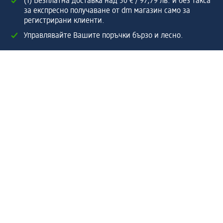
(1) Безплатна доставка над 50 € / 97,79 лв. и без такса
за експресно получаване от dm магазин само за
регистрирани клиенти.
Управлявайте Вашите поръчки бързо и лесно.
Регистрирайте се сега
Помощ
Предимства & Услуги
Център за обслужване на клиенти
Доставка & Изпращане
Връщане на стока
За dm концерна
За нас
Нашата отговорност
Работа в dm
Преса
Маршрут до Централен офис
dm Централен склад