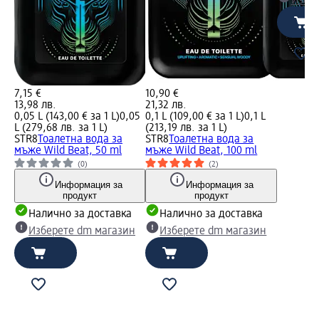
Избе
7,15 €
10,90 €
13,98 лв.
21,32 лв.
0,05 L (143,00 € за 1 L)
0,05
0,1 L (109,00 € за 1 L)
0,1 L
L (279,68 лв. за 1 L)
(213,19 лв. за 1 L)
STR8
Тоалетна вода за
STR8
Тоалетна вода за
мъже Wild Beat, 50 ml
мъже Wild Beat, 100 ml
(0)
(2)
Информация за
Информация за
продукт
продукт
Налично за доставка
Налично за доставка
Изберете dm магазин
Изберете dm магазин