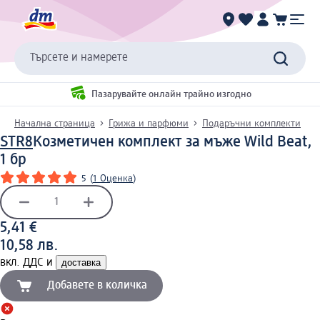
Търсете и намерете
Пазарувайте онлайн трайно изгодно
Начална страница
Грижа и парфюми
Подаръчни комплекти
STR8
Козметичен комплект за мъже Wild Beat,
1 бр
5
(
1 Оценка
)
5,41 €
10,58 лв.
вкл. ДДС и
доставка
Добавете в количка