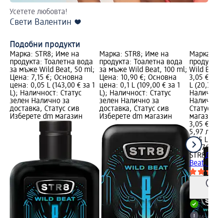
Усетете любовта!
Бъ
Свети Валентин ❤️
Аб
Подобни продукти
Марка: STR8; Име на
Марка: STR8; Име на
Марка: 
продукта: Тоалетна вода
продукта: Тоалетна вода
продукт
за мъже Wild Beat, 50 ml;
за мъже Wild Beat, 100 ml;
Wild Bea
Цена: 7,15 €; Основна
Цена: 10,90 €; Основна
3,05 €; 
цена: 0,05 L (143,00 € за 1
цена: 0,1 L (109,00 € за 1
L (20,33 
L); Наличност: Статус
L); Наличност: Статус
Налично
зелен Налично за
зелен Налично за
Налично
доставка, Статус сив
доставка, Статус сив
Статус 
Изберете dm магазин
Изберете dm магазин
магазин
3,05 €
5,97 лв.
0,15 L (2
(39,76 лв
STR8
Дез
Beat, 15
Налич