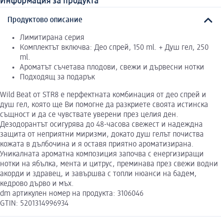
Информация за продукта
Продуктово описание
Лимитирана серия
Комплектът включва: Део спрей, 150 ml. + Душ гел, 250
ml.
Ароматът съчетава плодови, свежи и дървесни нотки
Подходящ за подарък
Wild Beat от STR8 е перфектната комбинация от део спрей и
душ гел, която ще Ви помогне да разкриете своята истинска
същност и да се чувствате уверени през целия ден.
Дезодорантът осигурява до 48-часова свежест и надеждна
защита от неприятни миризми, докато душ гелът почиства
кожата в дълбочина и я оставя приятно ароматизирана.
Уникалната ароматна композиция започва с енергизиращи
нотки на ябълка, мента и цитрус, преминава през свежи водни
акорди и здравец, и завършва с топли нюанси на бадем,
кедрово дърво и мъх.
dm артикулен номер на продукта: 3106046
GTIN: 5201314996934