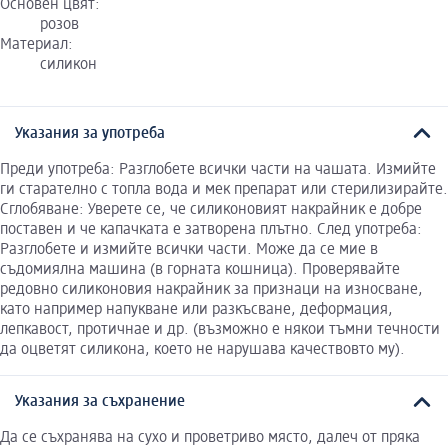
Основен цвят:
розов
Материал:
силикон
Указания за употреба
Преди употреба: Разглобете всички части на чашата. Измийте
ги старателно с топла вода и мек препарат или стерилизирайте.
Сглобяване: Уверете се, че силиконовият накрайник е добре
поставен и че капачката е затворена плътно. След употреба:
Разглобете и измийте всички части. Може да се мие в
съдомиялна машина (в горната кошница). Проверявайте
редовно силиконовия накрайник за признаци на износване,
като например напукване или разкъсване, деформация,
лепкавост, протичнае и др. (възможно е някои тъмни течности
да оцветят силикона, което не нарушава качествовто му).
Указания за съхранение
Да се съхранява на сухо и проветриво място, далеч от пряка