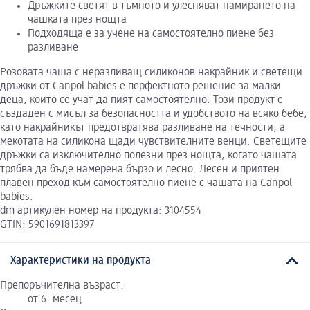
Дръжките светят в тъмното и улесняват намирането на
чашката през нощта
Подходяща е за учене на самостоятелно пиене без
разливане
Розовата чаша с неразливащ силиконов накрайник и светещи
дръжки от Canpol babies е перфектното решение за малки
деца, които се учат да пият самостоятелно. Този продукт е
създаден с мисъл за безопасността и удобството на всяко бебе,
като накрайникът предотвратява разливане на течности, а
мекотата на силикона щади чувствителните венци. Светещите
дръжки са изключително полезни през нощта, когато чашата
трябва да бъде намерена бързо и лесно. Лесен и приятен
плавен преход към самостоятелно пиене с чашата на Canpol
babies.
dm артикулен номер на продукта: 3104554
GTIN: 5901691813397
Характеристики на продукта
Препоръчителна възраст:
от 6. месец