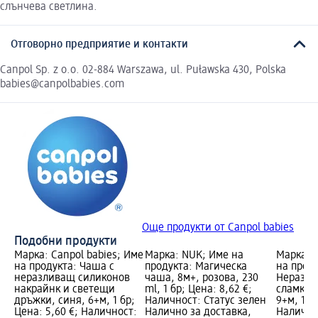
слънчева светлина.
Отговорно предприятие и контакти
Canpol Sp. z o.o. 02-884 Warszawa, ul. Puławska 430, Polska
babies@canpolbabies.com
Още продукти от Canpol babies
Подобни продукти
Марка: Canpol babies; Име
Марка: NUK; Име на
Марка: C
на продукта: Чаша с
продукта: Магическа
на проду
неразливащ силиконов
чаша, 8м+, розова, 230
Неразли
накрайнк и светещи
ml, 1 бр; Цена: 8,62 €;
сламка с
дръжки, синя, 6+м, 1 бр;
Наличност: Статус зелен
9+м, 1 б
Цена: 5,60 €; Наличност:
Налично за доставка,
Налично