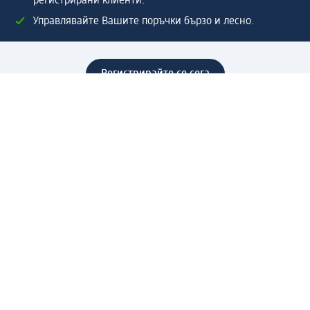
регистрирани клиенти.
Управлявайте Вашите поръчки бързо и лесно.
Регистрирайте се сега
Помощ
Предимства & Услуги
Център за обслужване на клиенти
Доставка & Изпращане
Връщане на стока
За dm концерна
За нас
Нашата отговорност
Работа в dm
Преса
Маршрут до Централен офис
dm Централен склад
Продуктов свят