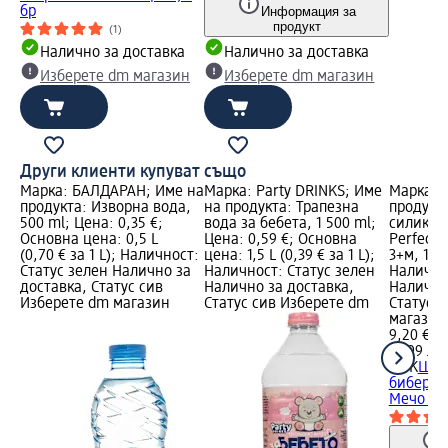
бр
Информация за
продукт
(1)
Налично за доставка
Налично за доставка
Изберете dm магазин
Изберете dm магазин
Други клиенти купуват също
Марка: БАЛДАРАН; Име на
Марка: Party DRINKS; Име
Марка: 
продукта: Изворна вода,
на продукта: Трапезна
продукт
500 ml; Цена: 0,35 €;
вода за бебета, 1 500 ml;
силикон
Основна цена: 0,5 L
Цена: 0,59 €; Основна
Perfect 
(0,70 € за 1 L); Наличност:
цена: 1,5 L (0,39 € за 1 L);
3+м, 1 б
Статус зелен Налично за
Наличност: Статус зелен
Налично
доставка, Статус сив
Налично за доставка,
Налично
Изберете dm магазин
Статус сив Изберете dm
Статус 
магазин
9,20 €
17,99 лв.
NUK
Шиш
биберон 
Мечо Пух