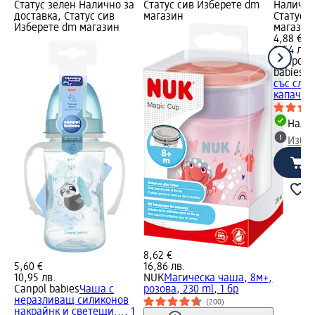
Статус зелен Налично за
Статус сив Изберете dm
Налично
доставка, Статус сив
магазин
Статус 
Изберете dm магазин
магазин
4,88 €
9,54 лв.
Canpol
babies
Н
със слам
капачка,
Налич
Избе
8,62 €
5,60 €
16,86 лв.
10,95 лв.
NUK
Магическа чаша, 8м+,
Canpol babies
Чаша с
розова, 230 ml, 1 бр
неразливащ силиконов
(200)
накрайнк и светещи..., 1