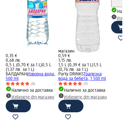
Налич
Избе
магазин
0,35 €
0,59 €
0,68 лв.
1,15 лв.
0,5 L (0,70 € за 1 L)
0,5 L
1,5 L (0,39 € за 1 L)
1,5 L
(1,37 лв. за 1 L)
(0,76 лв. за 1 L)
БАЛДАРАН
Изворна вода,
Party DRINKS
Трапезна
500 ml
вода за бебета, 1 500 ml
(5)
(7)
Налично за доставка
Налично за доставка
Изберете dm магазин
Изберете dm магазин