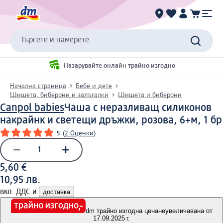
Търсете и намерете
Пазарувайте онлайн трайно изгодно
Начална страница
Бебе и дете
Шишета, биберони и залъгалки
Шишета и биберони
Canpol babies
Чаша с неразливащ силиконов
накрайнк и светещи дръжки, розова, 6+м, 1 бр
5
(
2 Оценки
)
5,60 €
10,95 лв.
вкл. ДДС и
доставка
dm трайно изгодна цена
неувеличавана от
17.09.2025 г.