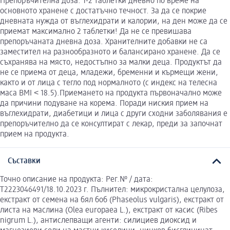
Препоръчителна доза: 1-2 таблетки дневно по време на
основното хранене с достатъчно течност. За да се покрие
дневната нужда от въглехидрати и калории, на ден може да се
приемат максимално 2 таблетки! Да не се превишава
препоръчаната дневна доза. Хранителните добавки не са
заместител на разнообразното и балансирано хранене. Да се
съхранява на място, недостъпно за малки деца. Продуктът да
не се приема от деца, младежи, бременни и кърмещи жени,
както и от лица с тегло под нормалното (с индекс на телесна
маса BMI ˂ 18.5).Приемането на продукта първоначално може
да причини подуване на корема. Поради ниския прием на
въглехидрати, диабетици и лица с други сходни заболявания е
препоръчително да се консултират с лекар, преди за започнат
прием на продукта.
Съставки
Точно описание на продукта: Рег.№ / дата:
T2223046491/18.10.2023 г. Пълнител: микрокристална целулоза,
екстракт от семена на бял боб (Phaseolus vulgaris), екстракт от
листа на маслина (Olea europаеа L.), екстракт от касис (Ribes
nigrum L.), антислепващи агенти: силициев диоксид и