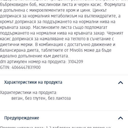
бъбрековиден боб, маслинови листа и черен касис. Формулата
е допълнена с микроелементите хром и цинк. Цинкът
допринася за нормалния метаболизъм на въглехидратите, а
хромът допринася за поддържането на нормални нива на
кръвната захар. Маслиновите листа също подпомагат
поддържането на нормални нива на кръвната захар. Черният
касис допринася за намаляване на теглото в съчетание с
диетични мерки. В комбинация с достатъчно движение и
балансирана диета, таблетките от Mivolis може да бъде
идеално допълнение към диетата.
dm артикулен номер на продукта: 3104209
GTIN: 4066447831900
Характеристики на продукта
Характеристики на продукта:
веган, без глутен, без лактоза
Предупреждение