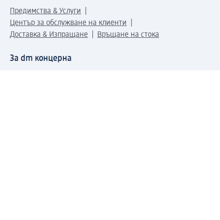
Предимства & Услуги
Център за обслужване на клиенти
Доставка & Изпращане
Връщане на стока
За dm концерна
За нас
Нашата отговорност
Работа в dm
Преса
Маршрут до Централен офис
dm Централен склад
Продуктов свят
dm Свят
Сертификати