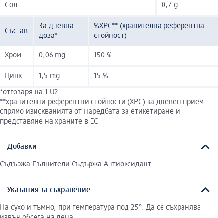
Сол
0,7 g
За дневна
%ХРС** (хранителна референтна
Състав
доза*
стойност)
Хром
0,06 mg
150 %
Цинк
1,5 mg
15 %
*отговаря на 1 U2
**хранителни референтни стойности (ХРС) за дневен прием
спрямо изискванията от Наредбата за етикетиране и
представяне на храните в ЕС
Добавки
Съдържа Пълнители Съдържа Антиоксидант
Указания за съхранение
На сухо и тъмно, при температура под 25°. Да се съхранява
извън обсега на деца.