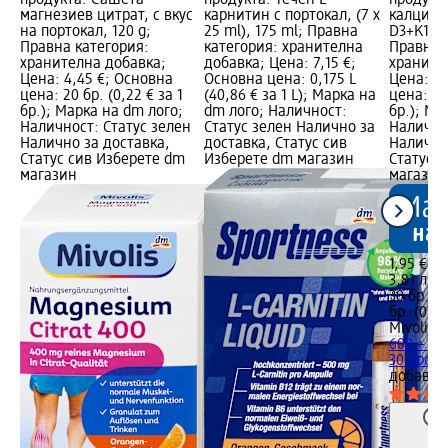
магнезиев цитрат, с вкус
карнитин с портокал, (7 x
калций 
на портокал, 120 g;
25 ml), 175 ml; Правна
D3+K1+K2
Правна категория:
категория: хранителна
Правна 
хранителна добавка;
добавка; Цена: 7,15 €;
храните
Цена: 4,45 €; Основна
Основна цена: 0,175 L
Цена: 1,
цена: 20 бр. (0,22 € за 1
(40,86 € за 1 L); Марка на
цена: 30 
бр.); Марка на dm лого;
dm лого; Наличност:
бр.); Ма
Наличност: Статус зелен
Статус зелен Налично за
Налично
Налично за доставка,
доставка, Статус сив
Налично
Статус сив Изберете dm
Изберете dm магазин
Статус 
магазин
магазин
1,95 €
3,81 лв.
30 бр. (0
бр. (0,14
Mivolis
Т
600 + в
30 броя,
добавка