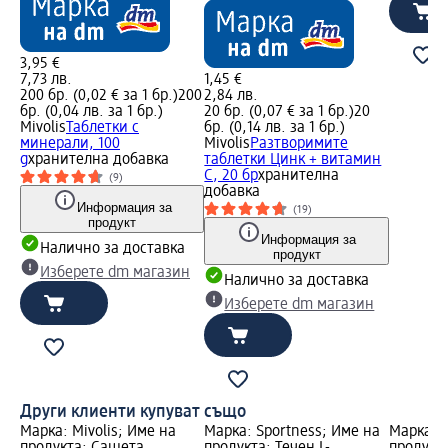
3,95 €
7,73 лв.
1,45 €
200 бр. (0,02 € за 1 бр.)
200
2,84 лв.
бр. (0,04 лв. за 1 бр.)
20 бр. (0,07 € за 1 бр.)
20
Mivolis
Таблетки с
бр. (0,14 лв. за 1 бр.)
минерали, 100
Mivolis
Разтворимите
g
хранителна добавка
таблетки Цинк + витамин
C, 20 бр
хранителна
(9)
добавка
Информация за
(19)
продукт
Информация за
Налично за доставка
продукт
Изберете dm магазин
Налично за доставка
Изберете dm магазин
Други клиенти купуват също
Марка: Mivolis; Име на
Марка: Sportness; Име на
Марка: M
продукта: Сашета
продукта: Течен L-
продукта