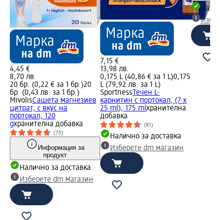
Налич
Избе
7,15 €
4,45 €
13,98 лв.
8,70 лв.
0,175 L (40,86 € за 1 L)
0,175
20 бр. (0,22 € за 1 бр.)
20
L (79,92 лв. за 1 L)
бр. (0,43 лв. за 1 бр.)
Sportness
Течен L-
Mivolis
Сашета магнезиев
карнитин с портокал, (7 x
цитрат, с вкус на
25 ml), 175 ml
хранителна
портокал, 120
добавка
g
хранителна добавка
(81)
(73)
Налично за доставка
Информация за
Изберете dm магазин
продукт
Налично за доставка
Изберете dm магазин