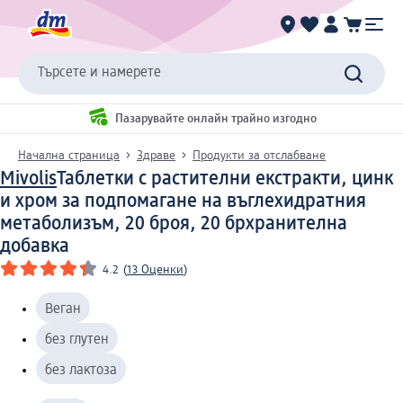
Търсете и намерете
Пазарувайте онлайн трайно изгодно
Начална страница
Здраве
Продукти за отслабване
Mivolis
Таблетки с растителни екстракти, цинк
и хром за подпомагане на въглехидратния
метаболизъм, 20 броя, 20 бр
хранителна
добавка
4.2
(
13 Оценки
)
Веган
без глутен
без лактоза