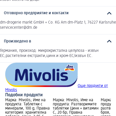
Отговорно предприятие и контакти
dm-drogerie markt GmbH + Co. KG Am dm-Platz 1, 76227 Karlsruhe
servicecenter@dm.de
Произведено в
Германия, произход: микрокристална целулоза - извън
ЕС;растителни екстракти,цинк и хром-ЕС/извън ЕС.
Още продукти от
Mivolis
Подобни продукти
Марка: Mivolis; Име на
Марка: Mivolis; Име на
Марка: M
продукта: Таблетки с
продукта: Разтворимите
продукт
минерали, 100 g; Правна
таблетки Цинк + витамин
разтвор
категория: хранителна
C, 20 бр; Правна
броя, 82