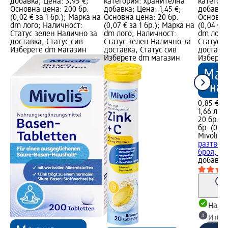
добавка; Цена: 3,95 €;
категория: хранителна
категор
Основна цена: 200 бр.
добавка; Цена: 1,45 €;
добавка;
(0,02 € за 1 бр.); Марка на
Основна цена: 20 бр.
Основна 
dm лого; Наличност:
(0,07 € за 1 бр.); Марка на
(0,04 € 
Статус зелен Налично за
dm лого; Наличност:
dm лого
доставка, Статус сив
Статус зелен Налично за
Статус 
Изберете dm магазин
доставка, Статус сив
доставка
Изберете dm магазин
Изберет
0,85 €
1,66 лв.
20 бр. (0
бр. (0,08
Mivolis
В
разтвор
броя, 82
добавка
Налич
Избе