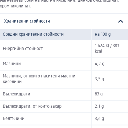
магнезиеви соли на мастни киселини, цинков бисглицинат,
хромпиколинат.
Хранителни стойности
Средни хранителни стойности
на 100 g
1 624 kJ / 383
Енергийна стойност
kcal
Мазнини
4,2 g
Мазнини, от които наситени мастни
3,5 g
киселини
Въглехидрати
83 g
Въглехидрати, от които захар
2,1 g
Белтъчини
3,6 g