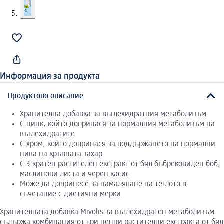
Информация за продукта
Продуктово описание
Хранителна добавка за въглехидратния метаболизъм
С цинк, който допринася за нормалния метаболизъм на
въглехидратите
С хром, който допринася за поддържането на нормални
нива на кръвната захар
С 3-кратен растителен екстракт от бял бъбрековиден боб,
маслинови листа и черен касис
Може да допринесе за намаляване на теглото в
съчетание с диетични мерки
Хранителната добавка Mivolis за въглехидратен метаболизъм
съдържа комбинация от три ценни растителни екстракта от бял