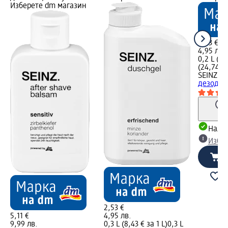
Изберете dm магазин
2,53 €
4,95 лв.
0,2 L (12
(24,74 лв
SEINZ.
О
дезодор
Налич
Избе
2,53 €
5,11 €
4,95 лв.
9,99 лв.
0,3 L (8,43 € за 1 L)
0,3 L