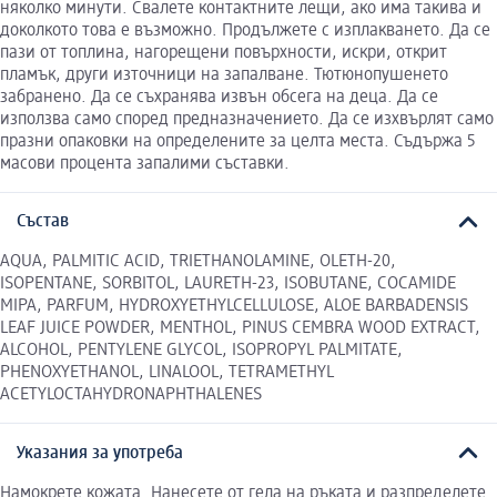
няколко минути. Свалете контактните лещи, ако има такива и
доколкото това е възможно. Продължете с изплакването. Да се
пази от топлина, нагорещени повърхности, искри, открит
пламък, други източници на запалване. Тютюнопушенето
забранено. Да се съхранява извън обсега на деца. Да се
използва само според предназначението. Да се изхвърлят само
празни опаковки на определените за целта места. Съдържа 5
масови процента запалими съставки.
Състав
AQUA, PALMITIC ACID, TRIETHANOLAMINE, OLETH-20,
ISOPENTANE, SORBITOL, LAURETH-23, ISOBUTANE, COCAMIDE
MIPA, PARFUM, HYDROXYETHYLCELLULOSE, ALOE BARBADENSIS
LEAF JUICE POWDER, MENTHOL, PINUS CEMBRA WOOD EXTRACT,
ALCOHOL, PENTYLENE GLYCOL, ISOPROPYL PALMITATE,
PHENOXYETHANOL, LINALOOL, TETRAMETHYL
ACETYLOCTAHYDRONAPHTHALENES
Указания за употреба
Намокрете кожата. Нанесете от гела на ръката и разпределете