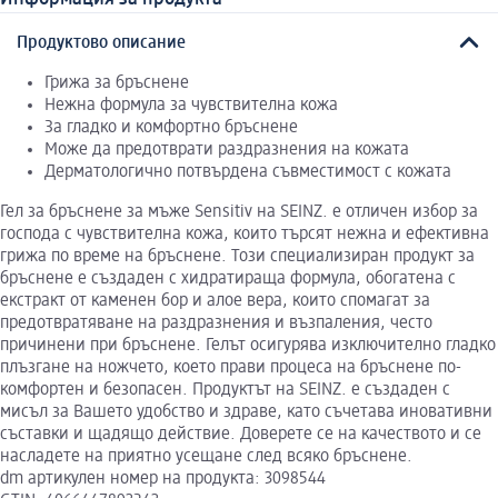
Продуктово описание
Грижа за бръснене
Нежна формула за чувствителна кожа
За гладко и комфортно бръснене
Може да предотврати раздразнения на кожата
Дерматологично потвърдена съвместимост с кожата
Гел за бръснене за мъже Sensitiv на SEINZ. е отличен избор за
господа с чувствителна кожа, които търсят нежна и ефективна
грижа по време на бръснене. Този специализиран продукт за
бръснене е създаден с хидратираща формула, обогатена с
екстракт от каменен бор и алое вера, които спомагат за
предотвратяване на раздразнения и възпаления, често
причинени при бръснене. Гелът осигурява изключително гладко
плъзгане на ножчето, което прави процеса на бръснене по-
комфортен и безопасен. Продуктът на SEINZ. е създаден с
мисъл за Вашето удобство и здраве, като съчетава иновативни
съставки и щадящо действие. Доверете се на качеството и се
насладете на приятно усещане след всяко бръснене.
dm артикулен номер на продукта: 3098544