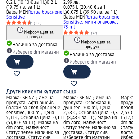
0,2 L (10,10 € за 1 L)
0,2 L
2,99 лв.
(19,75 лв. за 1 L)
0,075 L (20,40 € за 1
Balea MEN
Гел за бръснене
L)
0,075 L (39,90 лв. за 1 L)
Sensitive
Balea MEN
Гел за бръснене
Sensitive, мини опаковка,
(106)
75 ml
Информация за
(37)
продукт
Информация за
Налично за доставка
продукт
Изберете dm магазин
Налично за доставка
Изберете dm магазин
Други клиенти купуват също
Марка: SEINZ.; Име на
Марка: SEINZ.; Име на
Марка: S
продукта: Афтършейв
продукта: Освежаващ
продукт
балсам за след бръснене
душ гел, 300 ml; Цена:
дезодора
sensitive, 100 ml; Цена:
2,53 €; Основна цена: 0,3
2,53 €; 
5,11 €; Основна цена: 0,1 L
L (8,43 € за 1 L); Марка на
L (12,65 
(51,10 € за 1 L); Марка на
dm лого; Наличност:
dm лого
dm лого; Наличност:
Статус зелен Налично за
Статус 
Статус зелен Налично за
доставка, Статус сив
доставка
доставка, Статус сив
Изберете dm магазин
Изберет