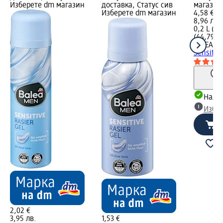
Изберете dm магазин
доставка, Статус сив
магазин
Изберете dm магазин
4,58 €
8,96 лв.
0,2 L (22
(44,79 лв
NIVEA M
Sensitiv
Налич
Избе
2,02 €
3,95 лв.
1,53 €