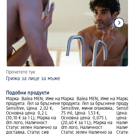
Прочетете тук
Ет
Грижа за лице за мъжe
Пъ
Подобни продукти
Марка: Balea MEN; Име на
Марка: Balea MEN; Име на
Марка: 
продукта: Гел за бръснене
продукта: Гел за бръснене
продукта
Sensitive; Цена: 2,02 €;
Sensitive, мини опаковка,
Sensitiv
Основна цена: 0,2 L
75 ml; Цена: 1,53 €;
Цена: 4,
(10,10 € за 1 L); Марка на
Основна цена: 0,075 L
цена: 0,2
dm лого; Наличност:
(20,40 € за 1 L); Марка на
Налично
Статус зелен Налично за
dm лого; Наличност:
Налично
доставка, Статус сив
Статус зелен Налично за
Статус 