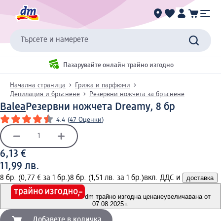
Търсете и намерете
Пазарувайте онлайн трайно изгодно
Начална страница
Грижа и парфюми
Депилация и бръснене
Резервни ножчета за бръснене
Balea
Резервни ножчета Dreamy, 8 бр
4.4
(
47 Оценки
)
6,13 €
11,99 лв.
8 бр. (0,77 € за 1 бр.)
8 бр. (1,51 лв. за 1 бр.)
вкл. ДДС и
доставка
dm трайно изгодна цена
неувеличавана от
07.08.2025 г.
Добавете в количка