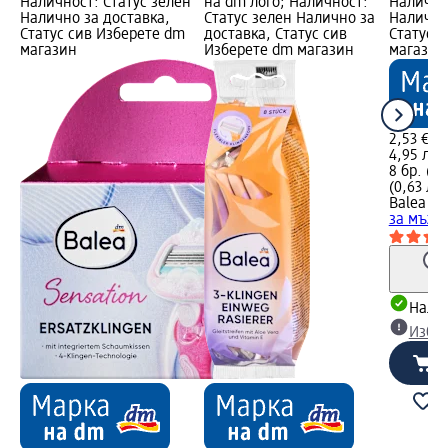
Наличност: Статус зелен
на dm лого; Наличност:
Налично
Налично за доставка,
Статус зелен Налично за
Налично
Статус сив Изберете dm
доставка, Статус сив
Статус 
магазин
Изберете dm магазин
магазин
2,53 €
4,95 лв.
8 бр. (0,
(0,63 лв.
Balea M
за мъже 
Налич
Избе