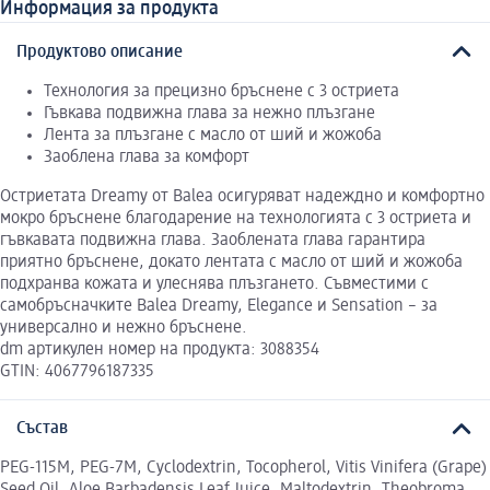
Информация за продукта
Продуктово описание
Технология за прецизно бръснене с 3 остриета
Гъвкава подвижна глава за нежно плъзгане
Лента за плъзгане с масло от ший и жожоба
Заоблена глава за комфорт
Остриетата Dreamy от Balea осигуряват надеждно и комфортно
мокро бръснене благодарение на технологията с 3 остриета и
гъвкавата подвижна глава. Заоблената глава гарантира
приятно бръснене, докато лентата с масло от ший и жожоба
подхранва кожата и улеснява плъзгането. Съвместими с
самобръсначките Balea Dreamy, Elegance и Sensation – за
универсално и нежно бръснене.
dm артикулен номер на продукта: 3088354
GTIN: 4067796187335
Състав
PEG-115M, PEG-7M, Cyclodextrin, Tocopherol, Vitis Vinifera (Grape)