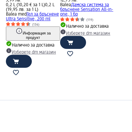
3,99 лв.
12,75 лв.
0,2 L (10,20 € за 1 L)
0,2 L
Balea
Дамска система за
(19,95 лв. за 1 L)
бръснене Sensation All-in-
Balea med
Гел за бръснене
one, 1 бр
Ultra Sensitive, 200 ml
(119)
(136)
Налично за доставка
Информация за
Изберете dm магазин
продукт
Налично за доставка
Изберете dm магазин