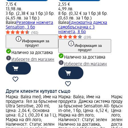
7,15 €
2,55 €
13,98 лв.
4,99 лв.
3 бр. (2,38 € за 1 бр.)
3 бр.
8 бр. (0,32 € за 1 бр.)
8 бр.
(4,65 лв. за 1 бр.)
(0,63 лв. за 1 бр.)
Balea
Резервни ножчета
Balea
Еднократна дамска
Sensation, 3 бр
самобръсначка с 3
ножчета, 8 бр
(102)
(220)
Информация за
продукт
Информация за
продукт
Налично за доставка
Налично за доставка
Изберете dm магазин
Изберете dm магазин
Други клиенти купуват също
Марка: Balea med; Име на
Марка: Balea; Име на
Марка: B
продукта: Гел за бръснене
продукта: Дамска система
продукта
Ultra Sensitive, 200 ml;
за бръснене Sensation All-
бръснене
Цена: 2,04 €; Основна
in-one, 1 бр; Цена: 6,52 €;
Цена: 6,
цена: 0,2 L (10,20 € за 1 L);
Марка на dm лого;
лого; На
Марка на dm лого;
Наличност: Статус зелен
зелен Н
Наличност: Статус зелен
Налично за доставка,
доставка