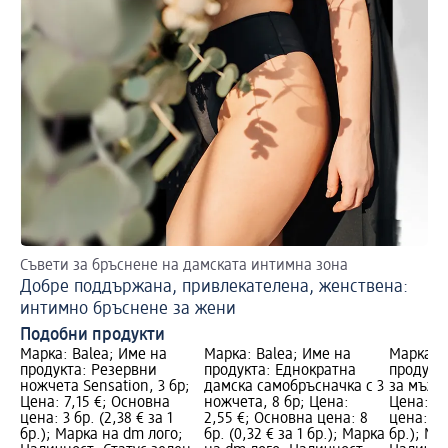
Съвети за бръснене на дамската интимна зона
Добре поддържана, привлекателена, женствена:
интимно бръснене за жени
Подобни продукти
Марка: Balea; Име на
Марка: Balea; Име на
Марка: 
продукта: Резервни
продукта: Еднократна
продукт
ножчета Sensation, 3 бр;
дамска самобръсначка с 3
за мъже 
Цена: 7,15 €; Основна
ножчета, 8 бр; Цена:
Цена: 2,
цена: 3 бр. (2,38 € за 1
2,55 €; Основна цена: 8
цена: 8 б
бр.); Марка на dm лого;
бр. (0,32 € за 1 бр.); Марка
бр.); Ма