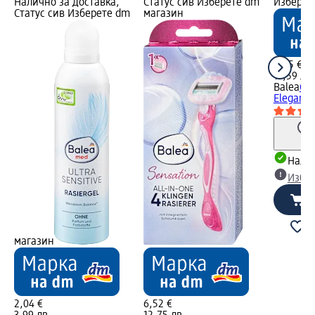
Налично за доставка,
Статус сив Изберете dm
Изберет
Статус сив Изберете dm
магазин
6,95 €
13,59 лв.
Balea
Си
Elegance
Налич
Избе
магазин
2,04 €
6,52 €