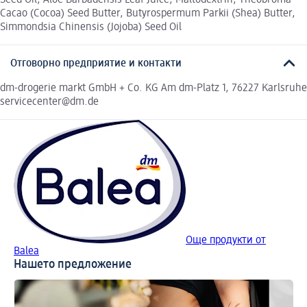
Seed Oil, Aloe Barbadensis Leaf Juice, Maltodextrin, Theobroma
Cacao (Cocoa) Seed Butter, Butyrospermum Parkii (Shea) Butter,
Simmondsia Chinensis (Jojoba) Seed Oil
Отговорно предприятие и контакти
dm-drogerie markt GmbH + Co. KG Am dm-Platz 1, 76227 Karlsruhe
servicecenter@dm.de
Още продукти от
Balea
Нашето предложение