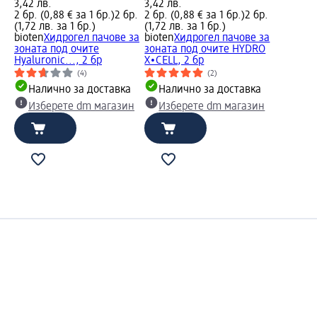
3,42 лв.
3,42 лв.
2 бр. (0,88 € за 1 бр.)
2 бр.
2 бр. (0,88 € за 1 бр.)
2 бр.
(1,72 лв. за 1 бр.)
(1,72 лв. за 1 бр.)
bioten
Хидрогел пачове за
bioten
Хидрогел пачове за
зоната под очите
зоната под очите HYDRO
Hyaluronic..., 2 бр
X∙CELL, 2 бр
(4)
(2)
Налично за доставка
Налично за доставка
Изберете dm магазин
Изберете dm магазин