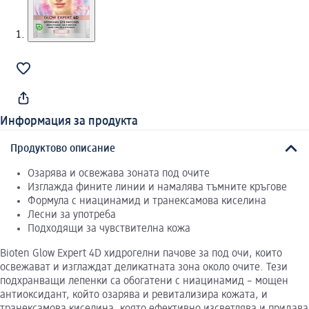
Информация за продукта
Продуктово описание
Озарява и освежава зоната под очите
Изглажда фините линии и намалява тъмните кръгове
Формула с ниацинамид и транексамова киселина
Лесни за употреба
Подходящи за чувствителна кожа
Bioten Glow Expert 4D хидрогелни пачове за под очи, които
освежават и изглаждат деликатната зона около очите. Тези
подхранващи лепенки са обогатени с ниацинамид – мощен
антиоксидант, който озарява и ревитализира кожата, и
транексамова киселина, която ефективно изсветлява и придава