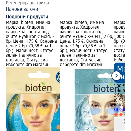
Регенерираща грижа
За
Пачове за очи
Бр
Подобни продукти
Марка: bioten; Име на
Марка: bioten; Име на
Марка: B
продукта: Хидрогел
продукта: Хидрогел
продукт
пачове за зоната под
пачове за зоната под
пачове з
очите Hyaluronic Gold, 2
очите HYDRO X∙CELL, 2 бр;
1,00 €; 
бр; Цена: 1,75 €; Основна
Цена: 1,75 €; Основна
бр. (0,50
цена: 2 бр. (0,88 € за 1
цена: 2 бр. (0,88 € за 1
на dm л
бр.); Наличност: Статус
бр.); Наличност: Статус
Статус 
зелен Налично за
зелен Налично за
доставка
доставка, Статус сив
доставка, Статус сив
Изберет
Изберете dm магазин
Изберете dm магазин
1,00 €
1,96 лв.
2 бр. (0,
(0,98 лв.
Balea
Хи
за очи, 