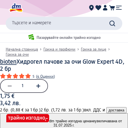
Търсете и намерете
Пазарувайте онлайн трайно изгодно
Начална страница
Грижа и парфюми
Грижа за лице
Грижа за очи
bioten
Хидрогел пачове за очи Glow Expert 4D,
2 бр
5
(
4 Оценки
)
1,75 €
3,42 лв.
2 бр. (0,88 € за 1 бр.)
2 бр. (1,72 лв. за 1 бр.)
вкл. ДДС и
доставка
dm трайно изгодна цена
неувеличавана от
31.07.2025 г.