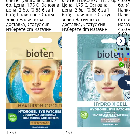
очите Hyaluronic Gold, 2
очите HYDRO X∙CELL, 2 бр;
4,60 €; 
бр; Цена: 1,75 €; Основна
Цена: 1,75 €; Основна
бр. (4,60
цена: 2 бр. (0,88 € за 1
цена: 2 бр. (0,88 € за 1
Налично
бр.); Наличност: Статус
бр.); Наличност: Статус
Налично
зелен Налично за
зелен Налично за
Статус 
доставка, Статус сив
доставка, Статус сив
магазин
Изберете dm магазин
Изберете dm магазин
4,60 €
9,00 лв.
1 бр. (4,
(9,00 лв.
medicub
Collagen
Налич
Избе
1,75 €
1,75 €