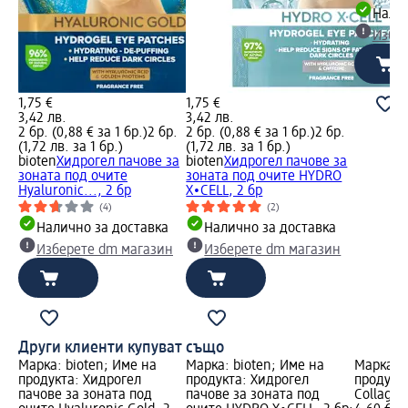
Налич
Избе
1,75 €
1,75 €
3,42 лв.
3,42 лв.
2 бр. (0,88 € за 1 бр.)
2 бр.
2 бр. (0,88 € за 1 бр.)
2 бр.
(1,72 лв. за 1 бр.)
(1,72 лв. за 1 бр.)
bioten
Хидрогел пачове за
bioten
Хидрогел пачове за
зоната под очите
зоната под очите HYDRO
Hyaluronic..., 2 бр
X∙CELL, 2 бр
(4)
(2)
Налично за доставка
Налично за доставка
Изберете dm магазин
Изберете dm магазин
Други клиенти купуват също
Марка: bioten; Име на
Марка: bioten; Име на
Марка: 
продукта: Хидрогел
продукта: Хидрогел
продукта
пачове за зоната под
пачове за зоната под
Collagen