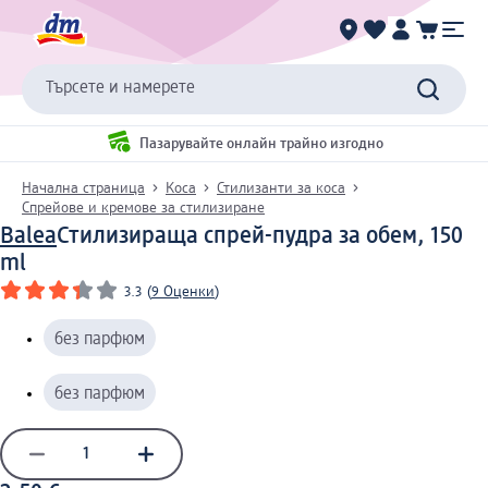
Търсете и намерете
Пазарувайте онлайн трайно изгодно
Начална страница
Коса
Стилизанти за коса
Спрейове и кремове за стилизиране
Balea
Стилизираща спрей-пудра за обем, 150
ml
3.3
(
9 Оценки
)
без парфюм
без парфюм