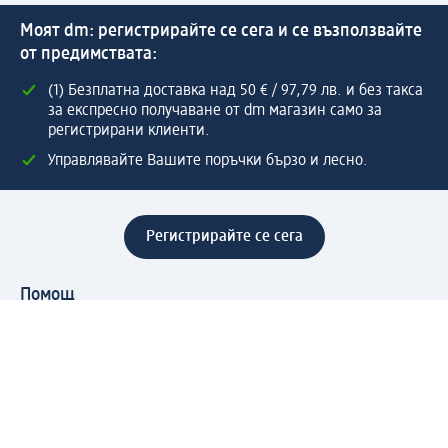
Моят dm: регистрирайте се сега и се възползвайте
от предимствата:
(1) Безплатна доставка над 50 € / 97,79 лв. и без такса
за експресно получаване от dm магазин само за
регистрирани клиенти.
Управлявайте Вашите поръчки бързо и лесно.
Регистрирайте се сега
Помощ
Предимства & Услуги
Център за обслужване на клиенти
Доставка & Изпращане
Връщане на стока
За dm концерна