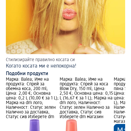
Стилизирайте правилно косата си
Когато косата ми е непокорна!
Подобни продукти
Марка: Balea; Име на
Марка: Balea; Име на
Марка: B
продукта: Спрей за
продукта: Спрей за коса
продукт
обемна коса, 200 ml;
Blow Dry, 150 ml; Цена:
пяна Sen
Цена: 2,00 €; Основна
2,50 €; Основна цена: 0,15
Цена: 1,
цена: 0,2 L (10,00 € за 1 L);
L (16,67 € за 1 L); Марка на
цена: 0,1
Марка на dm лого;
dm лого; Наличност:
L); Марк
Наличност: Статус зелен
Статус зелен Налично за
Налично
Налично за доставка,
доставка, Статус сив
Налично
Статус сив Изберете dm
Изберете dm магазин
Статус 
магазин