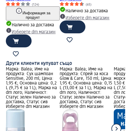
(124)
(65)
Налично за доставка
Информация за
продукт
Изберете dm магазин
Налично за доставка
Изберете dm магазин
Други клиенти купуват също
Марка: Balea; Име на
Марка: Balea; Име на
Марка: B
продукта: Сух шампоан
продукта: Спрей за коса
продукта
Sensitive, 200 ml; Цена:
Glow & Care, 150 ml; Цена:
морска с
1,95 €; Основна цена: 0,2
1,95 €; Основна цена: 0,15
1,50 €; 
L (9,75 € за 1 L); Марка на
L (13,00 € за 1 L); Марка на
L (7,50 €
dm лого; Наличност:
dm лого; Наличност:
dm лого
Статус зелен Налично за
Статус зелен Налично за
Статус 
доставка, Статус сив
доставка, Статус сив
доставка
Изберете dm магазин
Изберете dm магазин
Изберет