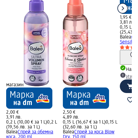
1,95 €
3,81 лв.
0,15 L (1
(25,43 лв
Balea
Су
Sensitiv
Налич
Избе
магазин
2,00 €
2,50 €
3,91 лв.
4,89 лв.
0,2 L (10,00 € за 1 L)
0,2 L
0,15 L (16,67 € за 1 L)
0,15 L
(19,56 лв. за 1 L)
(32,60 лв. за 1 L)
Balea
Спрей за обемна
Balea
Спрей за коса Blow
коса, 200 ml
Dry, 150 ml