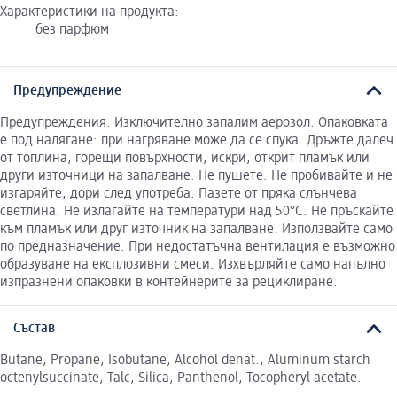
Характеристики на продукта:
без парфюм
Предупреждение
Предупреждения: Изключително запалим аерозол. Опаковката
е под налягане: при нагряване може да се спука. Дръжте далеч
от топлина, горещи повърхности, искри, открит пламък или
други източници на запалване. Не пушете. Не пробивайте и не
изгаряйте, дори след употреба. Пазете от пряка слънчева
светлина. Не излагайте на температури над 50°C. Не пръскайте
към пламък или друг източник на запалване. Използвайте само
по предназначение. При недостатъчна вентилация е възможно
образуване на експлозивни смеси. Изхвърляйте само напълно
изпразнени опаковки в контейнерите за рециклиране.
Състав
Butane, Propane, Isobutane, Alcohol denat., Aluminum starch
octenylsuccinate, Talc, Silica, Panthenol, Tocopheryl acetate.