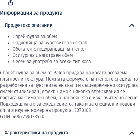
Информация за продукта
Продуктово описание
Спрей-пудра за обем
Подходяща за чувствителен скалп
Обогатен с подхранващ пантенол
Осигурява дълготраен обем
Лесен за употреба за всеки тип коса
Спреят-пудра за обем от Balea придава на косата осезаема
плътност и текстура. Нежната формула с пантенол е специално
разработена за чувствителен скалп и същевременно осигурява
силен стилизиращ ефект. Само с няколко впръсквания се
постига максимален обем, а нанасянето е изключително лесно.
Подходящ както за ежедневието, така и за специални поводи.
dm артикулен номер на продукта: 3070168
GTIN: 4067796173550
Характеристики на продукта