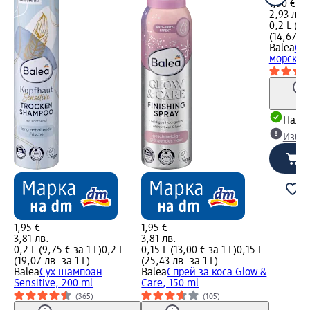
1,50 €
2,93 лв.
0,2 L (7,
(14,67 лв
Balea
Спр
морска с
Налич
Избе
1,95 €
1,95 €
3,81 лв.
3,81 лв.
0,2 L (9,75 € за 1 L)
0,2 L
0,15 L (13,00 € за 1 L)
0,15 L
(19,07 лв. за 1 L)
(25,43 лв. за 1 L)
Balea
Сух шампоан
Balea
Спрей за коса Glow &
Sensitive, 200 ml
Care, 150 ml
(365)
(105)