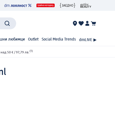
шни любимци
Outlet
Social Media Trends
dmLIVE ▶
(1)
ад 50 € / 97,79 лв.
ml