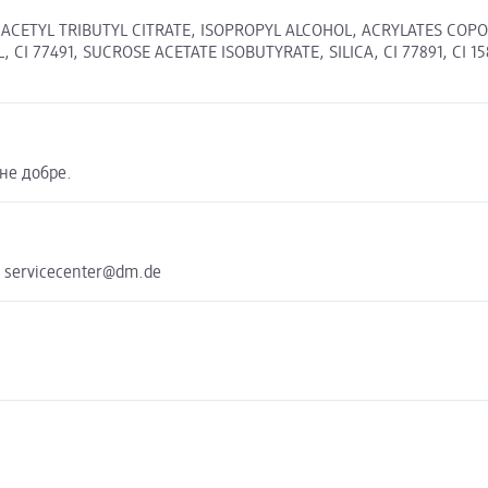
, ACETYL TRIBUTYL CITRATE, ISOPROPYL ALCOHOL, ACRYLATES CO
I 77491, SUCROSE ACETATE ISOBUTYRATE, SILICA, CI 77891, CI 15
не добре.
e servicecenter@dm.de