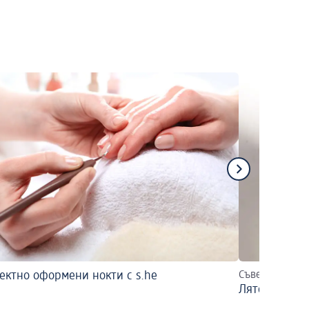
ктно оформени нокти с s.he
Съвети за по-
Лято, слънце