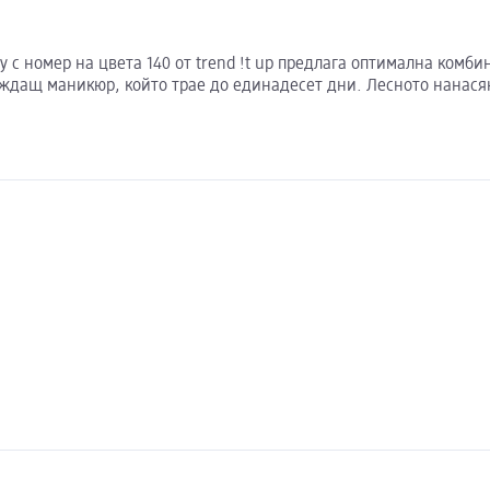
tay с номер на цвета 140 от trend !t up предлага оптимална ком
леждащ маникюр, който трае до единадесет дни. Лесното нанася