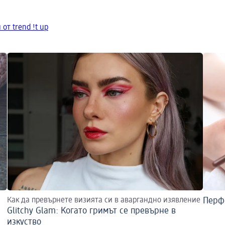
от trend !t up
Как да превърнете визията си в аваргандно изявление
Перфе
Glitchy Glam: Когато гримът се превърне в
изкуство