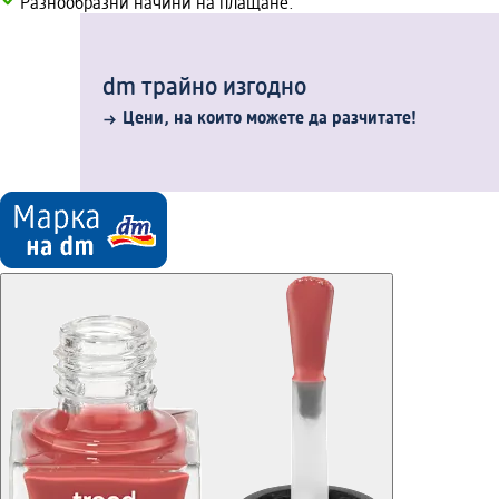
Разнообразни начини на плащане.
dm трайно изгодно
Цени, на които можете да разчитате!