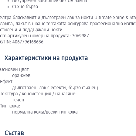
Безупречен завършек без UV лампа
Съхне бързо
Ултра бляскавият и дълготраен лак за нокти Ultimate Shine & S
лампа, лакът в нюанс terrakotta осигурява професионално изг
стилени и поддържани нокти.
dm артикулен номер на продукта: 3069987
GTIN: 4067796168686
Характеристики на продукта
Основен цвят:
оранжев
Ефект:
дълготраен, лак с ефекти, бързо съхнещ
Текстура / консистенция / нанасяне:
течен
Тип кожа:
нормална кожа/всеки тип кожа
Състав