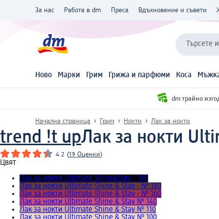
За нас
Работа в dm
Преса
Вдъхновение и съвети
Търсете 
Ново
Марки
Грим
Грижа и парфюми
Коса
Мъжка
dm трайно изго
Начална страница
Грим
Нокти
Лак за нокти
trend !t up
Лак за нокти Ulti
4.2
(
19 Оценки
)
Цвят
Лак за нокти Ultimate Shine&Stay - 190
Лак за нокти Ultimate Shine & Stay - № 180
Лак за нокти Ultimate Shine & Stay - № 160
Лак за нокти Ultimate Shine & Stay № 140
Лак за нокти Ultimate Shine & Stay № 110
Лак за нокти Ultimate Shine & Stay № 100