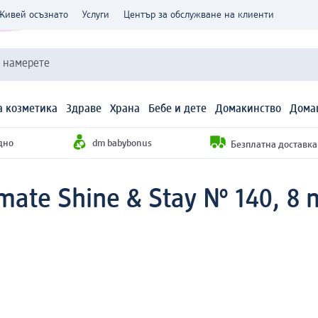
Живей осъзнато
Услуги
Център за обслужване на клиенти
и намерете
 козметика
Здраве
Храна
Бебе и дете
Домакинство
Дома
дно
dm babybonus
Безплатна доставка н
mate Shine & Stay № 140, 8 