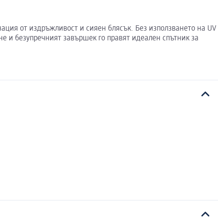
бинация от издръжливост и сияен блясък. Без използването на UV
не и безупречният завършек го правят идеален спътник за