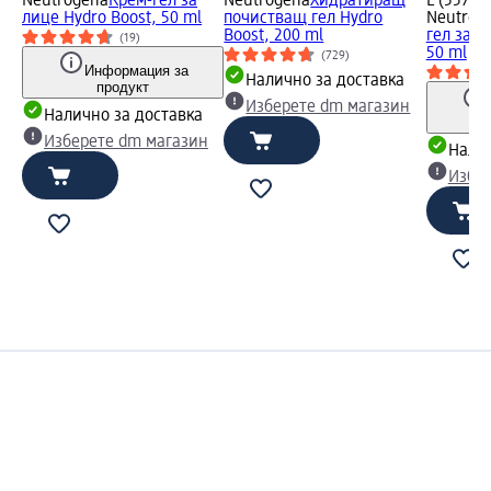
Neutrogena
Крем-гел за
Neutrogena
Хидратиращ
L (557,41
лице Hydro Boost, 50 ml
почистващ гел Hydro
Neutrog
Boost, 200 ml
гел за л
(19)
50 ml
(729)
Информация за
Налично за доставка
продукт
Изберете dm магазин
Налично за доставка
Изберете dm магазин
Налич
Избе