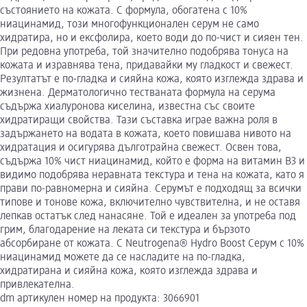
състоянието на кожата. С формула, обогатена с 10%
ниацинамид, този многофункционален серум не само
хидратира, но и ексфолира, което води до по-чист и сияен тен.
При редовна употреба, той значително подобрява тонуса на
кожата и изравнява тена, придавайки му гладкост и свежест.
Резултатът е по-гладка и сияйна кожа, която изглежда здрава и
жизнена. Дерматологично тестваната формула на серума
съдържа хиалуронова киселина, известна със своите
хидратиращи свойства. Тази съставка играе важна роля в
задържането на водата в кожата, което повишава нивото на
хидратация и осигурява дълготрайна свежест. Освен това,
съдържа 10% чист ниацинамид, който е форма на витамин B3 и
видимо подобрява неравната текстура и тена на кожата, като я
прави по-равномерна и сияйна. Серумът е подходящ за всички
типове и тонове кожа, включително чувствителна, и не оставя
лепкав остатък след нанасяне. Той е идеален за употреба под
грим, благодарение на леката си текстура и бързото
абсорбиране от кожата. С Neutrogena® Hydro Boost Серум с 10%
ниацинамид можете да се насладите на по-гладка,
хидратирана и сияйна кожа, която изглежда здрава и
привлекателна.
dm артикулен номер на продукта: 3066901