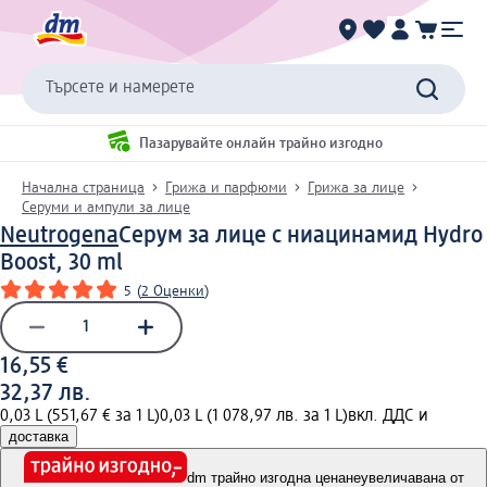
Търсете и намерете
Пазарувайте онлайн трайно изгодно
Начална страница
Грижа и парфюми
Грижа за лице
Серуми и ампули за лице
Neutrogena
Серум за лице с ниацинамид Hydro
Boost, 30 ml
5
(
2 Оценки
)
16,55 €
32,37 лв.
0,03 L (551,67 € за 1 L)
0,03 L (1 078,97 лв. за 1 L)
вкл. ДДС и
доставка
dm трайно изгодна цена
неувеличавана от