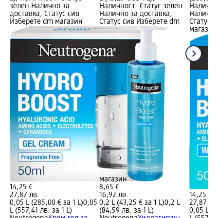
зелен Налично за
Наличност: Статус зелен
Налично
доставка, Статус сив
Налично за доставка,
Налично
Изберете dm магазин
Статус сив Изберете dm
Статус 
магазин
магазин
14,25 €
8,65 €
27,87 лв.
16,92 лв.
14,25 €
0,05 L (285,00 € за 1 L)
0,05
0,2 L (43,25 € за 1 L)
0,2 L
27,87 лв
L (557,41 лв. за 1 L)
(84,59 лв. за 1 L)
0,05 L (2