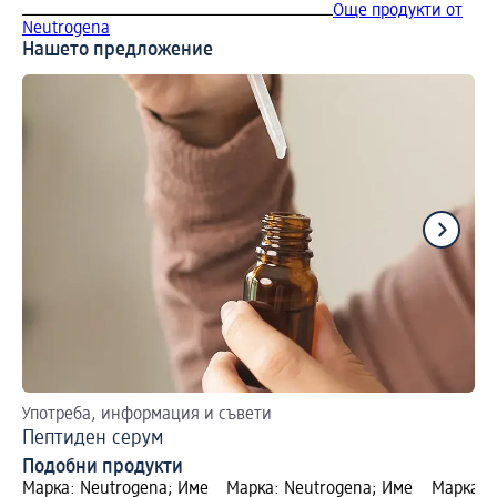
Още продукти от
Neutrogena
Нашето предложение
Употреба, информация и съвети
Бъ
Пептиден серум
Хи
Подобни продукти
Марка: Neutrogena; Име
Марка: Neutrogena; Име
Марка: 