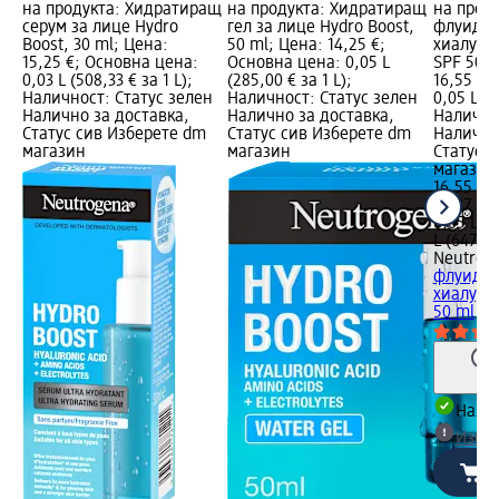
на продукта: Хидратиращ
на продукта: Хидратиращ
на прод
серум за лице Hydro
гел за лице Hydro Boost,
флуид з
Boost, 30 ml; Цена:
50 ml; Цена: 14,25 €;
хиалуро
15,25 €; Основна цена:
Основна цена: 0,05 L
SPF 50, 
0,03 L (508,33 € за 1 L);
(285,00 € за 1 L);
16,55 €;
Наличност: Статус зелен
Наличност: Статус зелен
0,05 L (3
Налично за доставка,
Налично за доставка,
Налично
Статус сив Изберете dm
Статус сив Изберете dm
Налично
магазин
магазин
Статус 
магазин
16,55 €
32,37 лв
0,05 L (3
L (647,38
Neutrog
флуид з
хиалурон
50 ml
Налич
Избе