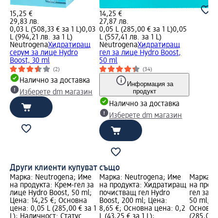
15,25 €
14,25 €
29,83 лв.
27,87 лв.
0,03 L (508,33 € за 1 L)
0,03
0,05 L (285,00 € за 1 L)
0,05
L (994,21 лв. за 1 L)
L (557,41 лв. за 1 L)
Neutrogena
Хидратиращ
Neutrogena
Хидратиращ
серум за лице Hydro
гел за лице Hydro Boost,
Boost, 30 ml
50 ml
(2)
(34)
Налично за доставка
Информация за
продукт
Изберете dm магазин
Налично за доставка
Изберете dm магазин
Други клиенти купуват също
Марка: Neutrogena; Име
Марка: Neutrogena; Име
Марка: 
на продукта: Крем-гел за
на продукта: Хидратиращ
на прод
лице Hydro Boost, 50 ml;
почистващ гел Hydro
гел за л
Цена: 14,25 €; Основна
Boost, 200 ml; Цена:
50 ml; Ц
цена: 0,05 L (285,00 € за 1
8,65 €; Основна цена: 0,2
Основна 
L); Наличност: Статус
L (43,25 € за 1 L);
(285,00 €