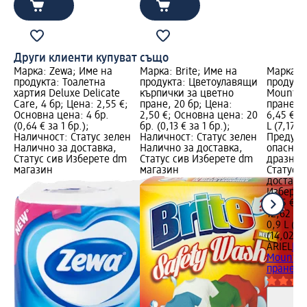
Други клиенти купуват също
Марка: Zewa; Име на
Марка: Brite; Име на
Марка: A
продукта: Тоалетна
продукта: Цветоулавящи
продукта
хартия Deluxe Delicate
кърпички за цветно
Mountain
Care, 4 бр; Цена: 2,55 €;
пране, 20 бр; Цена:
пранета,
Основна цена: 4 бр.
2,50 €; Основна цена: 20
6,45 €; 
(0,64 € за 1 бр.);
бр. (0,13 € за 1 бр.);
L (7,17 € 
Наличност: Статус зелен
Наличност: Статус зелен
Предупр
Налично за доставка,
Налично за доставка,
опаснос
Статус сив Изберете dm
Статус сив Изберете dm
дразнен
магазин
магазин
Статус 
доставка
Изберет
6,45 €
12,62 лв
0,9 L (7,1
(14,02 лв
ARIEL
Гел
Mountain
пранета,