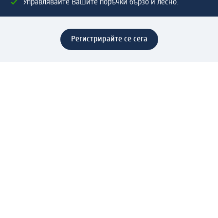
Управлявайте Вашите поръчки бързо и лесно.
Регистрирайте се сега
Помощ
Предимства & Услуги
Център за обслужване на клиенти
Доставка & Изпращане
Връщане на стока
За dm концерна
За нас
Нашата отговорност
Работа в dm
Преса
Маршрут до Централен офис
dm Централен склад
Продуктов свят
dm Свят