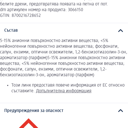
белите дрехи, предотвратява появата на петна от пот.
dm артикулен номер на продукта: 3066150
GTIN: 8700216728652
Състав
5-15% анионни повърхоностно активни вещества; <5%
нейоногенни повърхностно активни вещества; фосфонати,
сапун, ензими, оптични освежители, 1,2-бензизотиазолин-3-он,
ароматизатор (парфюм)5-15% анионни повърхоностно активни
вещества; <5% нейоногенни повърхностно активни вещества;
фосфонати, сапун, ензими, оптични освежители, 1,2-
бензизотиазолин-3-он, ароматизатор (парфюм)
Този линк предоставя повече информация от ЕС относно
съставките.
Допълнителна информация
Предупреждения за опасност