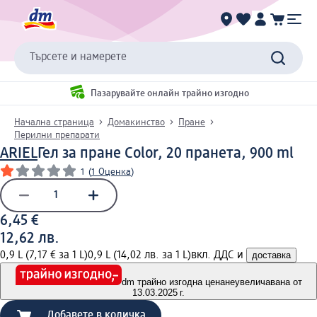
Търсете и намерете
Пазарувайте онлайн трайно изгодно
Начална страница
Домакинство
Пране
Перилни препарати
ARIEL
Гел за пране Color, 20 пранета, 900 ml
1
(
1 Оценка
)
6,45 €
12,62 лв.
0,9 L (7,17 € за 1 L)
0,9 L (14,02 лв. за 1 L)
вкл. ДДС и
доставка
dm трайно изгодна цена
неувеличавана от
13.03.2025 г.
Добавете в количка