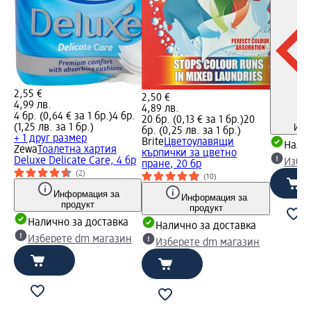
2,55 €
2,50 €
4,99 лв.
4,89 лв.
4 бр. (0,64 € за 1 бр.)
4 бр.
20 бр. (0,13 € за 1 бр.)
20
(1,25 лв. за 1 бр.)
Инф
бр. (0,25 лв. за 1 бр.)
+ 1 друг размер
Brite
Цветоулавящи
Налич
Zewa
Тоалетна хартия
кърпички за цветно
Deluxe Delicate Care, 4 бр
Избе
пране, 20 бр
(2)
(10)
Информация за
Информация за
продукт
продукт
Налично за доставка
Налично за доставка
Изберете dm магазин
Изберете dm магазин