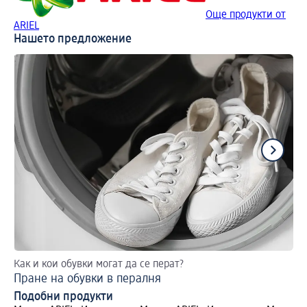
Още продукти от
ARIEL
Нашето предложение
Как и кои обувки могат да се перат?
Ръ
Пране на обувки в пералня
На
Подобни продукти