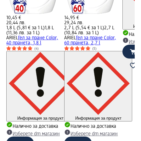
10,45 €
14,95 €
20,44 лв.
29,24 лв.
Инф
1,8 L (5,81 € за 1 L)
1,8 L
2,7 L (5,54 € за 1 L)
2,7 L
(11,36 лв. за 1 L)
(10,84 лв. за 1 L)
Налич
ARIEL
Гел за пране Color,
ARIEL
Гел за пране Color,
Избе
40 пранета, 1,8 l
60 пранета, 2,7 l
(4)
(5)
Информация за продукт
Информация за продукт
Налично за доставка
Налично за доставка
Изберете dm магазин
Изберете dm магазин