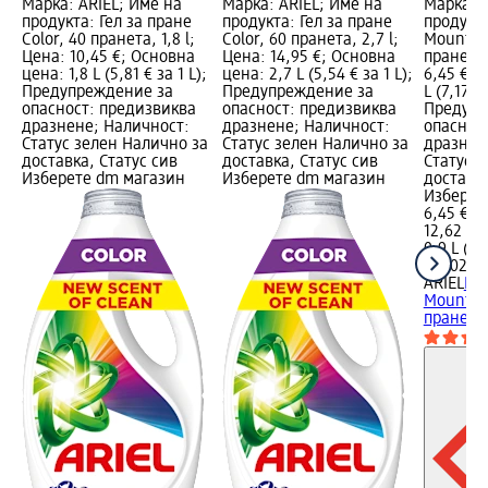
Марка: ARIEL; Име на
Марка: ARIEL; Име на
Марка: A
продукта: Гел за пране
продукта: Гел за пране
продукта
Color, 40 пранета, 1,8 l;
Color, 60 пранета, 2,7 l;
Mountain
Цена: 10,45 €; Основна
Цена: 14,95 €; Основна
пранета,
цена: 1,8 L (5,81 € за 1 L);
цена: 2,7 L (5,54 € за 1 L);
6,45 €; 
Предупреждение за
Предупреждение за
L (7,17 € 
опасност: предизвиква
опасност: предизвиква
Предупр
дразнене; Наличност:
дразнене; Наличност:
опаснос
Статус зелен Налично за
Статус зелен Налично за
дразнен
доставка, Статус сив
доставка, Статус сив
Статус 
Изберете dm магазин
Изберете dm магазин
доставка
Изберет
6,45 €
12,62 лв
0,9 L (7,1
(14,02 лв
ARIEL
Гел
Mountain
пранета,