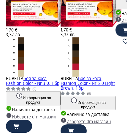
Налич
Избе
1,70 €
1,70 €
3,32 лв.
3,32 лв.
RUBELLA
Боя за коса
RUBELLA
Боя за коса
Fashion Color - Nr.3.0, 1 бр
Fashion Color - Nr.5.0 Light
Brown, 1 бр
(0)
(0)
Информация за
продукт
Информация за
продукт
Налично за доставка
Налично за доставка
Изберете dm магазин
Изберете dm магазин