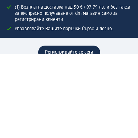
(1) Безплатна доставка над 50 € / 97,79 лв. и без такса
за експресно получаване от dm магазин само за
регистрирани клиенти.
Управлявайте Вашите поръчки бързо и лесно.
Регистрирайте се сега
Помощ
Предимства & Услуги
Център за обслужване на клиенти
Доставка & Изпращане
Връщане на стока
За dm концерна
За нас
Нашата отговорност
Работа в dm
Преса
Маршрут до Централен офис
dm Централен склад