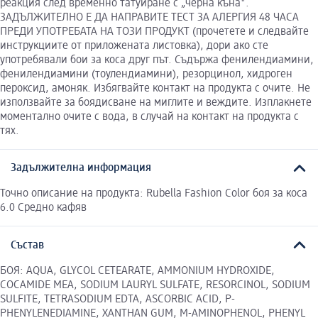
реакция след временно татуиране с „черна къна".
ЗАДЪЛЖИТЕЛНО Е ДА НАПРАВИТЕ ТЕСТ ЗА АЛЕРГИЯ 48 ЧАСА
ПРЕДИ УПОТРЕБАТА НА ТОЗИ ПРОДУКТ (прочетете и следвайте
инструкциите от приложената листовка), дори ако сте
употребявали бои за коса друг път. Съдържа фенилендиамини,
фенилендиамини (тоулендиамини), резорцинол, хидроген
пероксид, амоняк. Избягвайте контакт на продукта с очите. Не
използвайте за боядисване на миглите и веждите. Изплакнете
моментално очите с вода, в случай на контакт на продукта с
тях.
Задължителна информация
Точно описание на продукта: Rubella Fashion Color боя за коса
6.0 Средно кафяв
Състав
БОЯ: AQUA, GLYCOL CETEARATE, AMMONIUM HYDROXIDE,
COCAMIDE MEA, SODIUM LAURYL SULFATE, RESORCINOL, SODIUM
SULFITE, TETRASODIUM EDTA, ASCORBIC ACID, P-
PHENYLENEDIAMINE, XANTHAN GUM, M-AMINOPHENOL, PHENYL