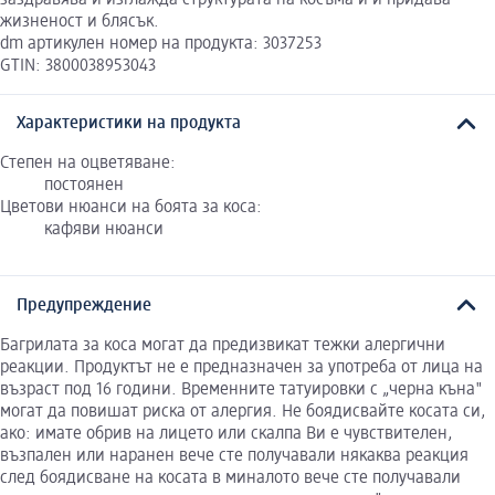
жизненост и блясък.
dm артикулен номер на продукта: 3037253
GTIN: 3800038953043
Характеристики на продукта
Степен на оцветяване:
постоянен
Цветови нюанси на боята за коса:
кафяви нюанси
Предупреждение
Багрилата за коса могат да предизвикат тежки алергични
реакции. Продуктът не е предназначен за употреба от лица на
възраст под 16 години. Временните татуировки с „черна къна"
могат да повишат риска от алергия. Не боядисвайте косата си,
ако: имате обрив на лицето или скалпа Ви е чувствителен,
възпален или наранен вече сте получавали някаква реакция
след боядисване на косата в миналото вече сте получавали