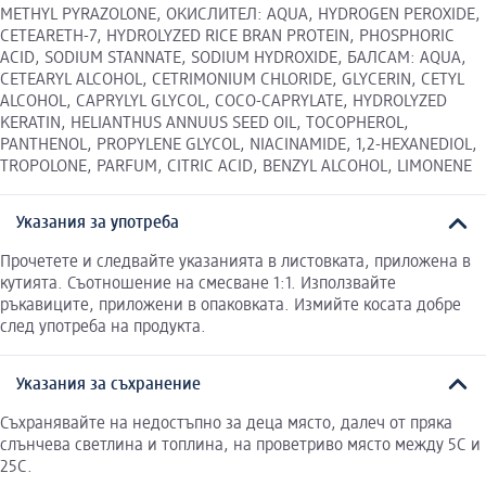
METHYL PYRAZOLONE, ОКИСЛИТЕЛ: AQUA, HYDROGEN PEROXIDE,
CETEARETH-7, HYDROLYZED RICE BRAN PROTEIN, PHOSPHORIC
ACID, SODIUM STANNATE, SODIUM HYDROXIDE, БАЛСАМ: AQUA,
CETEARYL ALCOHOL, CETRIMONIUM CHLORIDE, GLYCERIN, CETYL
ALCOHOL, CAPRYLYL GLYCOL, COCO-CAPRYLATE, HYDROLYZED
KERATIN, HELIANTHUS ANNUUS SEED OIL, TOCOPHEROL,
PANTHENOL, PROPYLENE GLYCOL, NIACINAMIDE, 1,2-HEXANEDIOL,
TROPOLONE, PARFUM, CITRIC ACID, BENZYL ALCOHOL, LIMONENE
Указания за употреба
Прочетете и следвайте указанията в листовката, приложена в
кутията. Съотношение на смесване 1:1. Използвайте
ръкавиците, приложени в опаковката. Измийте косата добре
след употреба на продукта.
Указания за съхранение
Съхранявайте на недостъпно за деца място, далеч от пряка
слънчева светлина и топлина, на проветриво място между 5С и
25С.