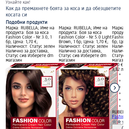
Узнайте как!
По
Как да премахнете боята за коса и да обезцветите
Пр
косата си
Подобни продукти
Марка: RUBELLA; Име на
Марка: RUBELLA; Име на
Марка: 
продукта: Боя за коса
продукта: Боя за коса
продукта
Fashion Color - Nr.3.0, 1
Fashion Color - Nr.5.0 Light
Fashion C
бр; Цена: 1,70 €;
Brown, 1 бр; Цена: 1,70 €;
бр; Цена
Наличност: Статус зелен
Наличност: Статус зелен
Налично
Налично за доставка,
Налично за доставка,
Налично
Статус сив Изберете dm
Статус сив Изберете dm
Статус 
магазин
магазин
магазин
1,70 €
3,32 лв.
RUBELLA
Fashion C