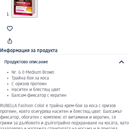
Информация за продукта
Продуктово описание
Nr. 6.0 Medium Brown
Трайна боя за коса
С оризов протеин
Наситен и блестящ цвят
Балсам-фиксатор с кератин
RUBELLA Fashion Color e трайна крем-боя за коса с оризов
протеин, която осигурява наситен и блестящ цвят. Балсамът-
фиксатор, обогатен с комплекс от витамини и кератин, се
грижи за дълбокото и дълготрайно подхранване на косата, като
заздравява и изглажда структурата на косъма и ѝ придава