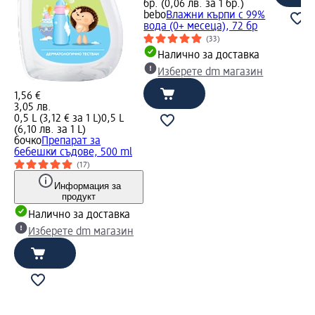
бр. (0,06 лв. за 1 бр.)
bebo
Влажни кърпи с 99%
вода (0+ месеца), 72 бр
(33)
Налично за доставка
Изберете dm магазин
1,56 €
3,05 лв.
0,5 L (3,12 € за 1 L)
0,5 L
(6,10 лв. за 1 L)
бочко
Препарат за
бебешки съдове, 500 ml
(17)
Информация за
продукт
Налично за доставка
Изберете dm магазин