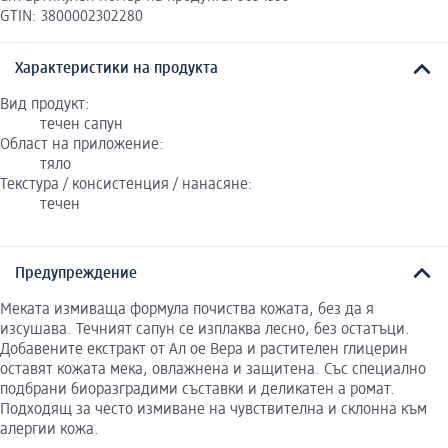
GTIN: 3800002302280
Характеристики на продукта
Вид продукт:
течен сапун
Област на приложение:
тяло
Текстура / консистенция / нанасяне:
течен
Предупреждение
Меката измиваща формула почиства кожата, без да я
изсушава. Течният сапун се изплаква лесно, без остатъци.
Добавените екстракт от Ал ое Вера и растителен глицерин
оставят кожата мека, овлажнена и защитена. Със специално
подбрани биоразградими съставки и деликатен а ромат.
Подходящ за често измиване на чувствителна и склонна към
алергии кожа.