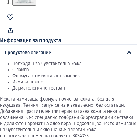
Информация за продукта
Продуктово описание
Подходящ за чувствителна кожа
С помпа
Формула с омекотяващ комплекс
Измива нежно
Дерматологично тестван
Меката измиваща формула почиства кожата, без да я
изсушава. Течният сапун се изплаква лесно, без остатъци.
Добавеният растителен глицерин запазва кожата мека и
овлажнена. Със специално подбрани биоразградими съставки
и деликатен аромaт на алое вера. Подходящ за често измиване
на чувствителна и склонна към алергии кожа.
dm артикулен номер на продукта: 3034353