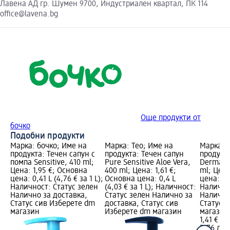
Лавена АД гр. Шумен 9700, Индустриален квартал, ПК 114
office@lavena.bg
Още продукти от
бочко
Подобни продукти
Марка: бочко; Име на
Марка: Teo; Име на
Марка: 
продукта: Течен сапун с
продукта: Течен сапун
продукта
помпа Sensitive, 410 ml;
Pure Sensitive Aloe Vera,
Derma Ca
Цена: 1,95 €; Основна
400 ml; Цена: 1,61 €;
ml; Цена
цена: 0,41 L (4,76 € за 1 L);
Основна цена: 0,4 L
цена: 0,4
Наличност: Статус зелен
(4,03 € за 1 L); Наличност:
Налично
Налично за доставка,
Статус зелен Налично за
Налично
Статус сив Изберете dm
доставка, Статус сив
Статус 
магазин
Изберете dm магазин
магазин
1,41 €
2,76 лв.