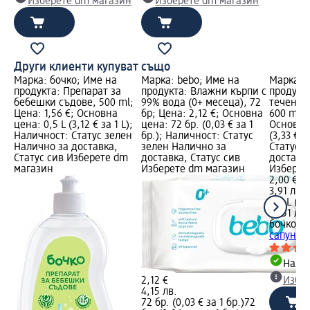
Изберете dm магазин
Изберете dm магазин
Други клиенти купуват също
Марка: бочко; Име на
Марка: bebo; Име на
Марка: 
продукта: Препарат за
продукта: Влажни кърпи с
продукт
бебешки съдове, 500 ml;
99% вода (0+ месеца), 72
течен с
Цена: 1,56 €; Основна
бр; Цена: 2,12 €; Основна
600 ml; 
цена: 0,5 L (3,12 € за 1 L);
цена: 72 бр. (0,03 € за 1
Основна 
Наличност: Статус зелен
бр.); Наличност: Статус
(3,33 € з
Налично за доставка,
зелен Налично за
Статус 
Статус сив Изберете dm
доставка, Статус сив
доставка
магазин
Изберете dm магазин
Изберет
2,00 €
3,91 лв.
0,6 L (3,3
(6,51 лв.
бочко
Пъ
сапун Се
Налич
2,12 €
Избе
4,15 лв.
72 бр. (0,03 € за 1 бр.)
72