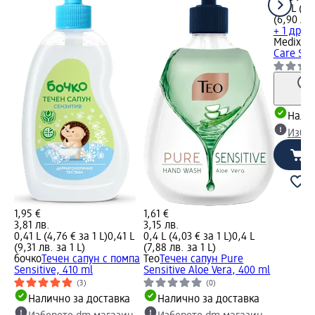
0,4 L (3,
(6,90 лв.
+ 1 друг
Medix
Те
Care Sen
Налич
Избе
1,95 €
1,61 €
3,81 лв.
3,15 лв.
0,41 L (4,76 € за 1 L)
0,41 L
0,4 L (4,03 € за 1 L)
0,4 L
(9,31 лв. за 1 L)
(7,88 лв. за 1 L)
бочко
Течен сапун с помпа
Teo
Течен сапун Pure
Sensitive, 410 ml
Sensitive Aloe Vera, 400 ml
(3)
(0)
Налично за доставка
Налично за доставка