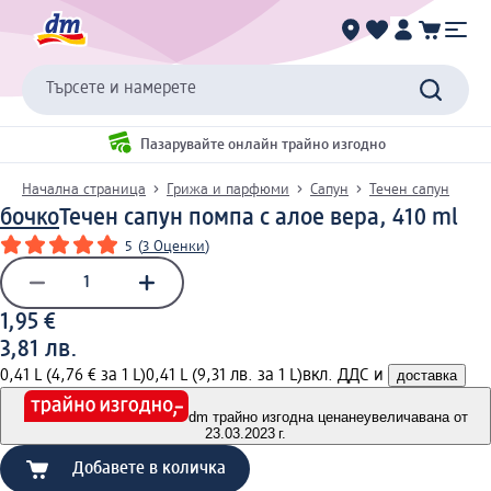
Търсете и намерете
Пазарувайте онлайн трайно изгодно
Начална страница
Грижа и парфюми
Сапун
Течен сапун
бочко
Течен сапун помпа с алое вера, 410 ml
5
(
3 Оценки
)
1,95 €
3,81 лв.
0,41 L (4,76 € за 1 L)
0,41 L (9,31 лв. за 1 L)
вкл. ДДС и
доставка
dm трайно изгодна цена
неувеличавана от
23.03.2023 г.
Добавете в количка