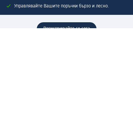
Управлявайте Вашите поръчки бързо и лесно.
Регистрирайте се сега
Помощ
Предимства & Услуги
Център за обслужване на клиенти
Доставка & Изпращане
Връщане на стока
За dm концерна
За нас
Нашата отговорност
Работа в dm
Преса
Маршрут до Централен офис
dm Централен склад
Продуктов свят
dm Свят