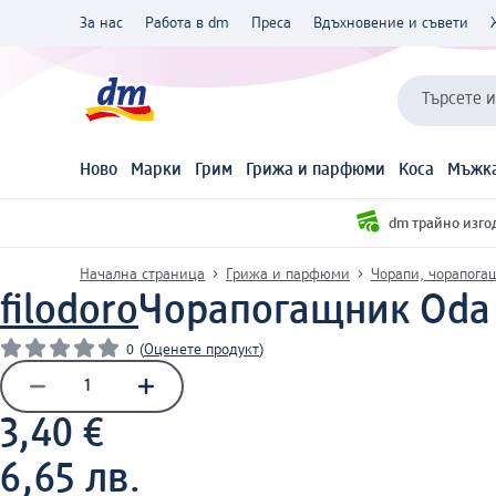
За нас
Работа в dm
Преса
Вдъхновение и съвети
Търсете 
Ново
Марки
Грим
Грижа и парфюми
Коса
Мъжка
dm трайно изго
Начална страница
Грижа и парфюми
Чорапи, чорапога
filodoro
Чорапогащник Oda 2
0
(
Оценете продукт
)
3,40 €
6,65 лв.