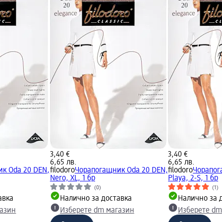
3,40 €
3,40 €
6,65 лв.
6,65 лв.
к Oda 20 DEN,
filodoro
Чорапогащник Oda 20 DEN,
filodoro
Чорапог
Nero, XL, 1 бр
Playa, 2-S, 1 бр
(0)
(1)
авка
Налично за доставка
Налично за 
газин
Изберете dm магазин
Изберете dm