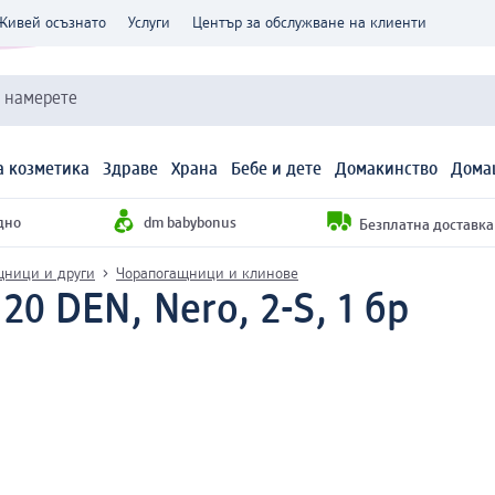
Живей осъзнато
Услуги
Център за обслужване на клиенти
и намерете
 козметика
Здраве
Храна
Бебе и дете
Домакинство
Дома
дно
dm babybonus
Безплатна доставка н
щници и други
Чорапогащници и клинове
0 DEN, Nero, 2-S, 1 бр