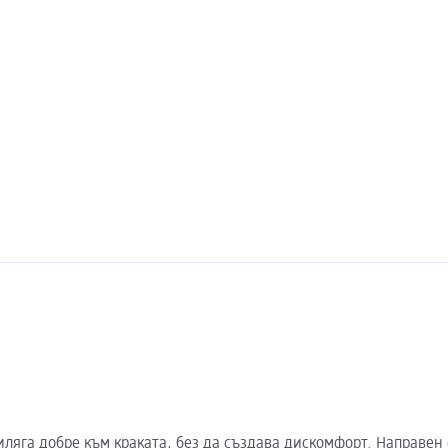
риляга добре към краката, без да създава дискомфорт. Направе