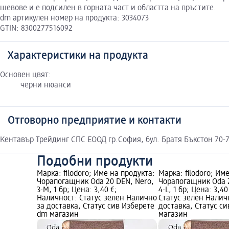
шевове и е подсилен в горната част и областта на пръстите.
dm артикулен номер на продукта: 3034073
GTIN: 8300277516092
Характеристики на продукта
Основен цвят:
черни нюанси
Отговорно предприятие и контакти
Кентавър Трейдинг СПС ЕООД гр.София, бул. Братя Бъкстон 70-7
Подобни продукти
Марка: filodoro; Име на продукта:
Марка: filodoro; Им
Чорапогащник Oda 20 DEN, Nero,
Чорапогащник Oda 2
3-M, 1 бр; Цена: 3,40 €;
4-L, 1 бр; Цена: 3,4
Наличност: Статус зелен Налично
Статус зелен Налич
за доставка, Статус сив Изберете
доставка, Статус с
dm магазин
магазин