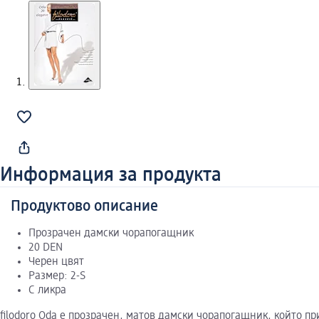
Информация за продукта
Продуктово описание
Прозрачен дамски чорапогащник
20 DEN
Черен цвят
Размер: 2-S
С ликра
filodoro Oda e прозрачен, матов дамски чорапогащник, който п