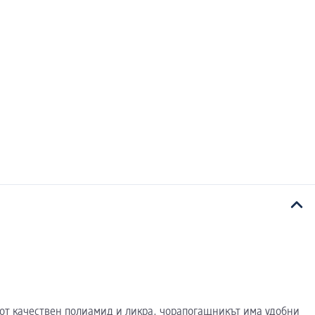
н от качествен полиамид и ликра, чорапогащникът има удобни