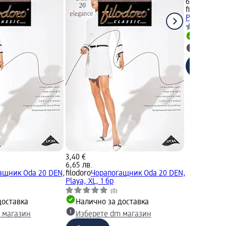
6,65 лв.
filodoro
Чор
Playa, 4-L, 
Налично
Изберет
3,40 €
6,65 лв.
ащник Oda 20 DEN,
filodoro
Чорапогащник Oda 20 DEN,
Playa, XL, 1 бр
(0)
доставка
Налично за доставка
 магазин
Изберете dm магазин