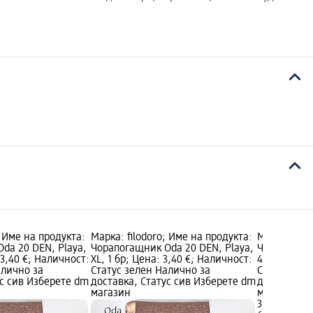
; Име на продукта:
Марка: filodoro; Име на продукта:
Марка: filo
da 20 DEN, Playa,
Чорапогащник Oda 20 DEN, Playa,
Чорапогащн
 3,40 €; Наличност:
XL, 1 бр; Цена: 3,40 €; Наличност:
4-L, 1 бр; 
алично за
Статус зелен Налично за
Статус зел
ус сив Изберете dm
доставка, Статус сив Изберете dm
доставка, 
магазин
магазин
3,40 €