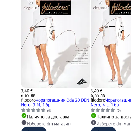
3,40 €
3,40 €
6,65 лв.
6,65 лв.
filodoro
Чорапогащник Oda 20 DEN,
filodoro
Чорапогащни
Nero, 3-M, 1 бр
Nero, 4-L, 1 бр
(0)
(0)
Налично за доставка
Налично за дост
Изберете dm магазин
Изберете dm ма