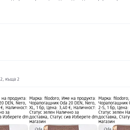
2, къща 2
е на продукта:
Марка: filodoro; Име на продукта:
Марка: filodoro
0 DEN, Nero,
Чорапогащник Oda 20 DEN, Nero,
Чорапогащник O
0 €; Наличност:
XL, 1 бр; Цена: 3,40 €; Наличност:
2-S, 1 бр; Цена:
но за
Статус зелен Налично за
Статус зелен Н
ив Изберете dm
доставка, Статус сив Изберете dm
доставка, Стат
магазин
магазин