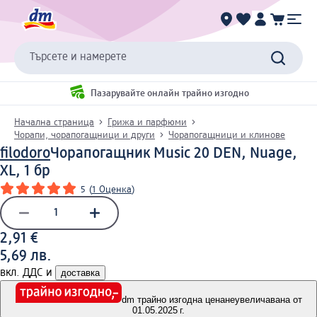
Търсете и намерете
Пазарувайте онлайн трайно изгодно
Начална страница
Грижа и парфюми
Чорапи, чорапогащници и други
Чорапогащници и клинове
filodoro
Чорапогащник Music 20 DEN, Nuage,
XL, 1 бр
5
(
1 Оценка
)
2,91 €
5,69 лв.
вкл. ДДС и
доставка
dm трайно изгодна цена
неувеличавана от
01.05.2025 г.