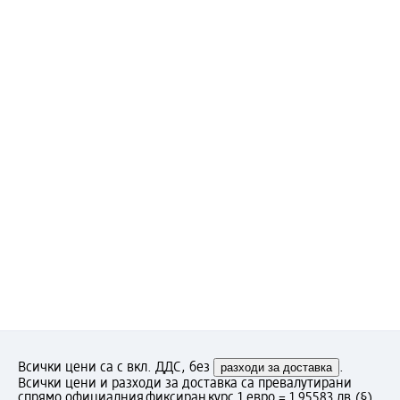
Всички цени са с вкл. ДДС, без
разходи за доставка
.
Всички цени и разходи за доставка са превалутирани
спрямо официалния фиксиран курс 1 евро = 1.95583 лв.
(§)