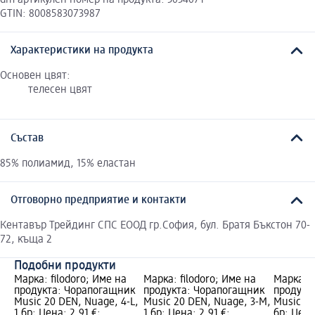
GTIN: 8008583073987
Характеристики на продукта
Основен цвят:
телесен цвят
Състав
85% полиамид, 15% еластан
Отговорно предприятие и контакти
Кентавър Трейдинг СПС ЕООД гр.София, бул. Братя Бъкстон 70-
72, къща 2
Подобни продукти
Марка: filodoro; Име на
Марка: filodoro; Име на
Марка: f
продукта: Чорапогащник
продукта: Чорапогащник
продукт
Music 20 DEN, Nuage, 4-L,
Music 20 DEN, Nuage, 3-M,
Music 20
1 бр; Цена: 2,91 €;
1 бр; Цена: 2,91 €;
бр; Цена