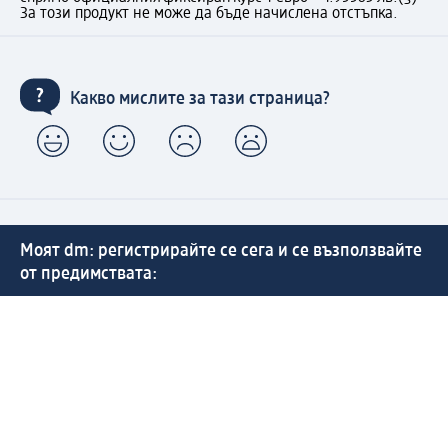
За този продукт не може да бъде начислена отстъпка.
Какво мислите за тази страница?
Моят dm: регистрирайте се сега и се възползвайте
от предимствата:
(1) Безплатна доставка над 50 € / 97,79 лв. и без такса
за експресно получаване от dm магазин само за
регистрирани клиенти.
Управлявайте Вашите поръчки бързо и лесно.