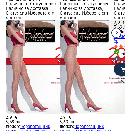
Наличност: Статус зелен
Наличност: Статус зелен
Налично
Налично за доставка,
Налично за доставка,
Налично
Статус сив Изберете dm
Статус сив Изберете dm
Статус 
магазин
магазин
магазин
2,91 €
5,69 лв.
filodoro
Ч
Music 20
бр
Налич
Избе
2,91 €
2,91 €
5,69 лв.
5,69 лв.
filodoro
Чорапогащник
filodoro
Чорапогащник