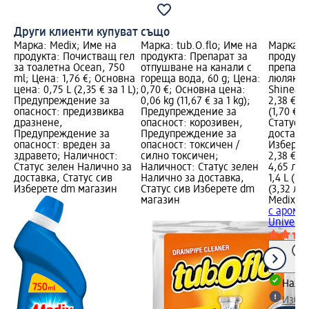
Други клиенти купуват също
Марка: Medix; Име на
Марка: tub.O.flo; Име на
Марка: 
продукта: Почистващ гел
продукта: Препарат за
продукт
за тоалетна Ocean, 750
отпушване на канали с
препарат
ml; Цена: 1,76 €; Основна
гореща вода, 60 g; Цена:
люляк Un
цена: 0,75 L (2,35 € за 1 L);
0,70 €; Основна цена:
Shine&Pr
Предупреждение за
0,06 kg (11,67 € за 1 kg);
2,38 €; 
опасност: предизвиква
Предупреждение за
(1,70 € з
дразнене,
опасност: корозивен,
Статус 
Предупреждение за
Предупреждение за
доставка
опасност: вреден за
опасност: токсичен /
Изберет
здравето; Наличност:
силно токсичен;
2,38 €
Статус зелен Налично за
Наличност: Статус зелен
4,65 лв.
доставка, Статус сив
Налично за доставка,
1,4 L (1,7
Изберете dm магазин
Статус сив Изберете dm
(3,32 лв.
магазин
Medix
По
с арома
Universal
Налич
Избе