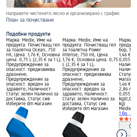
Направете чистенето лесно и организирано с график
Ка
План за почистване
за
По
Подобни продукти
Марка: Medix; Име на
Марка: Medix; Име на
Марка: 
продукта: Почистващ гел
продукта: Почистващ гел
продукт
за тоалетна Ocean, 750
за тоалетна Power
бор, 1 бр
ml; Цена: 1,76 €; Основна
Intense, 750 ml; Цена:
1,46 €; 
цена: 0,75 L (2,35 € за 1 L);
1,76 €; Основна цена: 0,75
0,055 kg 
Предупреждение за
L (2,35 € за 1 L);
Налично
опасност: предизвиква
Предупреждение за
Налично
дразнене,
опасност: предизвиква
Статус 
Предупреждение за
дразнене,
магазин
опасност: вреден за
Предупреждение за
1,46 €
здравето; Наличност:
опасност: вреден за
2,86 лв.
Статус зелен Налично за
здравето; Наличност:
0,055 kg 
доставка, Статус сив
Статус зелен Налично за
kg)
0,055 
Изберете dm магазин
доставка, Статус сив
kg)
Изберете dm магазин
Medix
WC
1 бр., 55