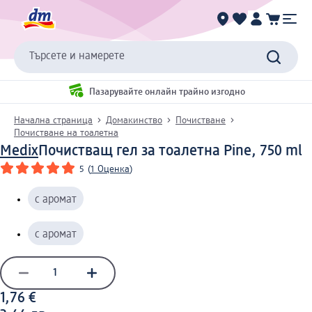
Търсете и намерете
Пазарувайте онлайн трайно изгодно
Начална страница
Домакинство
Почистване
Почистване на тоалетна
Medix
Почистващ гел за тоалетна Pine, 750 ml
5
(
1 Оценка
)
с аромат
с аромат
1,76 €