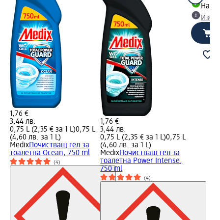
Налич
Избе
1,76 €
3,44 лв.
1,76 €
0,75 L (2,35 € за 1 L)
0,75 L
3,44 лв.
(4,60 лв. за 1 L)
0,75 L (2,35 € за 1 L)
0,75 L
Medix
Почистващ гел за
(4,60 лв. за 1 L)
тоалетна Ocean, 750 ml
Medix
Почистващ гел за
тоалетна Power Intense,
(4)
750 ml
(4)