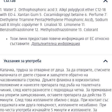
Състав
1. Water 2. Оrthophosphoric acid 3. Alkyl polyglycol ether C12-18
with EO 4. Xantan Gum 5. Cocamidopropyl betaine 6. Perfume 7.
Diethylene Triamine Penta(Methylene Phosphonic Aicd), Sodium
salt 8.Vinylic copolymer 9. Linalool 10. Limonene 11.
Benzisothiazolinone 12. Methylisothiazolinone 13. Colorant
Този линк предоставя повече информация от ЕС относно
съставките.
Допълнителна информация
Указания за употреба
Капачка, трудна за отваряне от деца. За да отворите, стиснете
капачката от двете страни и завъртете обратно на
часовниковата стрелка. Дръжте флакона в хоризонтално
положение и нанесете препарата под ръба на тоалетната
чиния, след което разнесете с подходяща четка. За премахване
на упорити замърсявания, оставете препарата да действа 15
минути. След това изплакнете обилно с вода. При контакт със
седалката или друга повърхност, изплакнете незабавно. При
по-честа употреба изчакайте 5 минути и изплакнете. За