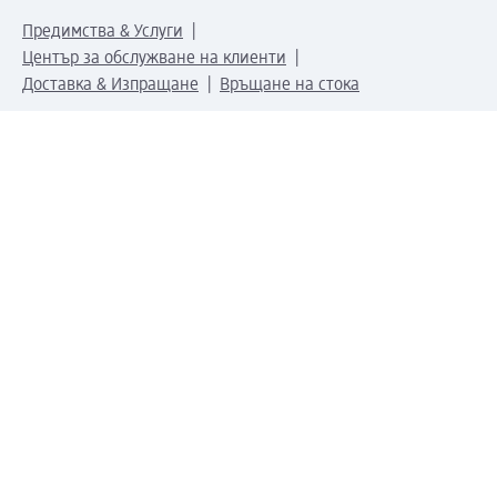
Предимства & Услуги
Център за обслужване на клиенти
Доставка & Изпращане
Връщане на стока
За dm концерна
За нас
Нашата отговорност
Работа в dm
Преса
Маршрут до Централен офис
dm Централен склад
Продуктов свят
dm Свят
Сертификати