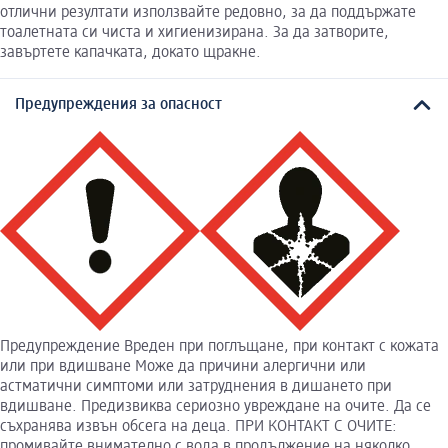
отлични резултати използвайте редовно, за да поддържате
тоалетната си чиста и хигиенизирана. За да затворите,
завъртете капачката, докато щракне.
Предупреждения за опасност
Предупреждение Вреден при поглъщане, при контакт с кожата
или при вдишване Може да причини алергични или
астматични симптоми или затруднения в дишането при
вдишване. Предизвиква сериозно увреждане на очите. Да се
съхранява извън обсега на деца. ПРИ КОНТАКТ С ОЧИТЕ:
промивайте внимателно с вода в продължение на няколко