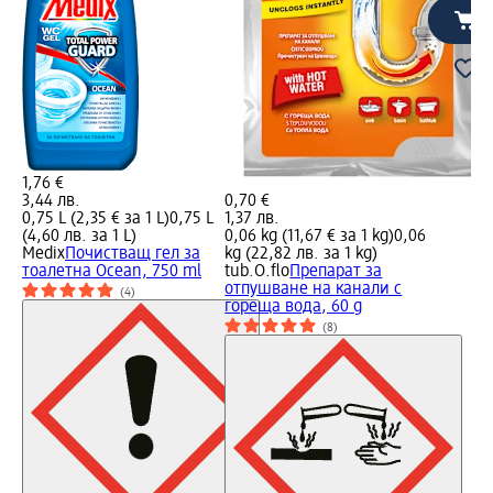
1,76 €
3,44 лв.
0,70 €
0,75 L (2,35 € за 1 L)
0,75 L
1,37 лв.
(4,60 лв. за 1 L)
0,06 kg (11,67 € за 1 kg)
0,06
Medix
Почистващ гел за
kg (22,82 лв. за 1 kg)
тоалетна Ocean, 750 ml
tub.O.flo
Препарат за
отпушване на канали с
(4)
гореща вода, 60 g
(8)