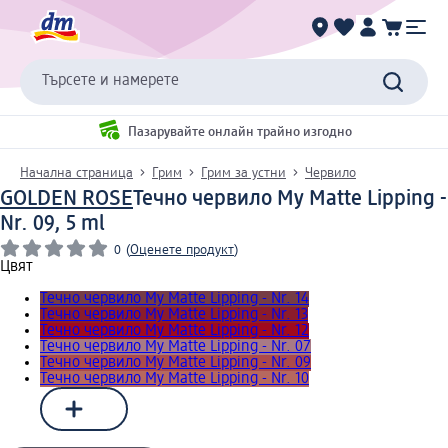
Търсете и намерете
Пазарувайте онлайн трайно изгодно
Начална страница
Грим
Грим за устни
Червило
GOLDEN ROSE
Течно червило My Matte Lipping -
Nr. 09, 5 ml
0
(
Оценете продукт
)
Цвят
Течно червило My Matte Lipping - Nr. 14
Течно червило My Matte Lipping - Nr. 13
Течно червило My Matte Lipping - Nr. 12
Течно червило My Matte Lipping - Nr. 07
Течно червило My Matte Lipping - Nr. 09
Течно червило My Matte Lipping - Nr. 10