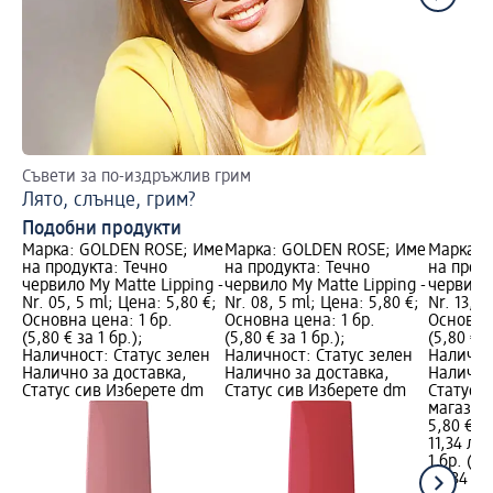
Съвети за по-издръжлив грим
На
Лято, слънце, грим?
3 
Подобни продукти
Марка: GOLDEN ROSE; Име
Марка: GOLDEN ROSE; Име
Марка: 
на продукта: Течно
на продукта: Течно
на проду
червило My Matte Lipping -
червило My Matte Lipping -
червило 
Nr. 05, 5 ml; Цена: 5,80 €;
Nr. 08, 5 ml; Цена: 5,80 €;
Nr. 13, 5
Основна цена: 1 бр.
Основна цена: 1 бр.
Основна 
(5,80 € за 1 бр.);
(5,80 € за 1 бр.);
(5,80 € з
Наличност: Статус зелен
Наличност: Статус зелен
Налично
Налично за доставка,
Налично за доставка,
Налично
Статус сив Изберете dm
Статус сив Изберете dm
Статус 
магазин
5,80 €
11,34 лв.
1 бр. (5,
(11,34 лв