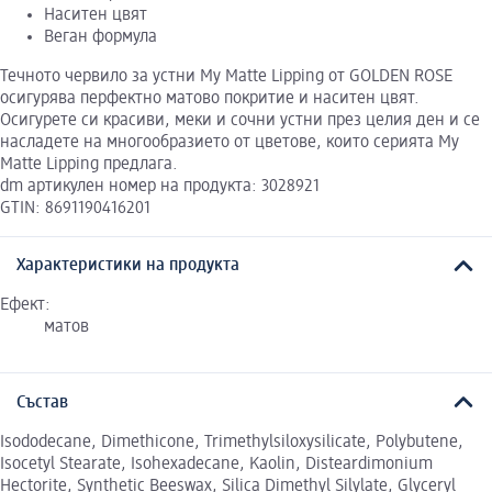
Наситен цвят
Веган формула
Течното червило за устни My Matte Lipping от GOLDEN ROSE
осигурява перфектно матово покритие и наситен цвят.
Осигурете си красиви, меки и сочни устни през целия ден и се
насладете на многообразието от цветове, които серията My
Matte Lipping предлага.
dm артикулен номер на продукта: 3028921
GTIN: 8691190416201
Характеристики на продукта
Ефект:
матов
Състав
Isododecane, Dimethicone, Trimethylsiloxysilicate, Polybutene,
Isocetyl Stearate, Isohexadecane, Kaolin, Disteardimonium
Hectorite, Synthetic Beeswax, Silica Dimethyl Silylate, Glyceryl