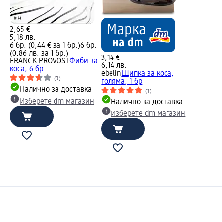
2,65 €
5,18 лв.
6 бр. (0,44 € за 1 бр.)
6 бр.
(0,86 лв. за 1 бр.)
3,14 €
FRANCK PROVOST
Фиби за
6,14 лв.
коса, 6 бр
ebelin
Щипка за коса,
(3)
голяма, 1 бр
Налично за доставка
(1)
Изберете dm магазин
Налично за доставка
Изберете dm магазин