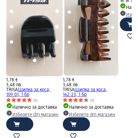
Налич
Избе
1,78 €
1,78 €
3,48 лв.
3,48 лв.
TRISA
Щипка за коса,
TRISA
Щипка за коса,
109.01, 1 бр
162.23, 1 бр
(1)
(1)
Налично за доставка
Налично за доставка
Изберете dm магазин
Изберете dm магазин