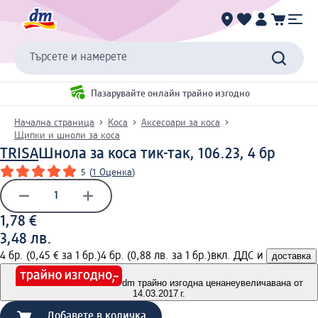
Търсете и намерете
Пазарувайте онлайн трайно изгодно
Начална страница
Коса
Аксесоари за коса
Щипки и шноли за коса
TRISA
Шнола за коса тик-так, 106.23, 4 бр
5
(
1 Оценка
)
1,78 €
3,48 лв.
4 бр. (0,45 € за 1 бр.)
4 бр. (0,88 лв. за 1 бр.)
вкл. ДДС и
доставка
dm трайно изгодна цена
неувеличавана от
14.03.2017 г.
Добавете в количка