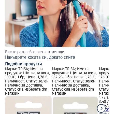
Вижте разнообразието от методи
На
Накъдрете косата си, докато спите
Пр
Подобни продукти
Марка: TRISA; Име на
Марка: TRISA; Име на
Марка: T
продукта: Щипка за коса,
продукта: Щипка за коса,
продукта
109.01, 1 бр; Цена: 1,78 €;
162.23, 1 бр; Цена: 1,78 €;
176.01, 1
Наличност: Статус зелен
Наличност: Статус зелен
Налично
Налично за доставка,
Налично за доставка,
Налично
Статус сив Изберете dm
Статус сив Изберете dm
Статус 
магазин
магазин
магазин
1,78 €
3,48 лв.
TRISA
Щи
176.01, 1