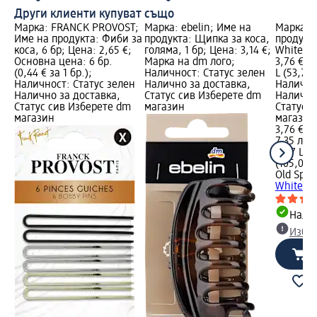
Други клиенти купуват също
Марка: FRANCK PROVOST;
Марка: ebelin; Име на
Марка: O
Име на продукта: Фиби за
продукта: Щипка за коса,
продукта
коса, 6 бр; Цена: 2,65 €;
голяма, 1 бр; Цена: 3,14 €;
Whitewat
Основна цена: 6 бр.
Марка на dm лого;
3,76 €; 
(0,44 € за 1 бр.);
Наличност: Статус зелен
L (53,71 €
Наличност: Статус зелен
Налично за доставка,
Налично
Налично за доставка,
Статус сив Изберете dm
Налично
Статус сив Изберете dm
магазин
Статус 
магазин
магазин
3,76 €
7,35 лв.
0,07 L (5
(105,05 л
Old Spic
Whitewat
Налич
Избе