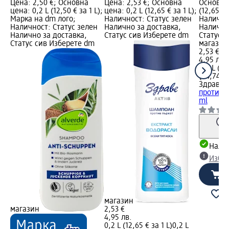
Цена: 2,50 €; Основна
Цена: 2,53 €; Основна
Основна 
цена: 0,2 L (12,50 € за 1 L);
цена: 0,2 L (12,65 € за 1 L);
(12,65 € 
Марка на dm лого;
Наличност: Статус зелен
Налично
Наличност: Статус зелен
Налично за доставка,
Налично
Налично за доставка,
Статус сив Изберете dm
Статус 
Статус сив Изберете dm
магазин
2,53 €
4,95 лв.
0,2 L (12
(24,74 лв
Здраве
Ш
против п
ml
Налич
Избе
магазин
магазин
2,53 €
4,95 лв.
0,2 L (12,65 € за 1 L)
0,2 L