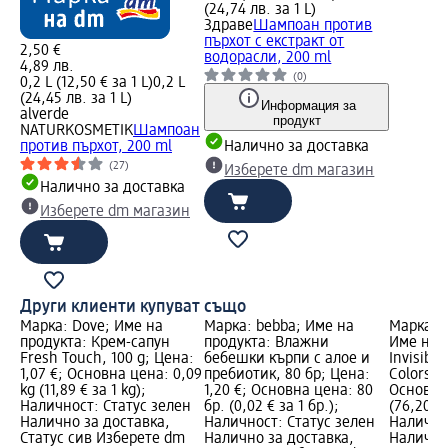
(24,74 лв. за 1 L)
Здраве
Шампоан против
пърхот с екстракт от
2,50 €
водорасли, 200 ml
4,89 лв.
(0)
0,2 L (12,50 € за 1 L)
0,2 L
(24,45 лв. за 1 L)
Информация за
alverde
продукт
NATURKOSMETIK
Шампоан
против пърхот, 200 ml
Налично за доставка
(27)
Изберете dm магазин
Налично за доставка
Изберете dm магазин
Други клиенти купуват също
Марка: Dove; Име на
Марка: bebba; Име на
Марка: 
продукта: Крем-сапун
продукта: Влажни
Име на 
Fresh Touch, 100 g; Цена:
бебешки кърпи с алое и
Invisible
1,07 €; Основна цена: 0,09
пребиотик, 80 бр; Цена:
Colors, 5
kg (11,89 € за 1 kg);
1,20 €; Основна цена: 80
Основна 
Наличност: Статус зелен
бр. (0,02 € за 1 бр.);
(76,20 € 
Налично за доставка,
Наличност: Статус зелен
Налично
Статус сив Изберете dm
Налично за доставка,
Налично