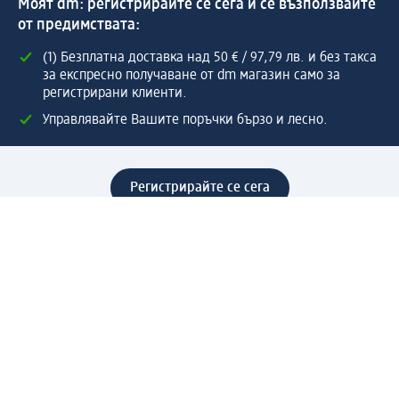
Моят dm: регистрирайте се сега и се възползвайте
от предимствата:
(1) Безплатна доставка над 50 € / 97,79 лв. и без такса
за експресно получаване от dm магазин само за
регистрирани клиенти.
Управлявайте Вашите поръчки бързо и лесно.
Регистрирайте се сега
Помощ
Предимства & Услуги
Център за обслужване на клиенти
Доставка & Изпращане
Връщане на стока
За dm концерна