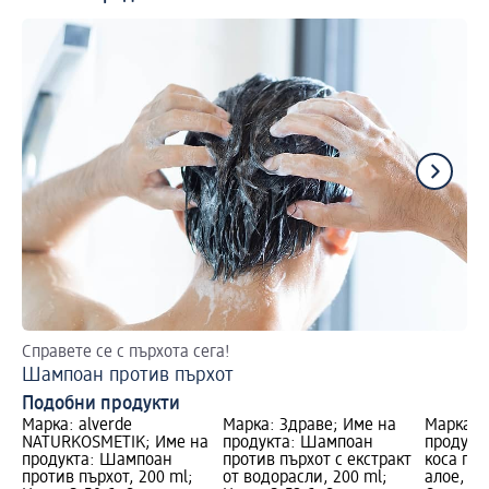
Справете се с пърхота сега!
Еф
Шампоан против пърхот
Ка
Подобни продукти
Марка: alverde
Марка: Здраве; Име на
Марка: 
NATURKOSMETIK; Име на
продукта: Шампоан
продукт
продукта: Шампоан
против пърхот с екстракт
коса про
против пърхот, 200 ml;
от водорасли, 200 ml;
алое, 20