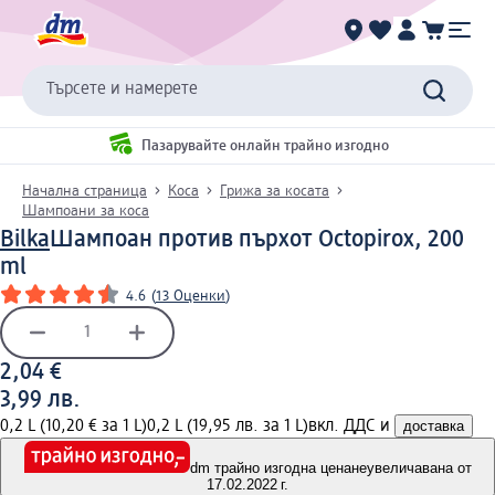
Търсете и намерете
Пазарувайте онлайн трайно изгодно
Начална страница
Коса
Грижа за косата
Шампоани за коса
Bilka
Шампоан против пърхот Octopirox, 200
ml
4.6
(
13 Оценки
)
2,04 €
3,99 лв.
0,2 L (10,20 € за 1 L)
0,2 L (19,95 лв. за 1 L)
вкл. ДДС и
доставка
dm трайно изгодна цена
неувеличавана от
17.02.2022 г.