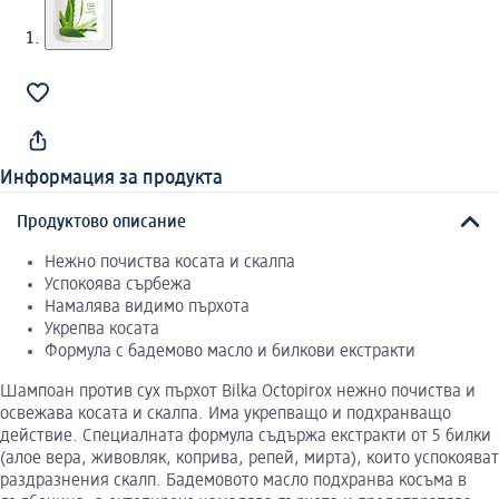
Информация за продукта
Продуктово описание
Нежно почиства косата и скалпа
Успокоява сърбежа
Намалява видимо пърхота
Укрепва косата
Формула с бадемово масло и билкови екстракти
Шампоан против сух пърхот Bilka Octopirox нежно почиства и
освежава косата и скалпа. Има укрепващо и подхранващо
действие. Специалната формула съдържа екстракти от 5 билки
(алое вера, живовляк, коприва, репей, мирта), които успокояват
раздразнения скалп. Бадемовото масло подхранва косъма в