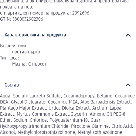
дълбочина, а октопирокс намалява пърхота и предотвратява
появата на нов.
dm артикулен номер на продукта: 2992696
GTIN: 3800032902306
Характеристики на продукта
Въздействие:
против пърхот
Тип коса:
Мазна, С пърхот
Състав
Aqua, Sodium Laureth Sulfate, Cocamidopropyl Betaine, Cocamide
DEA, Glycol Distearate, Cocamide MEA, Aloe Barbadensis Extract,
Plantago Major Extract, Urtica Dioica Extract, Arctium Lappa
Extract, Myrtus Communis Extract,Glycerin, Almond Oil PEG-8
Ether, Sodium Chloride, Polyquaternium-10, Guar
Hydroxypropyltrimonium Chloride, Piroctone Olamine, Citric Acid,
Alcohol, Methylchloroisothiazolinone, Methylisothiazolinone,