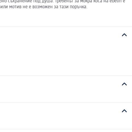
бно съхранение под душа. Гребенът за мокра коса на ebelin е
или мотив не е возможен за тази поръчка.