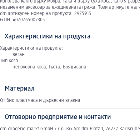
използва както върху мокра, така и върху суха коса, като я ра
незаменим аксесоар за ежедневната грижа. Този артикул е нал
dm артикулен номер на продукта: 2975915
GTIN: 4070765007305
Характеристики на продукта
Характеристики на продукта:
веган
Тип коса:
непокорна коса, Гъста, Боядисана
Материал
От био пластмаса и дървесни влакна
Отговорно предприятие и контакти
dm-drogerie markt GmbH + Co. KG Am dm-Platz 1, 76227 Karlsruh