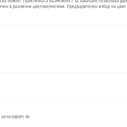
зресва нежно. Практичната възможност за закачане позволява удо
ичен в различни цветове/мотиви. Предварителен избор на цвят 
e service@dm.de