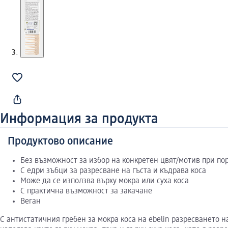
Информация за продукта
Продуктово описание
Без възможност за избор на конкретен цвят/мотив при по
С едри зъбци за разресване на гъста и къдрава коса
Може да се използва върху мокра или суха коса
С практична възможност за закачане
Веган
С антистатичния гребен за мокра коса на ebelin разресването н