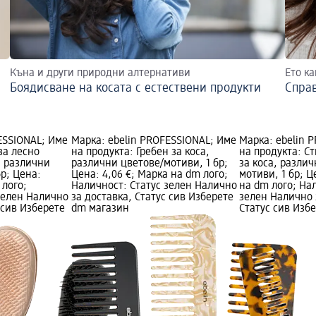
Къна и други природни алтернативи
Ето ка
Боядисване на косата с естествени продукти
Справ
ESSIONAL; Име
Марка: ebelin PROFESSIONAL; Име
Марка: ebelin 
за лесно
на продукта: Гребен за коса,
на продукта: С
, различни
различни цветове/мотиви, 1 бр;
за коса, разли
бр; Цена:
Цена: 4,06 €; Марка на dm лого;
мотиви, 1 бр; Ц
 лого;
Наличност: Статус зелен Налично
на dm лого; На
зелен Налично
за доставка, Статус сив Изберете
зелен Налично 
 сив Изберете
dm магазин
Статус сив Изб