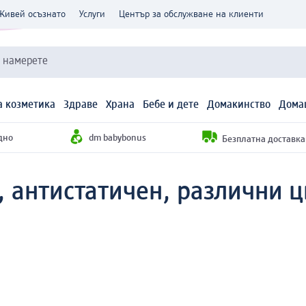
Живей осъзнато
Услуги
Център за обслужване на клиенти
и намерете
 козметика
Здраве
Храна
Бебе и дете
Домакинство
Дома
дно
dm babybonus
Безплатна доставка н
, антистатичен, различни ц