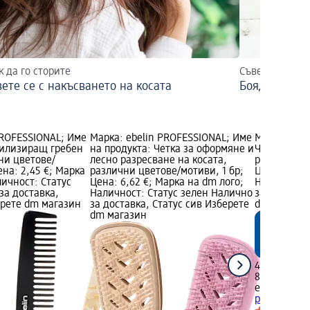
к да го сторите
Съвети и трик
ете се с накъсването на косата
Боядисване 
PROFESSIONAL; Име
Марка: ebelin PROFESSIONAL; Име
Марка: ebel
тилизиращ гребен
на продукта: Четка за оформяне и
Четка за л
чни цветове/
лесно разресване на косата,
различни ц
ена: 2,45 €; Марка
различни цветове/мотиви, 1 бр;
Цена: 4,37 
личност: Статус
Цена: 6,62 €; Марка на dm лого;
Наличност:
за доставка,
Наличност: Статус зелен Налично
за доставка
ерете dm магазин
за доставка, Статус сив Изберете
dm магази
dm магазин
4,37 €
8,55 лв.
ebelin
Четка
различни ц