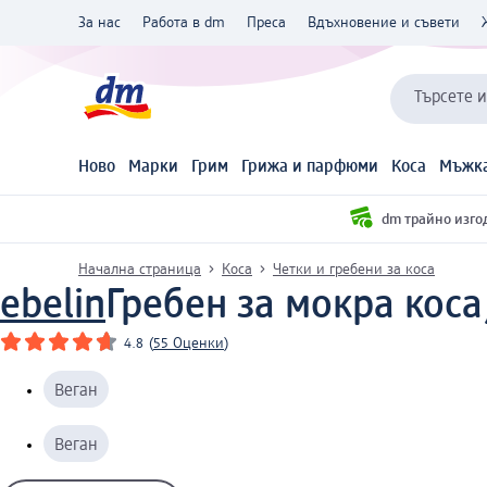
За нас
Работа в dm
Преса
Вдъхновение и съвети
Търсете 
Ново
Марки
Грим
Грижа и парфюми
Коса
Мъжка
dm трайно изго
Начална страница
Коса
Четки и гребени за коса
ebelin
Гребен за мокра коса
4.8
(
55 Оценки
)
Веган
Веган