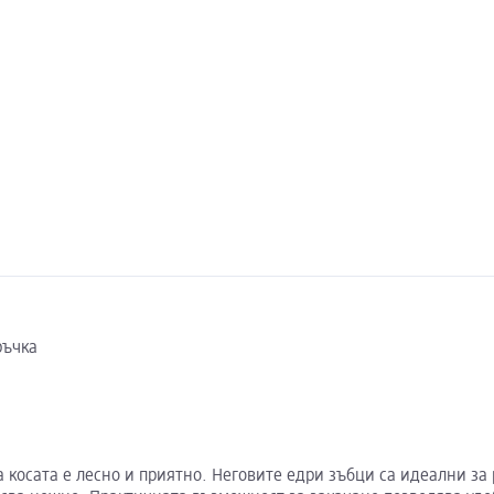
ръчка
а косата е лесно и приятно. Неговите едри зъбци са идеални за