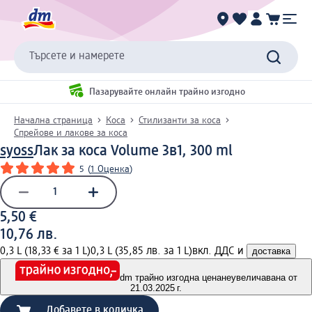
Търсете и намерете
Пазарувайте онлайн трайно изгодно
Начална страница
Коса
Стилизанти за коса
Спрейове и лакове за коса
syoss
Лак за коса Volume 3в1, 300 ml
5
(
1 Оценка
)
5,50 €
10,76 лв.
0,3 L (18,33 € за 1 L)
0,3 L (35,85 лв. за 1 L)
вкл. ДДС и
доставка
dm трайно изгодна цена
неувеличавана от
21.03.2025 г.
Добавете в количка