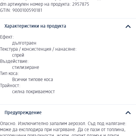
dm артикулен номер на продукта: 2957875
GTIN: 9000100590181
Характеристики на продукта
Ефект:
дълготраен
Текстура / консистенция / нанасяне:
спрей
Въздействие:
стилизиране
Тип коса:
Всички типове коса
Трайност:
силна покриваемост
Предупреждение
Опасно. Изключително запалим аерозол. Съд под налягане:
може да експлодира при нагряване. Да се пази от топлина,
нагорещени повърхности, искри, открит пламък и други