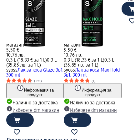
магазин
магазин
5,50 €
5,50 €
10,76 лв.
10,76 лв.
0,3 L (18,33 € за 1 L)
0,3 L
0,3 L (18,33 € за 1 L)
0,3 L
(35,85 лв. за 1 L)
(35,85 лв. за 1 L)
syoss
Лак за коса Glaze 3в1,
syoss
Лак за коса Max Hold
300 ml
3в1, 300 ml
(195)
(1)
Информация за
Информация за
продукт
продукт
Налично за доставка
Налично за доставка
Изберете dm магазин
Изберете dm магазин