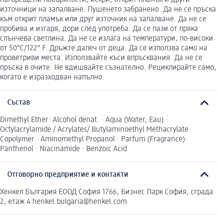
източници на запалване. Пушенето забранено. Да не се пръска
към открит пламък или друг източник на запалване. Да не се
пробива и изгаря, дори след употреба. Да се пази от пряка
слънчева светлина. Да не се излага на температури, по-високи
от 50°С/122° F. Дръжте далеч от деца. Да се използва само на
проветриви места. Използвайте къси впръсквания. Да не се
пръска в очите. Не вдишвайте съзнателно. Рециклирайте само,
когато е изразходван напълно.
Състав
Dimethyl Ether· Alcohol denat. · Aqua (Water, Eau) ·
Octylacrylamide / Acrylates/ Butylaminoethyl Methacrylate
Copolymer · Aminomethyl Propanol · Parfum (Fragrance)·
Panthenol · Niacinamide · Benzoic Acid
Отговорно предприятие и контакти
Хенкел България ЕООД София 1766, Бизнес Парк София, сграда
2, етаж 4 henkel.bulgaria@henkel.com