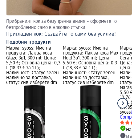
Прибраният кок за безупречна визия – оформете го
Ст
безпроблемно само в няколко стъпки.
Ко
Пригладен кок: Създайте го сами без усилие!
Подобни продукти
Марка: syoss; Име на
Марка: syoss; Име на
Марка: s
продукта: Лак за коса
продукта: Лак за коса Max
продукта
Glaze 3в1, 300 ml; Цена:
Hold 3в1, 300 ml; Цена:
Ceramide
5,50 €; Основна цена: 0,3
5,50 €; Основна цена: 0,3
Цена: 5,
L (18,33 € за 1 L);
L (18,33 € за 1 L);
цена: 0,3
Наличност: Статус зелен
Наличност: Статус зелен
Налично
Налично за доставка,
Налично за доставка,
Налично
Статус сив Изберете dm
Статус сив Изберете dm
Статус 
магазин
5,50 €
10,76 лв
0,3 L (18,
(35,85 лв
syoss
Лак
Complex,
Налич
Избе