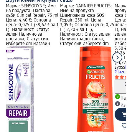
Други клиенти купуват също
Марка: SENSODYNE; Име
Марка: GARNIER FRUCTIS;
Марка: s
на продукта: Паста за
Име на продукта:
продукт
зъби Clinical Repair, 75 ml;
Шампоан за коса SOS
коса Gla
Цена: 4,40 €; Основна
Repair, 250 ml; Цена:
Цена: 5,
цена: 0,075 L (58,67 € за 1
3,05 €; Основна цена: 0,25
цена: 0,1
L); Наличност: Статус
L (12,20 € за 1 L);
L); Нали
зелен Налично за
Наличност: Статус зелен
зелен Н
доставка, Статус сив
Налично за доставка,
доставка
Изберете dm магазин
Статус сив Изберете dm
Изберет
5,50 €
10,76 лв
0,15 L (3
(71,72 лв
syoss
Пра
Glaze 3в
Налич
Избе