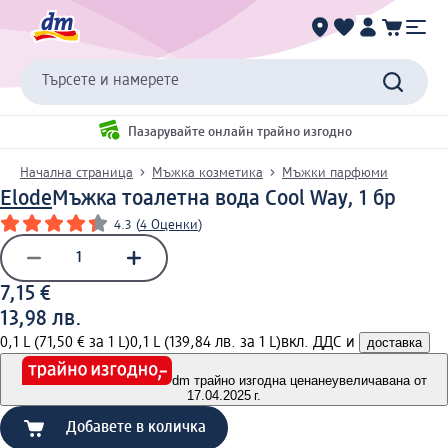
Търсете и намерете
Пазарувайте онлайн трайно изгодно
Начална страница
Мъжка козметика
Мъжки парфюми
Elode
Мъжка тоалетна вода Cool Way, 1 бр
4.3
(
4 Оценки
)
7,15 €
13,98 лв.
0,1 L (71,50 € за 1 L)
0,1 L (139,84 лв. за 1 L)
вкл. ДДС и
доставка
dm трайно изгодна цена
неувеличавана от
17.04.2025 г.
Добавете в количка