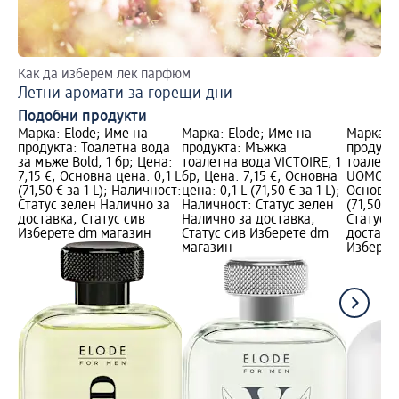
Как да изберем лек парфюм
Да
Летни аромати за горещи дни
П
Подобни продукти
Марка: Elode; Име на
Марка: Elode; Име на
Марка: E
продукта: Тоалетна вода
продукта: Мъжка
продукт
за мъже Bold, 1 бр; Цена:
тоалетна вода VICTOIRE, 1
тоалетн
7,15 €; Основна цена: 0,1 L
бр; Цена: 7,15 €; Основна
UOMO, 1 
(71,50 € за 1 L); Наличност:
цена: 0,1 L (71,50 € за 1 L);
Основна 
Статус зелен Налично за
Наличност: Статус зелен
(71,50 € 
доставка, Статус сив
Налично за доставка,
Статус 
Изберете dm магазин
Статус сив Изберете dm
доставка
магазин
Изберет