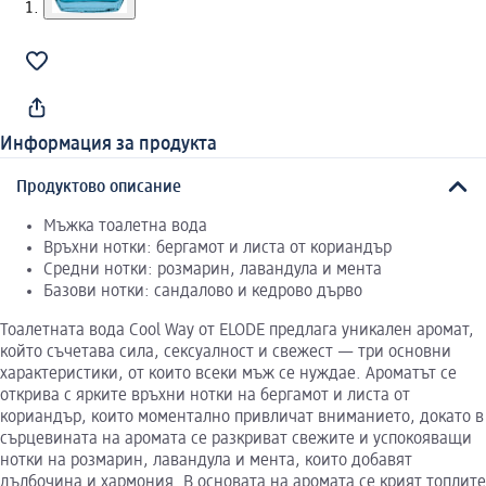
Информация за продукта
Продуктово описание
Мъжка тоалетна вода
Връхни нотки: бергамот и листа от кориандър
Средни нотки: розмарин, лавандула и мента
Базови нотки: сандалово и кедрово дърво
Тоалетната вода Cool Way от ELODE предлага уникален аромат,
който съчетава сила, сексуалност и свежест — три основни
характеристики, от които всеки мъж се нуждае. Ароматът се
открива с ярките връхни нотки на бергамот и листа от
кориандър, които моментално привличат вниманието, докато в
сърцевината на аромата се разкриват свежите и успокояващи
нотки на розмарин, лавандула и мента, които добавят
дълбочина и хармония. В основата на аромата се крият топлите