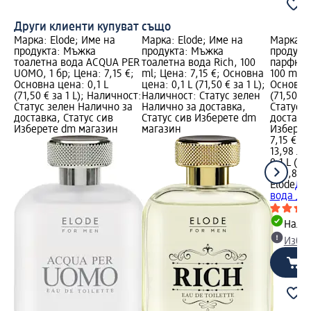
Други клиенти купуват също
Марка: Elode; Име на
Марка: Elode; Име на
Марка: E
продукта: Мъжка
продукта: Мъжка
продукт
тоалетна вода ACQUA PER
тоалетна вода Rich, 100
парфюмн
UOMO, 1 бр; Цена: 7,15 €;
ml; Цена: 7,15 €; Основна
100 ml; 
Основна цена: 0,1 L
цена: 0,1 L (71,50 € за 1 L);
Основна 
(71,50 € за 1 L); Наличност:
Наличност: Статус зелен
(71,50 € 
Статус зелен Налично за
Налично за доставка,
Статус 
доставка, Статус сив
Статус сив Изберете dm
доставка
Изберете dm магазин
магазин
Изберет
7,15 €
13,98 лв.
0,1 L (71,
(139,84 л
Elode
Да
вода J'a
Налич
Избе