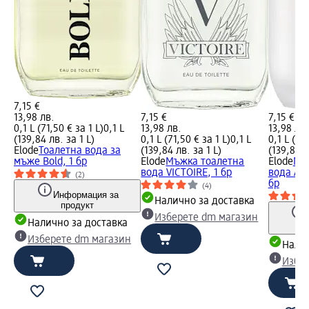
7,15 €
13,98 лв.
7,15 €
7,15 €
0,1 L (71,50 € за 1 L)
0,1 L
13,98 лв.
13,98 лв.
(139,84 лв. за 1 L)
0,1 L (71,50 € за 1 L)
0,1 L
0,1 L (71,
Elode
Тоалетна вода за
(139,84 лв. за 1 L)
(139,84 л
мъже Bold, 1 бр
Elode
Мъжка тоалетна
Elode
Мъ
вода VICTOIRE, 1 бр
вода AC
(2)
бр
(4)
Информация за
Налично за доставка
продукт
Изберете dm магазин
Налично за доставка
Изберете dm магазин
Налич
Избе