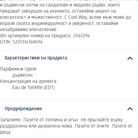
и дървесни нотки на сандалово и кедрово дърво, които
придават завършек на уханието, оставяйки акцент на
елегантност и мъжественост. С Cool Way, всеки мъж може да
изрази своята индивидуалност и увереност, оставяйки
незабравимо впечатление.
dm артикулен номер на продукта: 2561296
GTIN: 5201314160694
Характеристики на продукта
Парфюмни групи:
дървесен
Концентрация на аромата:
Eau de Toilette (EDT)
Предупреждение
Запалимо. Пазете от топлина и огън. Не пръскайте върху
раздразнена или разранена кожа. Пазете от очите. Пазете от
деца.