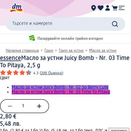
Търсете и намерете
Пазарувайте онлайн трайно изгодно
Начална страница
Грим
Грим за устни
Масло за устни
essence
Масло за устни Juicy Bomb - Nr. 03 Time
To Pitaya, 2,5 g
4.3
(
200 Оценки
)
Цвят
Масло за устни Juicy Bomb - Nr. 02 So Berry Cute
Масло за устни Juicy Bomb - Nr. 03 Time To Pitaya
2,80 €
5,48 лв.
1 бр. (2,80 € за 1 бр.)
1 бр. (5,48 лв. за 1 бр.)
вкл. ДДС и
доставка