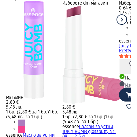
Изберете dm магазин
Изберет
0,64 €
1,25 лв.
1 бр. (0,
(1,25 лв.
essence
Juicy Bo
Pretty...
Налич
Избе
магазин
2,80 €
5,48 лв.
2,80 €
1 бр. (2,80 € за 1 бр.)
1 бр.
5,48 лв.
(5,48 лв. за 1 бр.)
1 бр. (2,80 € за 1 бр.)
1 бр.
(5,48 лв. за 1 бр.)
essence
Балсам за устни
JUICY BOMB glossbutt, Nr.
essence
Масло за устни
08..., 2,5 g