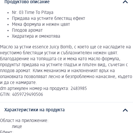
Продуктово описание
Nr. 03 Time To Pitaya
Придава на устните блестящ ефект
Мека формула и нежен цвят
Плодов аромат
Хидратира и омекотява
Масло за устни essence Juicy Bomb, с което ще се насладите на
неустоимо блестящи устни и съблазнителен нежен цвят.
Благодарение на топящата се и мека като масло формула,
продуктът придава на устните гладък и плътен вид, съчетан с
плодов аромат. Клик механизма и наклоненият връх на
опаковката позволяват лесно и безпроблемно нанасяне, където
и да се намирате.
dm артикулен номер на продукта: 2483985
GTIN: 4059729490506
Характеристики на продукта
Област на приложение:
лице
Ефект: