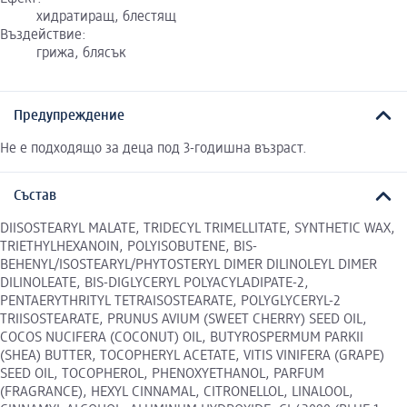
хидратиращ, блестящ
Въздействие:
грижа, блясък
Предупреждение
Не е подходящо за деца под 3-годишна възраст.
Състав
DIISOSTEARYL MALATE, TRIDECYL TRIMELLITATE, SYNTHETIC WAX,
TRIETHYLHEXANOIN, POLYISOBUTENE, BIS-
BEHENYL/ISOSTEARYL/PHYTOSTERYL DIMER DILINOLEYL DIMER
DILINOLEATE, BIS-DIGLYCERYL POLYACYLADIPATE-2,
PENTAERYTHRITYL TETRAISOSTEARATE, POLYGLYCERYL-2
TRIISOSTEARATE, PRUNUS AVIUM (SWEET CHERRY) SEED OIL,
COCOS NUCIFERA (COCONUT) OIL, BUTYROSPERMUM PARKII
(SHEA) BUTTER, TOCOPHERYL ACETATE, VITIS VINIFERA (GRAPE)
SEED OIL, TOCOPHEROL, PHENOXYETHANOL, PARFUM
(FRAGRANCE), HEXYL CINNAMAL, CITRONELLOL, LINALOOL,