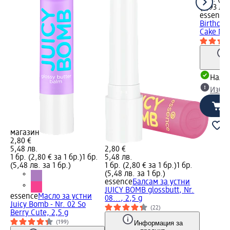
(2,93 лв.
essence
Birthday
Cake My 
Налич
Избе
магазин
2,80 €
5,48 лв.
2,80 €
1 бр. (2,80 € за 1 бр.)
1 бр.
5,48 лв.
(5,48 лв. за 1 бр.)
1 бр. (2,80 € за 1 бр.)
1 бр.
(5,48 лв. за 1 бр.)
essence
Балсам за устни
JUICY BOMB glossbutt, Nr.
essence
Масло за устни
08..., 2,5 g
Juicy Bomb - Nr. 02 So
(22)
Berry Cute, 2,5 g
Информация за
(199)