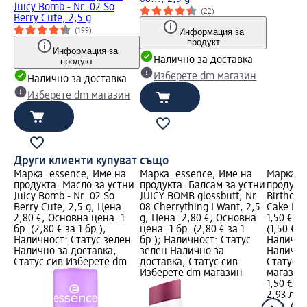
Juicy Bomb - Nr. 02 So
(22)
Berry Cute, 2,5 g
Информация за
(199)
продукт
Информация за
Налично за доставка
продукт
Изберете dm магазин
Налично за доставка
Изберете dm магазин
Други клиенти купуват също
Марка: essence; Име на
Марка: essence; Име на
Марка: 
продукта: Масло за устни
продукта: Балсам за устни
продукта
Juicy Bomb - Nr. 02 So
JUICY BOMB glossbutt, Nr.
Birthday
Berry Cute, 2,5 g; Цена:
08 Cherrything I Want, 2,5
Cake My 
2,80 €; Основна цена: 1
g; Цена: 2,80 €; Основна
1,50 €; 
бр. (2,80 € за 1 бр.);
цена: 1 бр. (2,80 € за 1
(1,50 € з
Наличност: Статус зелен
бр.); Наличност: Статус
Налично
Налично за доставка,
зелен Налично за
Налично
Статус сив Изберете dm
доставка, Статус сив
Статус 
Изберете dm магазин
магазин
1,50 €
2,93 лв.
1 бр. (1,