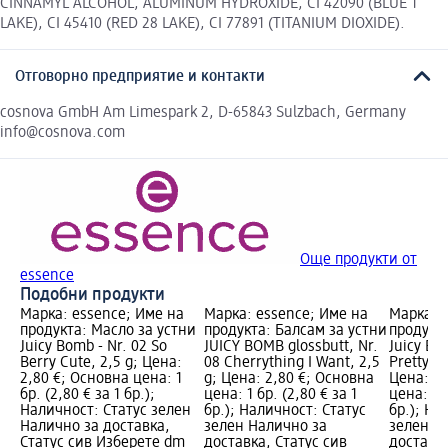
CINNAMYL ALCOHOL, ALUMINUM HYDROXIDE, CI 42090 (BLUE 1
LAKE), CI 45410 (RED 28 LAKE), CI 77891 (TITANIUM DIOXIDE).
Отговорно предприятие и контакти
cosnova GmbH Am Limespark 2, D-65843 Sulzbach, Germany
info@cosnova.com
Още продукти от
essence
Подобни продукти
Марка: essence; Име на
Марка: essence; Име на
Марка: 
продукта: Масло за устни
продукта: Балсам за устни
продукта
Juicy Bomb - Nr. 02 So
JUICY BOMB glossbutt, Nr.
Juicy Bo
Berry Cute, 2,5 g; Цена:
08 Cherrything I Want, 2,5
Pretty Pi
2,80 €; Основна цена: 1
g; Цена: 2,80 €; Основна
Цена: 0,
бр. (2,80 € за 1 бр.);
цена: 1 бр. (2,80 € за 1
цена: 1 б
Наличност: Статус зелен
бр.); Наличност: Статус
бр.); На
Налично за доставка,
зелен Налично за
зелен Н
Статус сив Изберете dm
доставка, Статус сив
доставка