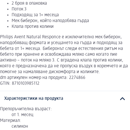
2 броя в опаковка
Поток 3
Подходящ за 1+ месеца
Мек биберон, който наподобява гърда
Kлапа против колики
Philips Avent Natural Responce е изключително мек биберон,
наподобяващ формата и усещането на гърда и подходящ за
бебета от 1+ месеца. Биберонът следи естествения ритъм на
бебето при хранене и освобождава мляко само когато пие
активно – поток на мляко 3. С вградена клапа против колики,
която е предназначена да не пропуска въздух в коремчето и да
помогне за намаляване дискомфорта и коликите.
dm артикулен номер на продукта: 2274866
GTIN: 8710103985112
Характеристики на продукта
Препоръчителна възраст:
от 1. месец
Материал:
силикон