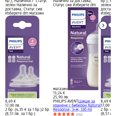
бр.); Наличност: Статус
Налично за доставка,
бр.); На
m
зелен Налично за
Статус сив Изберете dm
зелен Н
доставка, Статус сив
доставка
Изберете dm магазин
Изберет
магазин
13,24 €
25,90 лв.
8,69 €
PHILIPS AVENT
Шише за
8,69 €
17,00 лв.
хранене с биберон Natural
17,00 лв
ral
2 бр. (4,35 € за 1 бр.)
2 бр.
Response, 3+м, 330 ml
2 бр. (4,
(8,51 лв. за 1 бр.)
(8,51 лв.
(132)