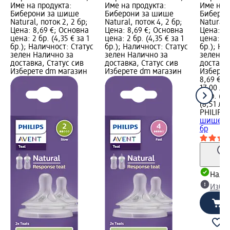
Име на продукта:
Име на продукта:
Име на 
Биберони за шише
Биберони за шише
Биберон
Natural, поток 2, 2 бр;
Natural, поток 4, 2 бр;
Natural, 
Цена: 8,69 €; Основна
Цена: 8,69 €; Основна
Цена: 8,
цена: 2 бр. (4,35 € за 1
цена: 2 бр. (4,35 € за 1
цена: 2 б
бр.); Наличност: Статус
бр.); Наличност: Статус
бр.); На
зелен Налично за
зелен Налично за
зелен Н
доставка, Статус сив
доставка, Статус сив
доставка
Изберете dm магазин
Изберете dm магазин
Изберет
8,69 €
17,00 лв.
2 бр. (4,
(8,51 лв.
PHILIPS
шише Nat
бр
Налич
Избе