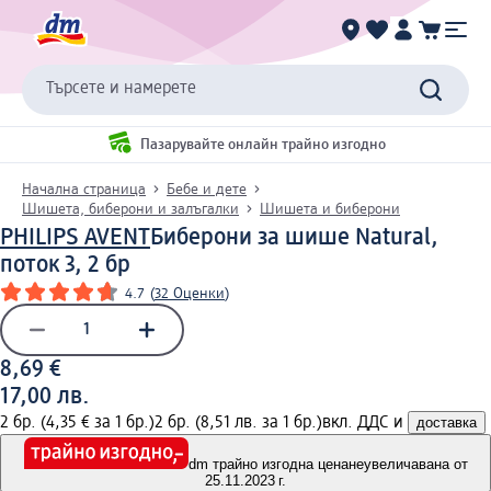
Търсете и намерете
Пазарувайте онлайн трайно изгодно
Начална страница
Бебе и дете
Шишета, биберони и залъгалки
Шишета и биберони
PHILIPS AVENT
Биберони за шише Natural,
поток 3, 2 бр
4.7
(
32 Оценки
)
8,69 €
17,00 лв.
2 бр. (4,35 € за 1 бр.)
2 бр. (8,51 лв. за 1 бр.)
вкл. ДДС и
доставка
dm трайно изгодна цена
неувеличавана от
25.11.2023 г.