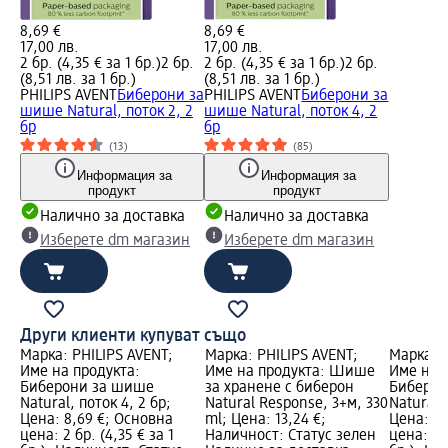
8,69 €
8,69 €
17,00 лв.
17,00 лв.
2 бр. (4,35 € за 1 бр.)
2 бр.
2 бр. (4,35 € за 1 бр.)
2 бр.
(8,51 лв. за 1 бр.)
(8,51 лв. за 1 бр.)
PHILIPS AVENT
Биберони за
PHILIPS AVENT
Биберони за
шише Natural, поток 2, 2
шише Natural, поток 4, 2
бр
бр
(13)
(85)
Информация за
Информация за
продукт
продукт
Налично за доставка
Налично за доставка
Изберете dm магазин
Изберете dm магазин
Други клиенти купуват също
Марка: PHILIPS AVENT;
Марка: PHILIPS AVENT;
Марка: P
е
Име на продукта:
Име на продукта: Шише
Име на 
Биберони за шише
за хранене с биберон
Биберон
260
Natural, поток 4, 2 бр;
Natural Response, 3+м, 330
Natural,
Цена: 8,69 €; Основна
ml; Цена: 13,24 €;
Цена: 8,
н
цена: 2 бр. (4,35 € за 1
Наличност: Статус зелен
цена: 2 б