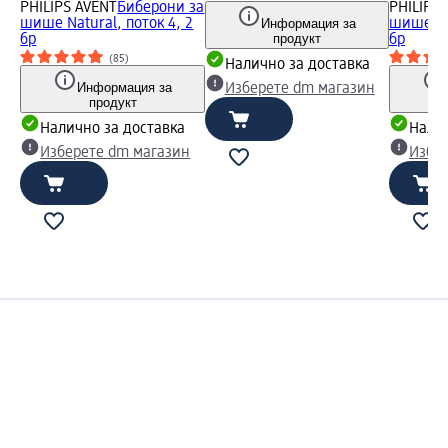
PHILIPS AVENT
Биберони за
PHILIPS
шише Natural, поток 4, 2
Информация за
шише Nat
продукт
бр
бр
(85)
Налично за доставка
а
Информация за
Изберете dm магазин
продукт
н
Налично за доставка
Налич
Изберете dm магазин
Избе