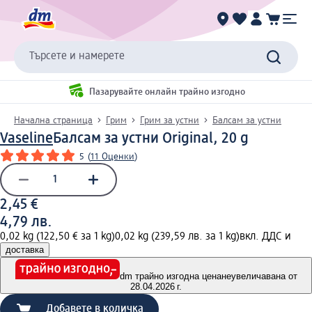
Търсете и намерете
Пазарувайте онлайн трайно изгодно
Начална страница
Грим
Грим за устни
Балсам за устни
Vaseline
Балсам за устни Original, 20 g
5
(
11 Оценки
)
2,45 €
4,79 лв.
0,02 kg (122,50 € за 1 kg)
0,02 kg (239,59 лв. за 1 kg)
вкл. ДДС и
доставка
dm трайно изгодна цена
неувеличавана от
28.04.2026 г.
Добавете в количка