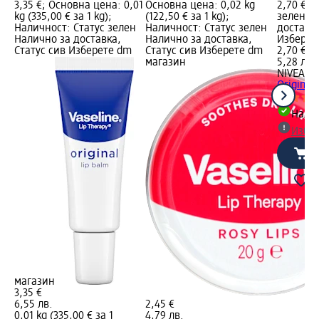
3,35 €; Основна цена: 0,01
Основна цена: 0,02 kg
2,70 €; 
kg (335,00 € за 1 kg);
(122,50 € за 1 kg);
зелен Н
Наличност: Статус зелен
Наличност: Статус зелен
доставка
Налично за доставка,
Налично за доставка,
Изберет
Статус сив Изберете dm
Статус сив Изберете dm
2,70 €
магазин
5,28 лв.
NIVEA
Ба
Original 
Налич
Избе
магазин
3,35 €
6,55 лв.
2,45 €
0,01 kg (335,00 € за 1
4,79 лв.