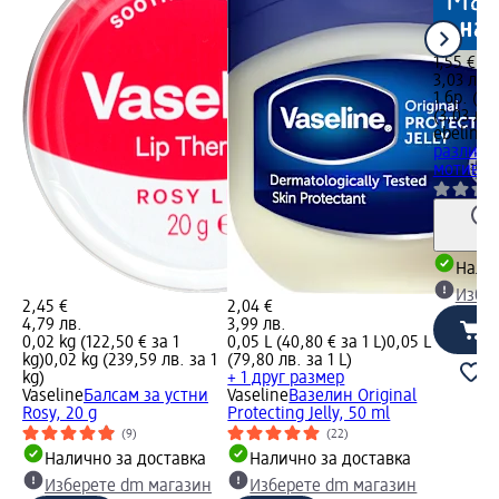
1,55 €
3,03 лв.
1 бр. (1,
(3,03 лв.
ebelin
Фл
различн
мотиви, 
Налич
Избе
2,45 €
2,04 €
4,79 лв.
3,99 лв.
0,02 kg (122,50 € за 1
0,05 L (40,80 € за 1 L)
0,05 L
kg)
0,02 kg (239,59 лв. за 1
(79,80 лв. за 1 L)
kg)
+ 1 друг размер
Vaseline
Балсам за устни
Vaseline
Вазелин Original
Rosy, 20 g
Protecting Jelly, 50 ml
(9)
(22)
Налично за доставка
Налично за доставка
Изберете dm магазин
Изберете dm магазин