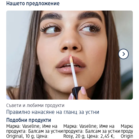
Нашето предложение
Съвети и любими продукти
Ba
Правилно нанасяне на гланц за устни
Съ
Подобни продукти
Марка: Vaseline; Име на
Марка: Vaseline; Име на
Марка: 
продукта: Балсам за устни
продукта: Балсам за устни
продукта
Original, 10 g; Цена:
Rosy, 20 g; Цена: 2,45 €;
Original