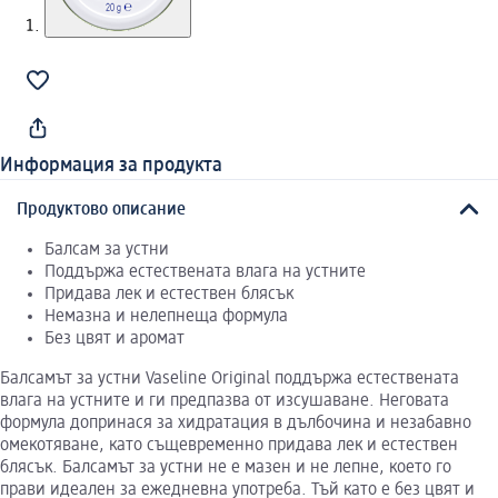
Информация за продукта
Продуктово описание
Балсам за устни
Поддържа естествената влага на устните
Придава лек и естествен блясък
Немазна и нелепнеща формула
Без цвят и аромат
Балсамът за устни Vaseline Original поддържа естествената
влага на устните и ги предпазва от изсушаване. Неговата
формула допринася за хидратация в дълбочина и незабавно
омекотяване, като същевременно придава лек и естествен
блясък. Балсамът за устни не е мазен и не лепне, което го
прави идеален за ежедневна употреба. Тъй като е без цвят и