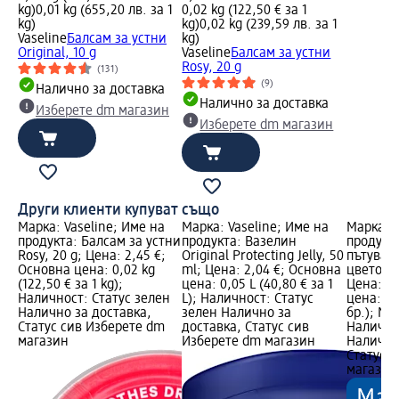
kg)
0,01 kg (655,20 лв. за 1
0,02 kg (122,50 € за 1
kg)
kg)
0,02 kg (239,59 лв. за 1
Vaseline
Балсам за устни
kg)
Original, 10 g
Vaseline
Балсам за устни
Rosy, 20 g
(131)
(9)
Налично за доставка
Налично за доставка
Изберете dm магазин
Изберете dm магазин
Други клиенти купуват също
Марка: Vaseline; Име на
Марка: Vaseline; Име на
Марка: e
продукта: Балсам за устни
продукта: Вазелин
продукт
Rosy, 20 g; Цена: 2,45 €;
Original Protecting Jelly, 50
пътуван
Основна цена: 0,02 kg
ml; Цена: 2,04 €; Основна
цветове/
(122,50 € за 1 kg);
цена: 0,05 L (40,80 € за 1
Цена: 1,
Наличност: Статус зелен
L); Наличност: Статус
цена: 1 б
Налично за доставка,
зелен Налично за
бр.); Ма
Статус сив Изберете dm
доставка, Статус сив
Налично
магазин
Изберете dm магазин
Налично
Статус 
магазин