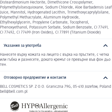
Disteardimonium Hectorite, Dimethicone Crosspolymer,
Polymethylsilsesquioxane, Sodium Chloride, Aloe Barbadensis Leaf
Juice, Mannitol, Hydrogenated Lecithin, Trimethoxycaprylylsilane,
Polymethyl Methacrylate, Aluminum Hydroxide,
Ethylhexylglycerin, Propylene Carbonate, Tocopherol,
Phenoxyethanol, Potassium Sorbate, Sodium Benzoate, CI 77491,
CI 77492, CI 77499 (Iron Oxides), CI 77891 (Titanium Dioxide)
Указания за употреба
Нанесете върху кожата на лицето с върха на пръстите, с четка
или гъбка и разнесете, докато кремът се превърне във фон дьо
тен.
Отговорно предприятие и контакти
BELL COSMETICS SP. Z O.O. Graniczna 79G, 05-410 Jozefow, Poland
bell@bell.com.pl