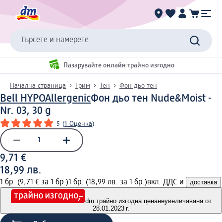
Търсете и намерете
Пазарувайте онлайн трайно изгодно
Начална страница
Грим
Тен
Фон дьо тен
Bell HYPOAllergenic
Фон дьо тен Nude&Moist -
Nr. 03, 30 g
5
(
1 Оценка
)
9,71 €
18,99 лв.
1 бр. (9,71 € за 1 бр.)
1 бр. (18,99 лв. за 1 бр.)
вкл. ДДС и
доставка
dm трайно изгодна цена
неувеличавана от
28.01.2023 г.