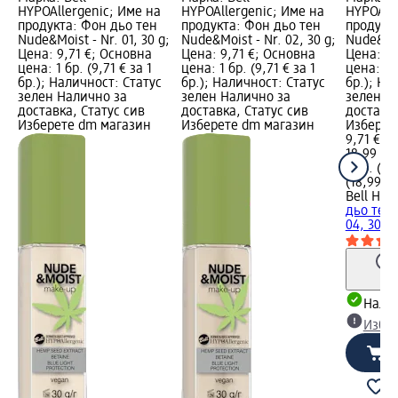
HYPOAllergenic; Име на
HYPOAllergenic; Име на
HYPOAlle
продукта: Фон дьо тен
продукта: Фон дьо тен
продукт
Nude&Moist - Nr. 01, 30 g;
Nude&Moist - Nr. 02, 30 g;
Nude&Moi
Цена: 9,71 €; Основна
Цена: 9,71 €; Основна
Цена: 9,
цена: 1 бр. (9,71 € за 1
цена: 1 бр. (9,71 € за 1
цена: 1 б
бр.); Наличност: Статус
бр.); Наличност: Статус
бр.); На
зелен Налично за
зелен Налично за
зелен Н
доставка, Статус сив
доставка, Статус сив
доставка
Изберете dm магазин
Изберете dm магазин
Изберет
9,71 €
18,99 лв
1 бр. (9,
(18,99 лв
Bell HYP
дьо тен 
04, 30 g
Налич
Избе