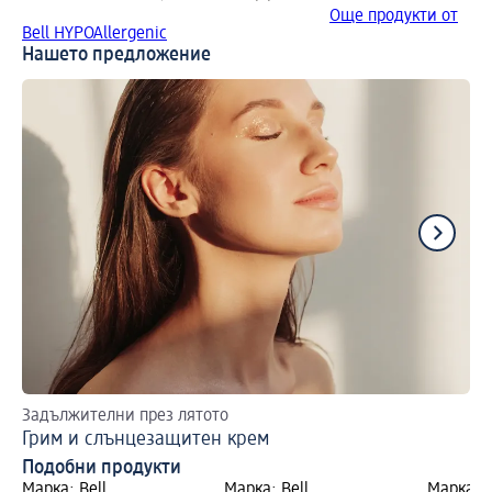
Още продукти от
Bell HYPOAllergenic
Нашето предложение
Задължителни през лятото
Пе
Грим и слънцезащитен крем
Бл
Подобни продукти
Марка: Bell
Марка: Bell
Марка: B