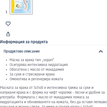
Информация за продукта
Продуктово описание
Маска за крака тип „чорап“
Осигурява интензивна хидратация
Обогатена с масло от макадамия
За сухи и стресирани крака
Омекотява и регенерира кожата
Маската за крака от Scholl е интензивна грижа за сухи и
напукани крака и с форма на чифт чорапки - лесни и удобни за
употреба. Формулата с масло от макадамия помага за
хидратацията и обновяването на кожата, без да оставя лепкаво
усещане и мазни следи. За меки и гладки крака с Scholl.