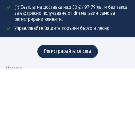
(1) Безплатна доставка над 50 € / 97,79 лв. и без такса
за експресно получаване от dm магазин само за
регистрирани клиенти.
Управлявайте Вашите поръчки бързо и лесно.
Регистрирайте се сега
Помощ
Предимства & Услуги
Център за обслужване на клиенти
Доставка & Изпращане
Връщане на стока
За dm концерна
За нас
Нашата отговорност
Работа в dm
Преса
Маршрут до Централен офис
dm Централен склад