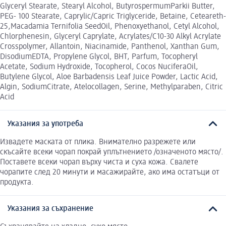
Glyceryl Stearate, Stearyl Alcohol, ButyrospermumParkii Butter,
PEG- 100 Stearate, Caprylic/Capric Triglyceride, Betaine, Ceteareth-
25,Macadamia Ternifolia SeedOil, Phenoxyethanol, Cetyl Alcohol,
Chlorphenesin, Glyceryl Caprylate, Acrylates/C10-30 Alkyl Acrylate
Crosspolymer, Allantoin, Niacinamide, Panthenol, Xanthan Gum,
DisodiumEDTA, Propylene Glycol, BHT, Parfum, Tocopheryl
Acetate, Sodium Hydroxide, Tocopherol, Cocos NuciferaOil,
Butylene Glycol, Aloe Barbadensis Leaf Juice Powder, Lactic Acid,
Algin, SodiumCitrate, Atelocollagen, Serine, Methylparaben, Citric
Acid
Указания за употреба
Извадете маската от плика. Внимателно разрежете или
скъсайте всеки чорап покрай уплътнението /означеното място/.
Поставете всеки чорап върху чиста и суха кожа. Свалете
чорапите след 20 минути и масажирайте, ако има остатъци от
продукта.
Указания за съхранение