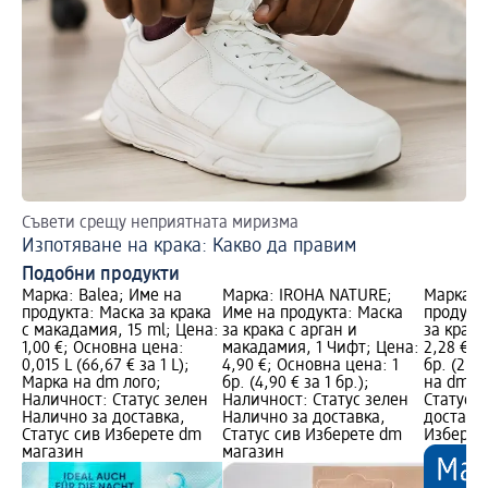
Съвети срещу неприятната миризма
Изпотяване на крака: Какво да правим
Подобни продукти
Марка: Balea; Име на
Марка: IROHA NATURE;
Марка: B
продукта: Маска за крака
Име на продукта: Маска
продукт
с макадамия, 15 ml; Цена:
за крака с арган и
за крака
1,00 €; Основна цена:
макадамия, 1 Чифт; Цена:
2,28 €; 
0,015 L (66,67 € за 1 L);
4,90 €; Основна цена: 1
бр. (2,28
Марка на dm лого;
бр. (4,90 € за 1 бр.);
на dm л
Наличност: Статус зелен
Наличност: Статус зелен
Статус 
Налично за доставка,
Налично за доставка,
доставка
Статус сив Изберете dm
Статус сив Изберете dm
Изберет
магазин
магазин