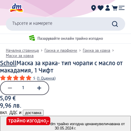
Търсете и намерете
Пазарувайте онлайн трайно изгодно
Начална страница
Грижа и парфюми
Грижа за крака
Маски за крака
Scholl
Маска за крака- тип чорапи с масло от
макадамия, 1 Чифт
5
(
1 Оценка
)
5,09 €
9,96 лв.
вкл. ДДС и
доставка
dm трайно изгодна цена
неувеличавана от
30.05.2024 г.