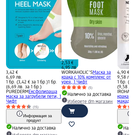
2,53 €
4,95 лв.
3,42 €
WORKAHOLIC'S
Маска за
4,90 €
6,69 лв.
крака c 10% комплекс от
9,58 лв.
1 бр. (3,42 € за 1 бр.)
1 бр.
урея, 1 Чифт
1 бр. (4,
(6,69 лв. за 1 бр.)
(9,58 лв.
(5)
PUREDERM
Ексфолираща
IROHA N
Налично за доставка
маска за загрубели пети, 1
крака с 
Чифт
макадам
Изберете dm магазин
(15)
Информация за
продукт
Налично за доставка
Налич