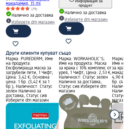
Информация за
макадамия, 15 ml
продукт
(79)
Налично за доставка
Налично за доставка
Изберете dm магазин
Изберете dm магазин
Други клиенти купуват също
Марка: PUREDERM; Име
Марка: WORKAHOLIC'S;
Марка: 
на продукта:
Име на продукта: Маска
Име на 
Ексфолираща маска за
за крака c 10% комплекс от
за крака
загрубели пети, 1 Чифт;
урея, 1 Чифт; Цена: 2,53 €;
макадам
Цена: 3,42 €; Основна
Наличност: Статус зелен
4,90 €; 
цена: 1 бр. (3,42 € за 1
Налично за доставка,
бр. (4,90
бр.); Наличност: Статус
Статус сив Изберете dm
Налично
зелен Налично за
магазин
Налично
доставка, Статус сив
Статус 
Изберете dm магазин
магазин