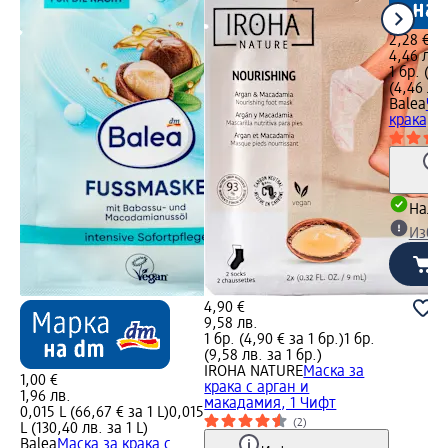
2,28 €
4,46 лв.
1 бр. (2,
(4,46 лв.
Balea
Чо
крака, 1
Налич
Избе
4,90 €
9,58 лв.
1 бр. (4,90 € за 1 бр.)
1 бр.
(9,58 лв. за 1 бр.)
IROHA NATURE
Маска за
1,00 €
крака с арган и
1,96 лв.
макадамия, 1 Чифт
0,015 L (66,67 € за 1 L)
0,015
(2)
L (130,40 лв. за 1 L)
Balea
Маска за крака с