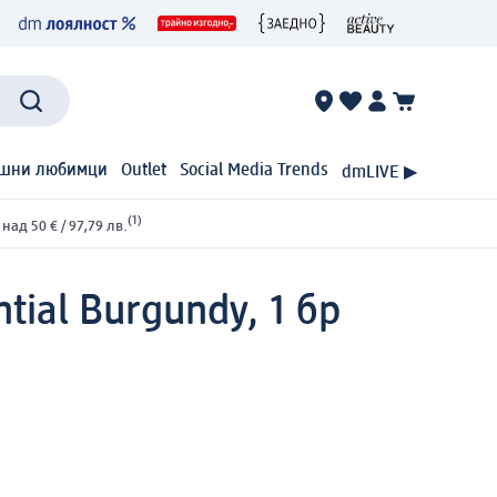
шни любимци
Outlet
Social Media Trends
dmLIVE ▶
(1)
ад 50 € / 97,79 лв.
ntial Burgundy, 1 бр