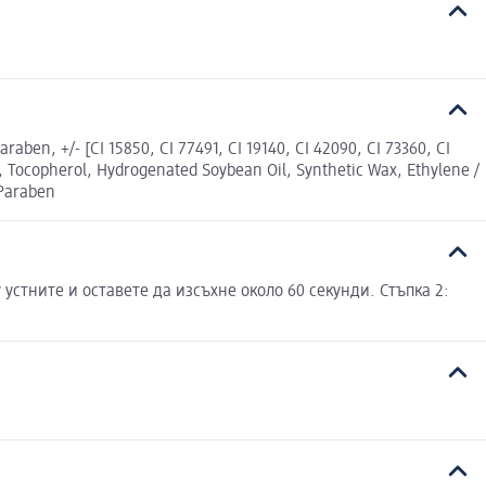
aben, +/- [CI 15850, CI 77491, CI 19140, CI 42090, CI 73360, CI
te, Tocopherol, Hydrogenated Soybean Oil, Synthetic Wax, Ethylene /
 Paraben
устните и оставете да изсъхне около 60 секунди. Стъпка 2: