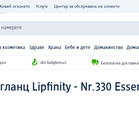
Живей осъзнато
Услуги
Център за обслужване на клиенти
и намерете
 козметика
Здраве
Храна
Бебе и дете
Домакинство
Дома
дно
dm babybonus
Безплатна доставка н
ланц Lipfinity - Nr.330 Esse