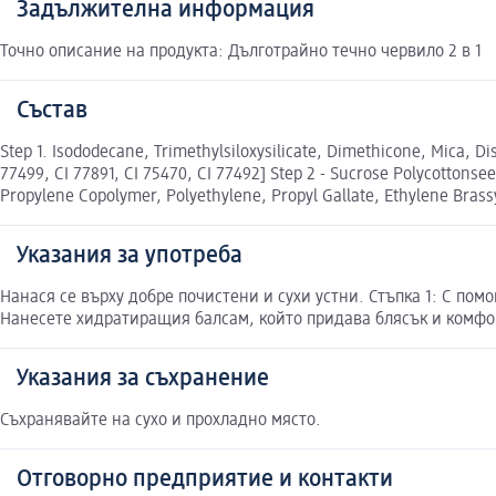
Задължителна информация
Точно описание на продукта: Дълготрайно течно червило 2 в 1
Състав
Step 1. Isododecane, Trimethylsiloxysilicate, Dimethicone, Mica, Di
77499, CI 77891, CI 75470, CI 77492] Step 2 - Sucrose Polycottonse
Propylene Copolymer, Polyethylene, Propyl Gallate, Ethylene Brass
Указания за употреба
Нанася се върху добре почистени и сухи устни. Стъпка 1: С пом
Нанесете хидратиращия балсам, който придава блясък и комфор
Указания за съхранение
Съхранявайте на сухо и прохладно място.
Отговорно предприятие и контакти