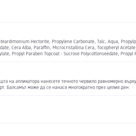
steardimonium Hectorite, Propylene Carbonate, Talc, Aqua, Propylpar
edate, Cera Alba, Paraffin, Microcristallina Cera, Tocopheryl Aceta
ylate, Propyl Paraben Topcoat - Sucrose Polycottonseedate, Propyl
ощта на апликатора нанесете течното червило равномерно върху 
т. Балсамът може да се нанася многократно през целия ден.