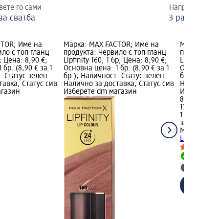
вете го сами
Направете 3 р
за сватба
3 различни в
CTOR; Име на
Марка: MAX FACTOR; Име на
Марка: MAX
ло с топ гланц
продукта: Червило с топ гланц
продукта: Ч
р; Цена: 8,90 €;
Lipfinity 160, 1 бр; Цена: 8,90 €;
Lipfinity 70
бр. (8,90 € за 1
Основна цена: 1 бр. (8,90 € за 1
Основна цен
: Статус зелен
бр.); Наличност: Статус зелен
бр.); Налич
тавка, Статус сив
Налично за доставка, Статус сив
Налично за
агазин
Изберете dm магазин
Изберете d
8,90 €
17,41 лв.
1 бр. (8,90 €
за 1 бр.)
MAX FACTO
Lipfinity 70,
Налично
Изберет