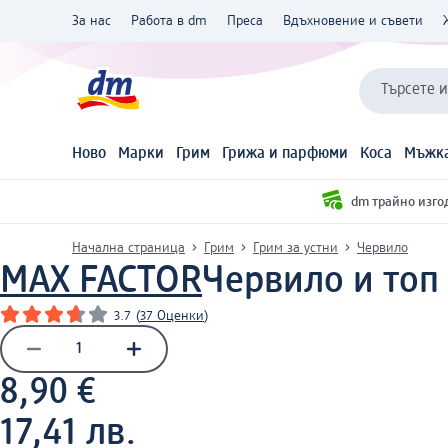
За нас
Работа в dm
Преса
Вдъхновение и съвети
Търсете 
Ново
Марки
Грим
Грижа и парфюми
Коса
Мъжка
dm трайно изго
Начална страница
Грим
Грим за устни
Червило
MAX FACTOR
Червило и топ г
3.7
(
37 Оценки
)
8,90 €
17,41 лв.