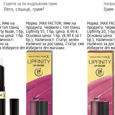
Съвети за по-издръжлив грим
Напра
Лято, слънце, грим?
Грим 
; Име на
Марка: MAX FACTOR; Име на
Марка: MAX FA
и топ гланц
продукта: Червило с топ гланц
продукта: Черви
arly Nude, 1 бр;
Lipfinity 55, 1 бр; Цена: 8,90 €;
Lipfinity 20, 1 б
на цена: 1 бр.
Основна цена: 1 бр. (8,90 € за 1
Основна цена: 1 
аличност:
бр.); Наличност: Статус зелен
бр.); Наличност
но за
Налично за доставка, Статус сив
Налично за дос
ив Изберете dm
Изберете dm магазин
Изберете dm м