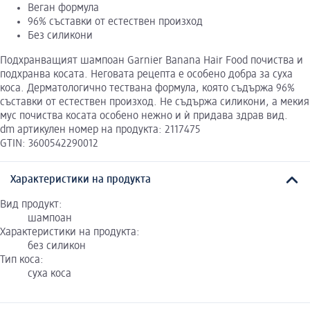
Веган формула
96% съставки от естествен произход
Без силикони
Подхранващият шампоан Garnier Banana Hair Food почиства и
подхранва косата. Неговата рецепта е особено добра за суха
коса. Дерматологично тествана формула, която съдържа 96%
съставки от естествен произход. Не съдържа силикони, а мекия
мус почиства косата особено нежно и ѝ придава здрав вид.
dm артикулен номер на продукта: 2117475
GTIN: 3600542290012
Характеристики на продукта
Вид продукт:
шампоан
Характеристики на продукта:
без силикон
Тип коса:
суха коса