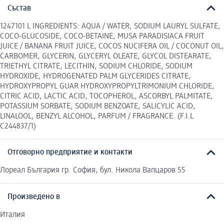
Състав
1247101 L INGREDIENTS: AQUA / WATER, SODIUM LAURYL SULFATE,
COCO-GLUCOSIDE, COCO-BETAINE, MUSA PARADISIACA FRUIT
JUICE / BANANA FRUIT JUICE, COCOS NUCIFERA OIL / COCONUT OIL,
CARBOMER, GLYCERIN, GLYCERYL OLEATE, GLYCOL DISTEARATE,
TRIETHYL CITRATE, LECITHIN, SODIUM CHLORIDE, SODIUM
HYDROXIDE, HYDROGENATED PALM GLYCERIDES CITRATE,
HYDROXYPROPYL GUAR HYDROXYPROPYLTRIMONIUM CHLORIDE,
CITRIC ACID, LACTIC ACID, TOCOPHEROL, ASCORBYL PALMITATE,
POTASSIUM SORBATE, SODIUM BENZOATE, SALICYLIC ACID,
LINALOOL, BENZYL ALCOHOL, PARFUM / FRAGRANCE. (F.I.L
C244837/1)
Отговорно предприятие и контакти
Лореал България гр. София, бул. Никола Вапцаров 55
Произведено в
Италия