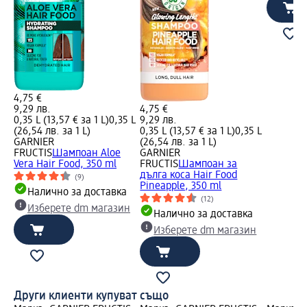
4,75 €
9,29 лв.
4,75 €
0,35 L (13,57 € за 1 L)
0,35 L
9,29 лв.
(26,54 лв. за 1 L)
0,35 L (13,57 € за 1 L)
0,35 L
GARNIER
(26,54 лв. за 1 L)
FRUCTIS
Шампоан Aloe
GARNIER
Vera Hair Food, 350 ml
FRUCTIS
Шампоан за
дълга коса Hair Food
(9)
Pineapple, 350 ml
Налично за доставка
(12)
Изберете dm магазин
Налично за доставка
Изберете dm магазин
Други клиенти купуват също