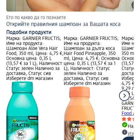
Ето по какво да го познаете
Гр
Открийте правилния шампоан за Вашата коса
Сл
Подобни продукти
Марка: GARNIER FRUCTIS;
Марка: GARNIER FRUCTIS;
Марка: 
Име на продукта:
Име на продукта:
Име на 
Шампоан Aloe Vera Hair
Шампоан за дълга коса
Шампоан
Food, 350 ml; Цена: 4,75 €;
Hair Food Pineapple, 350
350 ml; 
Основна цена: 0,35 L
ml; Цена: 4,75 €; Основна
Основна 
(13,57 € за 1 L); Наличност:
цена: 0,35 L (13,57 € за 1
(13,57 € 
Статус зелен Налично за
L); Наличност: Статус
Статус 
доставка, Статус сив
зелен Налично за
доставка
Изберете dm магазин
доставка, Статус сив
Изберет
Изберете dm магазин
4,75 €
9,29 лв.
0,35 L (1
(26,54 лв
GARNIER
FRUCTIS
Food Дин
Налич
Избе