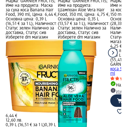
Марка: GARNIER FRUCTIS;
Марка: GARNIER FRUCTIS;
Марка: 
Име на продукта: Маска
Име на продукта:
Име на 
за суха коса Banana Hair
Шампоан Aloe Vera Hair
за коса 
Food, 390 ml; Цена: 6,44 €;
Food, 350 ml; Цена: 4,75 €;
150 ml; 
Основна цена: 0,39 L
Основна цена: 0,35 L
Основна 
(16,51 € за 1 L); Наличност:
(13,57 € за 1 L); Наличност:
(28,33 € 
Статус зелен Налично за
Статус зелен Налично за
Налично
доставка, Статус сив
доставка, Статус сив
Налично
Изберете dm магазин
Изберете dm магазин
Статус 
магазин
4,25 €
8,31 лв.
0,15 L (2
(55,41 лв
GARNIER
коса SOS
ml
Налич
Избе
6,44 €
12,60 лв.
0,39 L (16,51 € за 1 L)
0,39 L