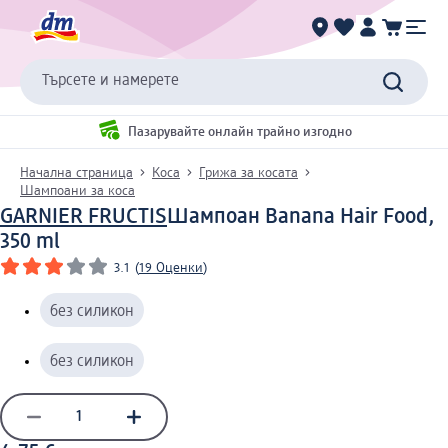
Търсете и намерете
Пазарувайте онлайн трайно изгодно
Начална страница
Коса
Грижа за косата
Шампоани за коса
GARNIER FRUCTIS
Шампоан Banana Hair Food,
350 ml
3.1
(
19 Оценки
)
без силикон
без силикон