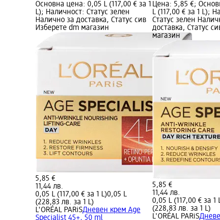
Основна цена: 0,05 L (117,00 € за 1
Цена: 5,85 €; Основ
L); Наличност: Статус зелен
L (117,00 € за 1 L); 
Налично за доставка, Статус сив
Статус зелен Налич
Изберете dm магазин
доставка, Статус с
магазин
5,85 €
5,85 €
11,44 лв.
11,44 лв.
0,05 L (117,00 € за 1 L)
0,05 L
0,05 L (117,00 € за 1 
(228,83 лв. за 1 L)
(228,83 лв. за 1 L)
L'ORÉAL PARiS
Дневен крем Age
L'ORÉAL PARiS
Дневе
Specialist 45+, 50 ml