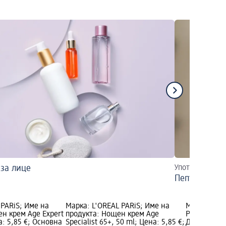
за лице
Употреба, инф
Пептиден се
 PARiS; Име на
Марка: L'ORÉAL PARiS; Име на
Марка: L'O
ен крем Age Expert
продукта: Нощен крем Age
PERFECT; И
а: 5,85 €; Основна
Specialist 65+, 50 ml; Цена: 5,85 €;
Дневен кре