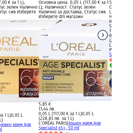
,00 € за 1 L);
Основна цена: 0,05 L (117,00 € за 1
Specialist 4
тус зелен Налично
L); Наличност: Статус зелен
Основна цен
атус сив Изберете
Налично за доставка, Статус сив
L); Налично
Изберете dm магазин
Налично за
Изберете d
5,85 €
11,44 лв.
0,05 L (117,0
(228,83 лв. 
L'ORÉAL PA
PERFECT
Дн
Specialist 4
Налично
Изберет
5,85 €
11,44 лв.
0,05 L (117,00 € за 1 L)
0,05 L
за 1 L)
0,05 L
(228,83 лв. за 1 L)
L)
L'ORÉAL PARiS
Нощен крем Age
невен крем Age
Specialist 65+, 50 ml
ml