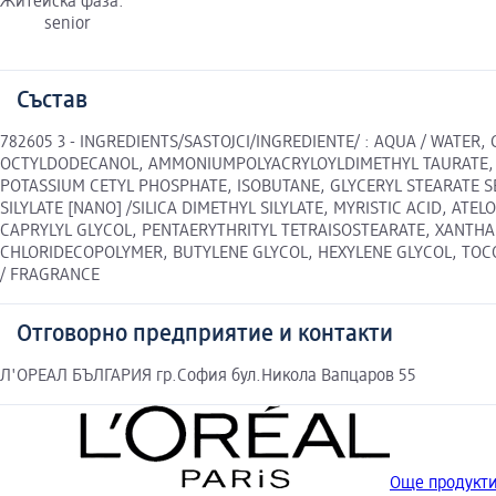
Житейска фаза:
senior
Състав
782605 3 - INGREDIENTS/SASTOJCI/INGREDIENTE/ : AQUA / WATE
OCTYLDODECANOL, AMMONIUMPOLYACRYLOYLDIMETHYL TAURATE, DI
POTASSIUM CETYL PHOSPHATE, ISOBUTANE, GLYCERYL STEARATE S
SILYLATE [NANO] /SILICA DIMETHYL SILYLATE, MYRISTIC ACID, A
CAPRYLYL GLYCOL, PENTAERYTHRITYL TETRAISOSTEARATE, XANTHA
CHLORIDECOPOLYMER, BUTYLENE GLYCOL, HEXYLENE GLYCOL, TOC
/ FRAGRANCE
Отговорно предприятие и контакти
Л'ОРЕАЛ БЪЛГАРИЯ гр.София бул.Никола Вапцаров 55
Още продукти