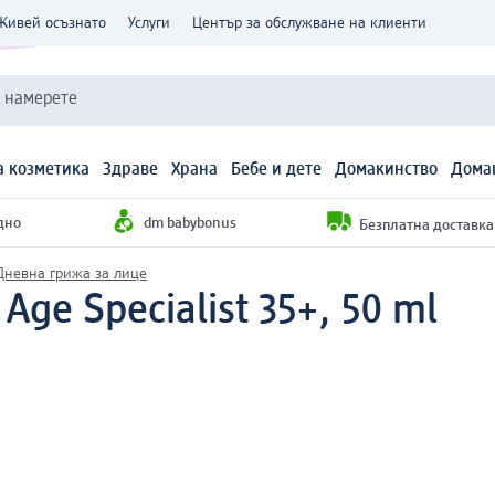
Живей осъзнато
Услуги
Център за обслужване на клиенти
и намерете
 козметика
Здраве
Храна
Бебе и дете
Домакинство
Дома
дно
dm babybonus
Безплатна доставка н
Дневна грижа за лице
ge Specialist 35+, 50 ml