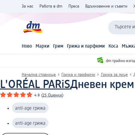
За нас
Работа в dm
Преса
Вдъхновение и съвети
Търсете 
Ново
Марки
Грим
Грижа и парфюми
Коса
Мъжка
dm трайно изго
Начална страница
Грижа и парфюми
Грижа за лице
L'ORÉAL PARiS
Дневен крем A
4.8
(
25 Оценки
)
anti-age грижа
anti-age грижа