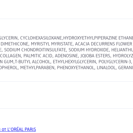
R, GLYCERIN, CYCLOHEXASILOXANE,HYDROXYETHYLPIPERAZINE ETHA
METHICONE, MYRISTYL MYRISTATE, ACACIA DECURRENS FLOWER C
E, SODIUM CHONDROITINSULFATE, SODIUM HYDROXIDE, HELIANTHU
TELOCOLLAGEN, PALMITIC ACID, ADENOSINE, JOJOBA ESTERS, HYDRO
N GUM,T-BUTYL ALCOHOL, ETHYLHEXYLGLYCERIN, POLYGLYCERIN-3
OPHEROL, METHYLPARABEN, PHENOXYETHANOL, LINALOOL, GERANI
 от L'ORÉAL PARiS