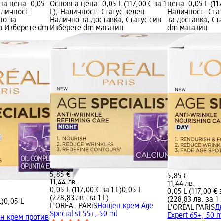
на цена: 0,05
Основна цена: 0,05 L (117,00 € за 1
цена: 0,05 L (117
Наличност:
L); Наличност: Статус зелен
Наличност: Ста
но за
Налично за доставка, Статус сив
за доставка, Ст
ив Изберете dm
Изберете dm магазин
dm магазин
5,85 €
5,85 €
11,44 лв.
11,44 лв.
0,05 L (117,00 € за 1 L)
0,05 L
0,05 L (117,00 € 
(228,83 лв. за 1 L)
(228,83 лв. за 1 
L)
0,05 L
L'ORÉAL PARiS
Нощен крем Age
L'ORÉAL PARiS
Д
Specialist 55+, 50 ml
Expert 65+, 50 
н крем против