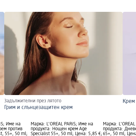
Задължителни през лятото
Крем 
Грим и слънцезащитен крем
iS; Име на
Марка: L'ORÉAL PARiS; Име на
Марка: L'ORÉAL
рем против
продукта: Нощен крем Age
продукта: Днев
t, 55+, 50 ml;
Specialist 55+, 50 ml; Цена: 5,85 €;
65+, 50 ml; Цен