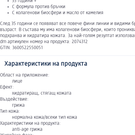
35 години +
С формула против бръчки
С колагенови биосфери и масло от камелия
След 35 години се появяват все повече фини линии и видими бр
възраст. В състава му има колагенови биосфери, които проникв
подхранва и хидратира кожата. За най-голям резултат използвай
dm артикулен номер на продукта: 2074312
GTIN: 3600522550051
Характеристики на продукта
Област на приложение:
лице
Ефект:
хидратиращ, стягащ кожата
Въздействие:
грижа
Тип кожа:
нормална кожа/всеки тип кожа
Характеристики на продукта:
anti-age грижа