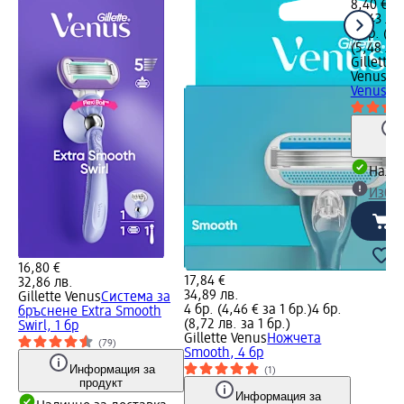
8,40 €
16,43 лв.
3 бр. (2,
(5,48 лв.
Gillette
Venus
Са
Venus Oc
Налич
Избе
16,80 €
17,84 €
32,86 лв.
34,89 лв.
Gillette Venus
Система за
4 бр. (4,46 € за 1 бр.)
4 бр.
бръснене Extra Smooth
(8,72 лв. за 1 бр.)
Swirl, 1 бр
Gillette Venus
Ножчета
(79)
Smooth, 4 бр
Информация за
(1)
продукт
Информация за