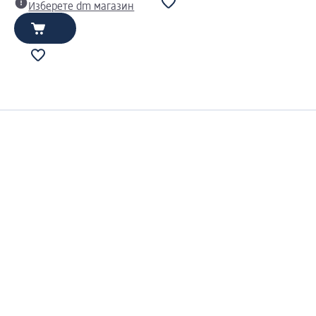
н
Изберете dm магазин