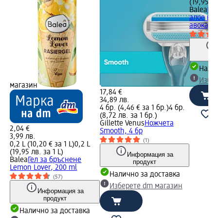
(19,95 лв
Balea
Гел
алое вер
авокадо,
Налич
Избе
магазин
17,84 €
34,89 лв.
4 бр. (4,46 € за 1 бр.)
4 бр.
(8,72 лв. за 1 бр.)
Gillette Venus
Ножчета
2,04 €
Smooth, 4 бр
3,99 лв.
(1)
L
0,2 L (10,20 € за 1 L)
0,2 L
(19,95 лв. за 1 L)
Информация за
ене
Balea
Гел за бръснене
продукт
Lemon Lover, 200 ml
Налично за доставка
(57)
Изберете dm магазин
Информация за
продукт
а
Налично за доставка