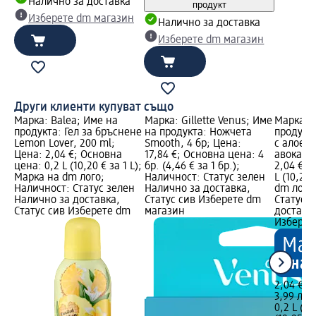
Налично за доставка
продукт
Изберете dm магазин
Налично за доставка
Изберете dm магазин
Други клиенти купуват също
 на
Марка: Balea; Име на
Марка: Gillette Venus; Име
Марка: B
ене
продукта: Гел за бръснене
на продукта: Ножчета
продукта
Lemon Lover, 200 ml;
Smooth, 4 бр; Цена:
с алое в
Цена: 2,04 €; Основна
17,84 €; Основна цена: 4
авокадо,
L);
цена: 0,2 L (10,20 € за 1 L);
бр. (4,46 € за 1 бр.);
2,04 €; 
Марка на dm лого;
Наличност: Статус зелен
L (10,20 
н
Наличност: Статус зелен
Налично за доставка,
dm лого
Налично за доставка,
Статус сив Изберете dm
Статус 
m
Статус сив Изберете dm
магазин
доставка
Изберет
2,04 €
3,99 лв.
0,2 L (10