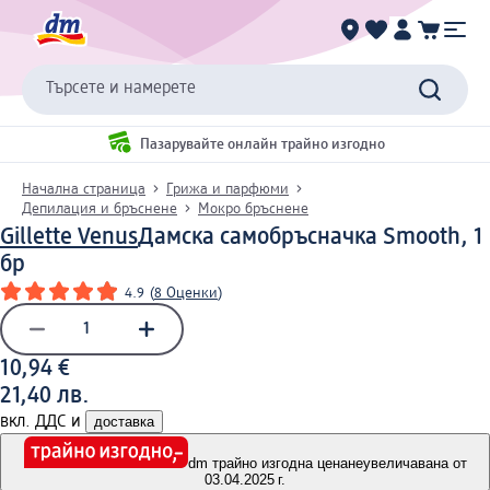
Търсете и намерете
Пазарувайте онлайн трайно изгодно
Начална страница
Грижа и парфюми
Депилация и бръснене
Мокро бръснене
Gillette Venus
Дамска самобръсначка Smooth, 1
бр
4.9
(
8 Оценки
)
10,94 €
21,40 лв.
вкл. ДДС и
доставка
dm трайно изгодна цена
неувеличавана от
03.04.2025 г.