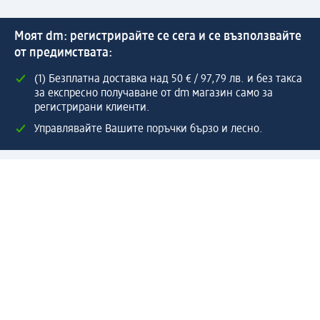
Моят dm: регистрирайте се сега и се възползвайте
от предимствата:
(1) Безплатна доставка над 50 € / 97,79 лв. и без такса
за експресно получаване от dm магазин само за
регистрирани клиенти.
Управлявайте Вашите поръчки бързо и лесно.
Регистрирайте се сега
Помощ
Предимства & Услуги
Център за обслужване на клиенти
Доставка & Изпращане
Връщане на стока