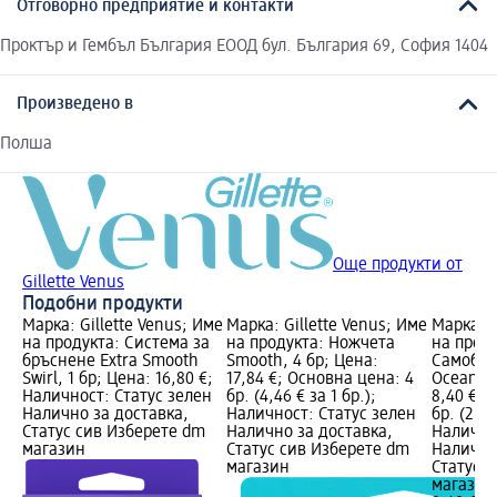
Отговорно предприятие и контакти
Проктър и Гембъл България ЕООД бул. България 69, София 1404
Произведено в
Полша
Още продукти от
Gillette Venus
Подобни продукти
Марка: Gillette Venus; Име
Марка: Gillette Venus; Име
Марка: G
на продукта: Система за
на продукта: Ножчета
на проду
бръснене Extra Smooth
Smooth, 4 бр; Цена:
Самобръ
Swirl, 1 бр; Цена: 16,80 €;
17,84 €; Основна цена: 4
Oceana, 
Наличност: Статус зелен
бр. (4,46 € за 1 бр.);
8,40 €; 
Налично за доставка,
Наличност: Статус зелен
бр. (2,80
Статус сив Изберете dm
Налично за доставка,
Налично
магазин
Статус сив Изберете dm
Налично
магазин
Статус 
магазин