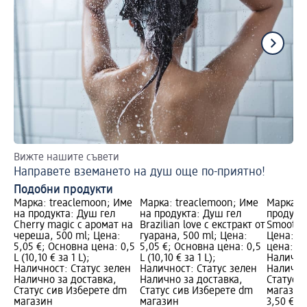
Вижте нашите съвети
Вр
Направете вземането на душ още по-приятно!
Пр
Подобни продукти
Марка: treaclemoon; Име
Марка: treaclemoon; Име
Марка: 
на продукта: Душ гел
на продукта: Душ гел
продукта
Cherry magic с аромат на
Brazilian love с екстракт от
Smooth B
череша, 500 ml; Цена:
гуарана, 500 ml; Цена:
Цена: 3,
5,05 €; Основна цена: 0,5
5,05 €; Основна цена: 0,5
цена: 0,5
L (10,10 € за 1 L);
L (10,10 € за 1 L);
Налично
Наличност: Статус зелен
Наличност: Статус зелен
Налично
Налично за доставка,
Налично за доставка,
Статус 
Статус сив Изберете dm
Статус сив Изберете dm
магазин
магазин
магазин
3,50 €