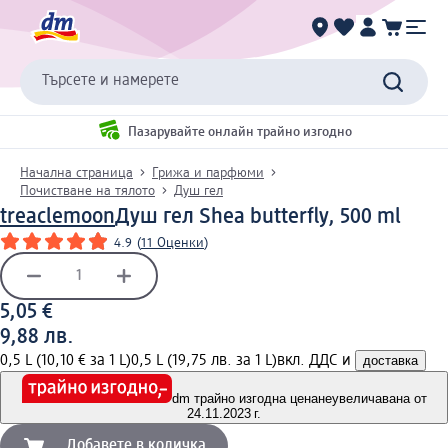
Търсете и намерете
Пазарувайте онлайн трайно изгодно
Начална страница
Грижа и парфюми
Почистване на тялото
Душ гел
treaclemoon
Душ гел Shea butterfly, 500 ml
4.9
(
11 Оценки
)
5,05 €
9,88 лв.
0,5 L (10,10 € за 1 L)
0,5 L (19,75 лв. за 1 L)
вкл. ДДС и
доставка
dm трайно изгодна цена
неувеличавана от
24.11.2023 г.
Добавете в количка