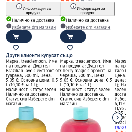
Информация за
Информация за
продукт
продукт
Налично за доставка
Налично за доставка
Изберете dm магазин
Изберете dm магазин
Други клиенти купуват също
Марка: treaclemoon; Име
Марка: treaclemoon; Име
Марка: 
на продукта: Душ гел
на продукта: Душ гел
на проду
Brazilian love с екстракт от
Cherry magic с аромат на
тяло Cre
гуарана, 500 ml; Цена:
череша, 500 ml; Цена:
Цена: 6,
5,05 €; Основна цена: 0,5
5,05 €; Основна цена: 0,5
цена: 0,2
L (10,10 € за 1 L);
L (10,10 € за 1 L);
L); Нали
Наличност: Статус зелен
Наличност: Статус зелен
зелен Н
Налично за доставка,
Налично за доставка,
доставка
Статус сив Изберете dm
Статус сив Изберете dm
Изберет
магазин
магазин
6,11 €
11,95 лв.
0,25 L (2
(47,80 лв
treacle
тяло Cre