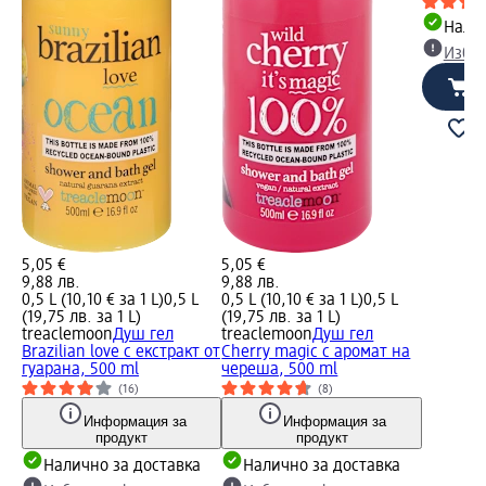
Налич
Избе
5,05 €
5,05 €
9,88 лв.
9,88 лв.
0,5 L (10,10 € за 1 L)
0,5 L
0,5 L (10,10 € за 1 L)
0,5 L
(19,75 лв. за 1 L)
(19,75 лв. за 1 L)
treaclemoon
Душ гел
treaclemoon
Душ гел
Brazilian love с екстракт от
Cherry magic с аромат на
гуарана, 500 ml
череша, 500 ml
(16)
(8)
Информация за
Информация за
продукт
продукт
Налично за доставка
Налично за доставка