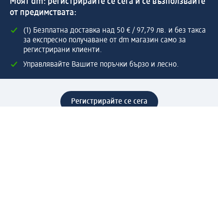
Моят dm: регистрирайте се сега и се възползвайте
от предимствата:
(1) Безплатна доставка над 50 € / 97,79 лв. и без такса
за експресно получаване от dm магазин само за
регистрирани клиенти.
Управлявайте Вашите поръчки бързо и лесно.
Регистрирайте се сега
Помощ
Предимства & Услуги
Център за обслужване на клиенти
Доставка & Изпращане
Връщане на стока
За dm концерна