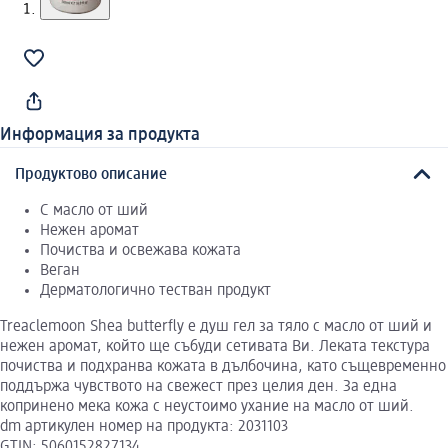
Информация за продукта
Продуктово описание
С масло от ший
Нежен аромат
Почиства и освежава кожата
Веган
Дерматологично тестван продукт
Treaclemoon Shea butterfly е душ гел за тяло с масло от ший и
нежен аромат, който ще събуди сетивата Ви. Леката текстура
почиства и подхранва кожата в дълбочина, като същевременно
поддържа чувството на свежест през целия ден. За една
копринено мека кожа с неустоимо ухание на масло от ший.
dm артикулен номер на продукта: 2031103
GTIN: 5060152827134