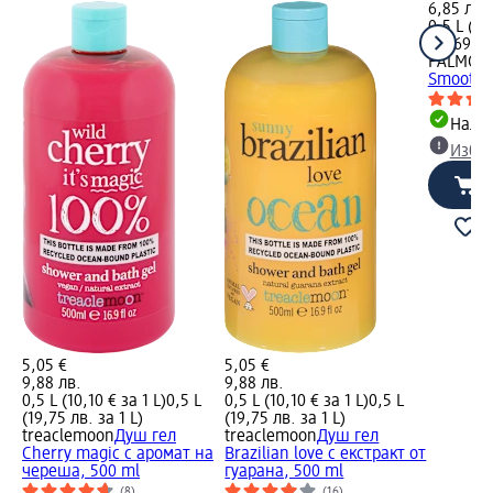
6,85 лв.
0,5 L (7,
(13,69 лв
PALMOLI
Smooth B
Налич
Избе
5,05 €
5,05 €
9,88 лв.
9,88 лв.
0,5 L (10,10 € за 1 L)
0,5 L
0,5 L (10,10 € за 1 L)
0,5 L
(19,75 лв. за 1 L)
(19,75 лв. за 1 L)
treaclemoon
Душ гел
treaclemoon
Душ гел
Cherry magic с аромат на
Brazilian love с екстракт от
череша, 500 ml
гуарана, 500 ml
(8)
(16)