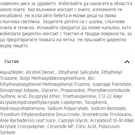
сериозен риск за здравето. Избягвайте да нанасяте в областта
около очите. Ако възникне контакт с очите, изплакнете ги
незабавно. Не излагайте бебета и малки деца на пряка
слънчева светлина. Защитете детето си с шапка, слънчеви
очила и тениска. Изчакайте продуктът да попие напълно, като
избягвате директен контакт с текстил и твърди поврхности, за
да предотвратите появата на петна. Не пръскайте директно
върху лицето.
Състав
Aqua/Water, Alcohol Denat., Ethylhexyl Salicylate, Ethylhexyl
Triazone, Butyl Methoxydibenzoylmethane, Bis-
Ethylhexyloxyphenol Methoxyphenyl Triazine, Isopropyl Palmitate,
Diisopropyl Adipate, Glycerin, Propanediol, Phenylbenzimidazole
Sulfonic Acid, Dicaprylyl Ether, Triethanolamine, C12-22 Alkyl
Acrylate/Hydroxyethylacrylate Copolymer, Tocopherol,
Hydroxyacetophenone, Sodium Polyacrylate, Sodium Benzoate,
Trisodium Ethylenediamine Disuccinate, Drometrizole Trisiloxane,
Aloe Barbadensis Leaf Juice, Caprylyl Glycol, Acrylates/C10-30 Alkyl
Acrylate Crosspolymer, Ceramide NP, Citric Acid, Potassium
Sorbate.