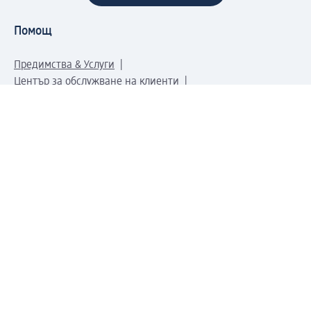
Помощ
Предимства & Услуги
Център за обслужване на клиенти
Доставка & Изпращане
Връщане на стока
За dm концерна
За нас
Нашата отговорност
Работа в dm
Преса
Маршрут до Централен офис
dm Централен склад
Продуктов свят
dm Свят