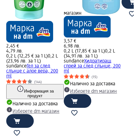
магазин
3,57 €
2,45 €
6,98 лв.
4,79 лв.
0,2 L (17,85 € за 1 L)
0,2 L
0,2 L (12,25 € за 1 L)
0,2 L
(34,91 лв. за 1 L)
(23,96 лв. за 1 L)
sundance
Хидратиращ
sundance
Гел за след
спрей за след слънце, 200
слънце с алое вера, 200
ml
ml
(15)
(144)
Налично за доставка
Информация за
Изберете dm магазин
продукт
Налично за доставка
Изберете dm магазин