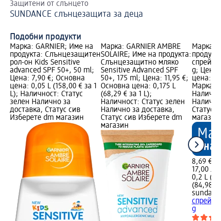
Защитени от слънцето
Пр
SUNDANCE слънцезащита за деца
Сл
Подобни продукти
Марка: GARNIER; Име на
Марка: GARNIER AMBRE
Марка: 
продукта: Слънцезащитен
SOLAIRE; Име на продукта:
продукт
рол-он Kids Sensitive
Слънцезащитно мляко
спрей за
advanced SPF 50+, 50 ml;
Sensitive Advanced SPF
g; Цена:
Цена: 7,90 €; Основна
50+, 175 ml; Цена: 11,95 €;
цена: 0,2
цена: 0,05 L (158,00 € за 1
Основна цена: 0,175 L
Марка н
L); Наличност: Статус
(68,29 € за 1 L);
Налично
зелен Налично за
Наличност: Статус зелен
Налично
доставка, Статус сив
Налично за доставка,
Статус 
Изберете dm магазин
Статус сив Изберете dm
магазин
магазин
8,69 €
17,00 лв.
0,2 L (43
(84,98 лв
sundanc
спрей за
g