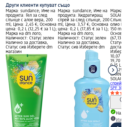
Други клиенти купуват също
Марка: sundance; Име на
Марка: sundance; Име на
Марка: 
продукта: Гел за след
продукта: Хидратиращ
SOLAIRE;
слънце с алое вера, 200
спрей за след слънце, 200
Слънцез
ml; Цена: 2,45 €; Основна
ml; Цена: 3,57 €; Основна
олио Ide
цена: 0,2 L (12,25 € за 1 L);
цена: 0,2 L (17,85 € за 1 L);
150 ml; 
Марка на dm лого;
Марка на dm лого;
Основна 
Наличност: Статус зелен
Наличност: Статус зелен
(67,13 € 
Налично за доставка,
Налично за доставка,
Статус 
Статус сив Изберете dm
Статус сив Изберете dm
доставка
магазин
Изберет
10,07 €
19,70 лв
0,15 L (6
(131,29 л
GARNIER
SOLAIRE
спрей ол
SPF 30, 
Налич
Избе