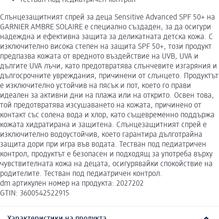
Слънцезащитният спрей за деца Sensitive Advanced SPF 50+ на
GARNIER AMBRE SOLAIRE е специално създаден, за да осигури
надеждна и ефективна защита за деликатната детска кожа. С
изключително висока степен на защита SPF 50+, този продукт
предпазва кожата от вредното въздействие на UVB, UVA и
дългите UVA лъчи, като предотвратява слънчевите изгаряния и
дългосрочните увреждания, причинени от слънцето. Продуктът
е изключително устойчив на пясък и пот, което го прави
идеален за активни дни на плажа или на открито. Освен това,
той предотвратява изсушаването на кожата, причинено от
контакт със солена вода и хлор, като същевременно поддържа
кожата хидратирана и защитена. Слънцезащитният спрей е
изключително водоустойчив, което гарантира дълготрайна
защита дори при игра във водата. Тестван под педиатричен
контрол, продуктът е безопасен и подходящ за употреба върху
чувствителната кожа на децата, осигурявайки спокойствие на
родителите. Тестван под педиатричен контрол.
dm артикулен номер на продукта: 2027202
GTIN: 3600542522915