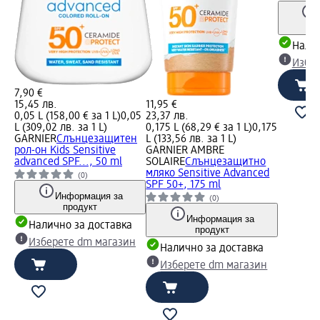
Налич
Избе
7,90 €
15,45 лв.
11,95 €
0,05 L (158,00 € за 1 L)
0,05
23,37 лв.
L (309,02 лв. за 1 L)
0,175 L (68,29 € за 1 L)
0,175
GARNIER
Слънцезащитен
L (133,56 лв. за 1 L)
рол-он Kids Sensitive
GARNIER AMBRE
advanced SPF..., 50 ml
SOLAIRE
Слънцезащитно
мляко Sensitive Advanced
(0)
SPF 50+, 175 ml
Информация за
(0)
продукт
Информация за
Налично за доставка
продукт
Изберете dm магазин
Налично за доставка
Изберете dm магазин